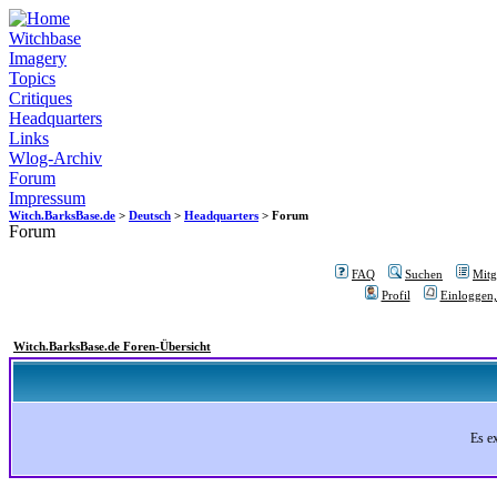
Witchbase
Imagery
Topics
Critiques
Headquarters
Links
Wlog-Archiv
Forum
Impressum
Witch.BarksBase.de
>
Deutsch
>
Headquarters
> Forum
Forum
FAQ
Suchen
Mitgl
Profil
Einloggen,
Witch.BarksBase.de Foren-Übersicht
Es e