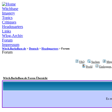
Witchbase
Imagery
Topics
Critiques
Headquarters
Links
Wlog-Archiv
Forum
Impressum
Witch.BarksBase.de
>
Deutsch
>
Headquarters
> Forum
Forum
FAQ
Suchen
Mitgl
Profil
Einloggen,
Witch.BarksBase.de Foren-Übersicht
Es e