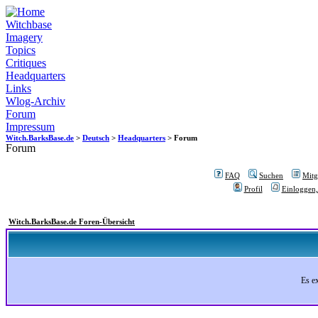
Witchbase
Imagery
Topics
Critiques
Headquarters
Links
Wlog-Archiv
Forum
Impressum
Witch.BarksBase.de
>
Deutsch
>
Headquarters
> Forum
Forum
FAQ
Suchen
Mitgl
Profil
Einloggen,
Witch.BarksBase.de Foren-Übersicht
Es e