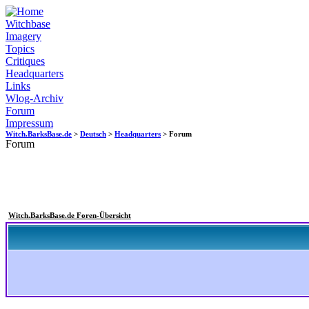
Witchbase
Imagery
Topics
Critiques
Headquarters
Links
Wlog-Archiv
Forum
Impressum
Witch.BarksBase.de
>
Deutsch
>
Headquarters
> Forum
Forum
Witch.BarksBase.de Foren-Übersicht