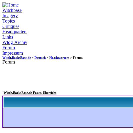
Witchbase
Imagery
Topics
Critiques
Headquarters
Links
Wlog-Archiv
Forum
Impressum
Witch.BarksBase.de
>
Deutsch
>
Headquarters
> Forum
Forum
Witch.BarksBase.de Foren-Übersicht