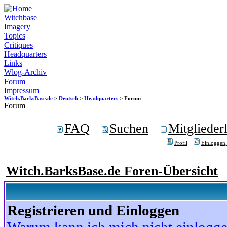
Witchbase
Imagery
Topics
Critiques
Headquarters
Links
Wlog-Archiv
Forum
Impressum
Witch.BarksBase.de
>
Deutsch
>
Headquarters
> Forum
Forum
FAQ
Suchen
Mitgliederl
Profil
Einloggen,
Witch.BarksBase.de Foren-Übersicht
Registrieren und Einloggen