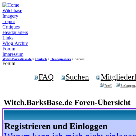
Witchbase
Imagery
Topics
Critiques
Headquarters
Links
Wlog-Archiv
Forum
Impressum
Witch.BarksBase.de
>
Deutsch
>
Headquarters
> Forum
Forum
FAQ
Suchen
Mitgliederl
Profil
Einloggen,
Witch.BarksBase.de Foren-Übersicht
Registrieren und Einloggen