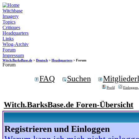
Witchbase
Imagery
Topics
Critiques
Headquarters
Links
Wlog-Archiv
Forum
Impressum
Witch.BarksBase.de
>
Deutsch
>
Headquarters
> Forum
Forum
FAQ
Suchen
Mitgliederl
Profil
Einloggen,
Witch.BarksBase.de Foren-Übersicht
Registrieren und Einloggen