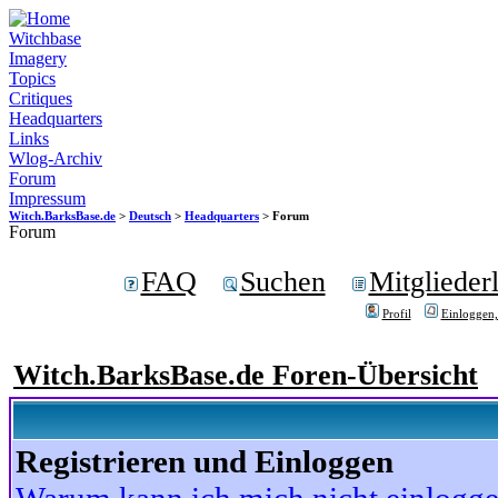
Witchbase
Imagery
Topics
Critiques
Headquarters
Links
Wlog-Archiv
Forum
Impressum
Witch.BarksBase.de
>
Deutsch
>
Headquarters
> Forum
Forum
FAQ
Suchen
Mitgliederl
Profil
Einloggen,
Witch.BarksBase.de Foren-Übersicht
Registrieren und Einloggen