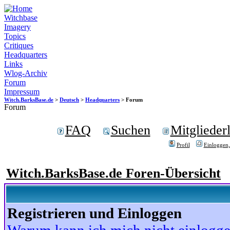
Witchbase
Imagery
Topics
Critiques
Headquarters
Links
Wlog-Archiv
Forum
Impressum
Witch.BarksBase.de
>
Deutsch
>
Headquarters
> Forum
Forum
FAQ
Suchen
Mitgliederl
Profil
Einloggen,
Witch.BarksBase.de Foren-Übersicht
Registrieren und Einloggen