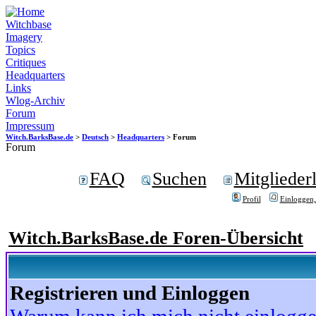
Witchbase
Imagery
Topics
Critiques
Headquarters
Links
Wlog-Archiv
Forum
Impressum
Witch.BarksBase.de
>
Deutsch
>
Headquarters
> Forum
Forum
FAQ
Suchen
Mitgliederl
Profil
Einloggen,
Witch.BarksBase.de Foren-Übersicht
Registrieren und Einloggen