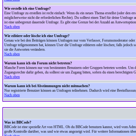
Wie erstelle ich eine Umfrage?
Eine Umfrage zu erstellen ist recht einfach: Wenn du ein neues Thema erstellst (oder den erst
möglicherweise nicht die erforderlichen Rechte). Du solltest einen Titel für deine Umfrag
ist eine unbegrenzt dauernde Umfrage. Es gibt eine Grenze bei der Anzahl an Antwortoptionen
Nach oben
Wie editiere oder lösche ich eine Umfrage?
Genau wie bei den Beiträgen können Umfragen nur vom Verfasser, Forumsmoderator oder Adm
Umfrage teilgenommen hat, können User die Umfrage editieren oder löschen; falls jedoch s
sie die Antworten verändern.
Nach oben
Warum kann ich ein Forum nicht betreten?
Manche Foren können nur von bestimmten Benutzern oder Gruppen betreten werden. Um dort 
Zugangsrechte dafür geben, du solltest sie um Zugang bitten, sofern du einen berechtigten G
Nach oben
Warum kann ich bei Abstimmungen nicht mitmachen?
Nur registrierte Benutzer können an Umfragen teilnehmen. Dadurch wird eine Beeinflussung d
Nach oben
Was ist BBCode?
BBCode ist eine spezielle Art von HTML. Ob du BBCode benutzen kannst, wird vom Administ
große Kontrolle darüber, was und wie etwas angezeigt wird. Für weitere Informationen über 