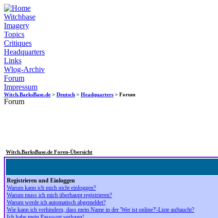
Witchbase
Imagery
Topics
Critiques
Headquarters
Links
Wlog-Archiv
Forum
Impressum
Witch.BarksBase.de
>
Deutsch
>
Headquarters
> Forum
Forum
Witch.BarksBase.de Foren-Übersicht
Registrieren und Einloggen
Warum kann ich mich nicht einloggen?
Warum muss ich mich überhaupt registrieren?
Warum werde ich automatisch abgemeldet?
Wie kann ich verhindern, dass mein Name in der 'Wer ist online?'-Liste auftaucht?
Ich habe mein Passwort verloren!