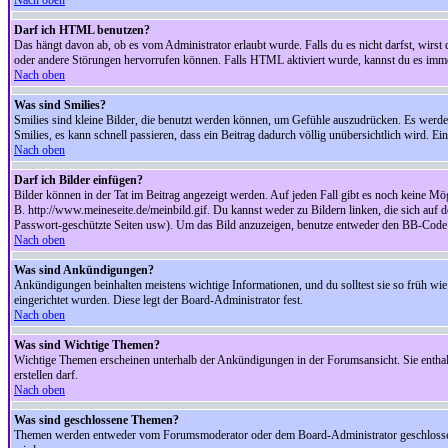
Nach oben
Darf ich HTML benutzen?
Das hängt davon ab, ob es vom Administrator erlaubt wurde. Falls du es nicht darfst, wirs
oder andere Störungen hervorrufen können. Falls HTML aktiviert wurde, kannst du es immer
Nach oben
Was sind Smilies?
Smilies sind kleine Bilder, die benutzt werden können, um Gefühle auszudrücken. Es werden n
Smilies, es kann schnell passieren, dass ein Beitrag dadurch völlig unübersichtlich wird. E
Nach oben
Darf ich Bilder einfügen?
Bilder können in der Tat im Beitrag angezeigt werden. Auf jeden Fall gibt es noch keine Mö
B. http://www.meineseite.de/meinbild.gif. Du kannst weder zu Bildern linken, die sich auf d
Passwort-geschützte Seiten usw). Um das Bild anzuzeigen, benutze entweder den BB-Code 
Nach oben
Was sind Ankündigungen?
Ankündigungen beinhalten meistens wichtige Informationen, und du solltest sie so früh 
eingerichtet wurden. Diese legt der Board-Administrator fest.
Nach oben
Was sind Wichtige Themen?
Wichtige Themen erscheinen unterhalb der Ankündigungen in der Forumsansicht. Sie enthalt
erstellen darf.
Nach oben
Was sind geschlossene Themen?
Themen werden entweder vom Forumsmoderator oder dem Board-Administrator geschlossen. 