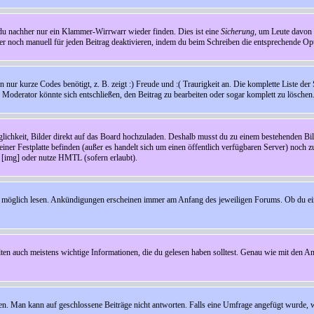
t du nachher nur ein Klammer-Wirrwarr wieder finden. Dies ist eine
Sicherung
, um Leute davon
 noch manuell für jeden Beitrag deaktivieren, indem du beim Schreiben die entsprechende Opti
ur kurze Codes benötigt, z. B. zeigt :) Freude und :( Traurigkeit an. Die komplette Liste der 
in Moderator könnte sich entschließen, den Beitrag zu bearbeiten oder sogar komplett zu löschen
glichkeit, Bilder direkt auf das Board hochzuladen. Deshalb musst du zu einem bestehenden Bild
einer Festplatte befinden (außer es handelt sich um einen öffentlich verfügbaren Server) noch 
[img] oder nutze HMTL (sofern erlaubt).
wie möglich lesen. Ankündigungen erscheinen immer am Anfang des jeweiligen Forums. Ob du e
en auch meistens wichtige Informationen, die du gelesen haben solltest. Genau wie mit den A
Man kann auf geschlossene Beiträge nicht antworten. Falls eine Umfrage angefügt wurde, wi