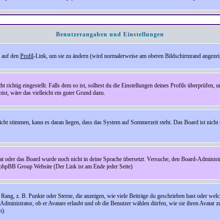
Benutzerangaben und Einstellungen
e auf den
Profil
-Link, um sie zu ändern (wird normalerweise am oberen Bildschirmrand angezeig
ichtig eingestellt. Falls dem so ist, solltest du die Einstellungen deines Profils überprüfen, um
bist, wäre das vielleicht ein guter Grund dazu.
 nicht stimmen, kann es daran liegen, dass das System auf Sommerzeit steht. Das Board ist ni
hat oder das Board wurde noch nicht in deine Sprache übersetzt. Versuche, den Board-Administrato
r phpBB Group Website (Der Link ist am Ende jeder Seite)
ng, z. B. Punkte oder Sterne, die anzeigen, wie viele Beiträge du geschrieben hast oder welch
Administrator, ob er Avatare erlaubt und ob die Benutzer wählen dürfen, wie sie ihren Avatar 
n).