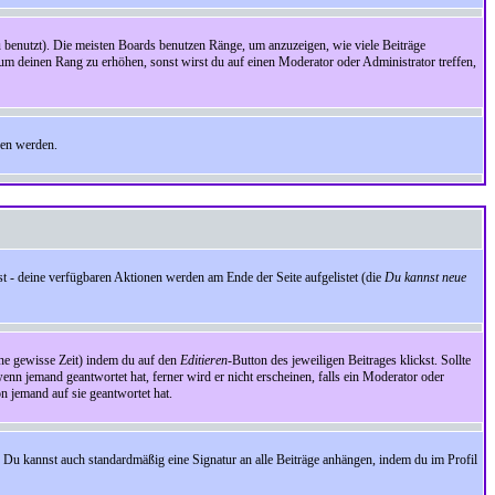
benutzt). Die meisten Boards benutzen Ränge, um anzuzeigen, wie viele Beiträge
um deinen Rang zu erhöhen, sonst wirst du auf einen Moderator oder Administrator treffen,
den werden.
st - deine verfügbaren Aktionen werden am Ende der Seite aufgelistet (die
Du kannst neue
eine gewisse Zeit) indem du auf den
Editieren
-Button des jeweiligen Beitrages klickst. Sollte
wenn jemand geantwortet hat, ferner wird er nicht erscheinen, falls ein Moderator oder
on jemand auf sie geantwortet hat.
 Du kannst auch standardmäßig eine Signatur an alle Beiträge anhängen, indem du im Profil