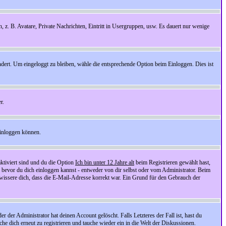
n, z. B. Avatare, Private Nachrichten, Eintritt in Usergruppen, usw. Es dauert nur wenige
ndert. Um eingeloggt zu bleiben, wähle die entsprechende Option beim Einloggen. Dies ist
r.
einloggen können.
ktiviert sind und du die Option
Ich bin unter 12 Jahre alt
beim Registrieren gewählt hast,
, bevor du dich einloggen kannst - entweder von dir selbst oder vom Administrator. Beim
rgewissere dich, dass die E-Mail-Adresse korrekt war. Ein Grund für den Gebrauch der
er Administrator hat deinen Account gelöscht. Falls Letzteres der Fall ist, hast du
he dich erneut zu registrieren und tauche wieder ein in die Welt der Diskussionen.