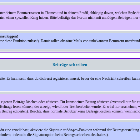
nter deinem Benutzernamen in Themen und in deinem Profil, abhängig davon, welchen Style du 
n einen speziellen Rang haben. Bitte belästige das Forum nicht mit unnötigen Beiträgen, nur 
einzuloggen!
ator diese Funktion zulässt). Damit sollen obszöne Mails von unbekannten Benutzern unterbun
Beiträge schreiben
te. Es kann sein, dass du dich erst registrieren musst, bevor du eine Nachricht schreiben kann
eigenen Beiträge löschen oder editieren. Du kannst einen Beitrag editieren (eventuell nur für 
Beitrags lesen können, der anzeigt, wie oft der Text bearbeitet wurde. Er wird nur erscheinen, 
den Beitrag editierten). Beachte, dass normale Benutzer keine Beiträge löschen können, wenn sch
 eine erstellt hast, aktiviere die
Signatur anhängen
-Funktion während der Beitragserstellung.
indern, indem du die Signaturoption beim Beitragsschreiben abschaltest).