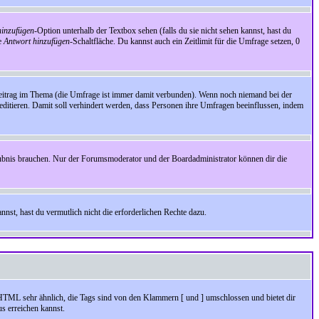
inzufügen
-Option unterhalb der Textbox sehen (falls du sie nicht sehen kannst, hast du
ie
Antwort hinzufügen
-Schaltfläche. Du kannst auch ein Zeitlimit für die Umfrage setzen, 0
Beitrag im Thema (die Umfrage ist immer damit verbunden). Wenn noch niemand bei der
ditieren. Damit soll verhindert werden, dass Personen ihre Umfragen beeinflussen, indem
aubnis brauchen. Nur der Forumsmoderator und der Boardadministrator können dir die
nst, hast du vermutlich nicht die erforderlichen Rechte dazu.
HTML sehr ähnlich, die Tags sind von den Klammern [ und ] umschlossen und bietet dir
s erreichen kannst.