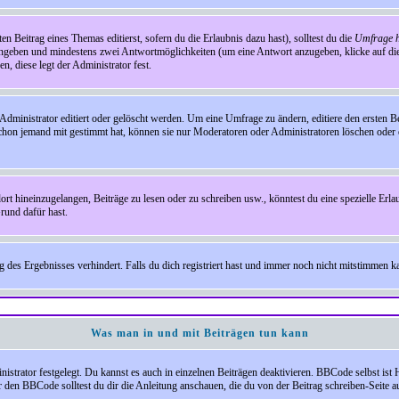
en Beitrag eines Themas editierst, sofern du die Erlaubnis dazu hast), solltest du die
Umfrage h
e angeben und mindestens zwei Antwortmöglichkeiten (um eine Antwort anzugeben, klicke auf d
, diese legt der Administrator fest.
inistrator editiert oder gelöscht werden. Um eine Umfrage zu ändern, editiere den ersten 
chon jemand mit gestimmt hat, können sie nur Moderatoren oder Administratoren löschen oder e
hineinzugelangen, Beiträge zu lesen oder zu schreiben usw., könntest du eine spezielle Erl
rund dafür hast.
es Ergebnisses verhindert. Falls du dich registriert hast und immer noch nicht mitstimmen kan
Was man in und mit Beiträgen tun kann
rator festgelegt. Du kannst es auch in einzelnen Beiträgen deaktivieren. BBCode selbst ist 
den BBCode solltest du dir die Anleitung anschauen, die du von der Beitrag schreiben-Seite au