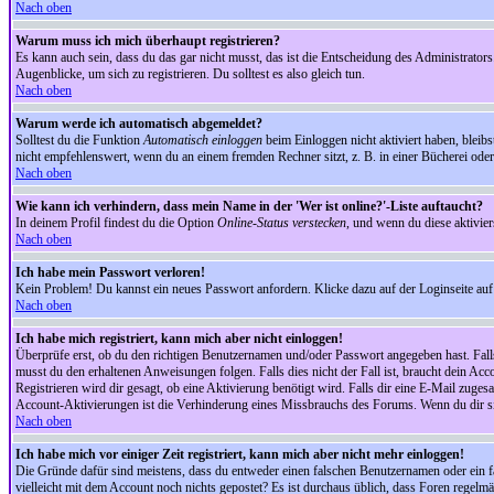
Nach oben
Warum muss ich mich überhaupt registrieren?
Es kann auch sein, dass du das gar nicht musst, das ist die Entscheidung des Administrators.
Augenblicke, um sich zu registrieren. Du solltest es also gleich tun.
Nach oben
Warum werde ich automatisch abgemeldet?
Solltest du die Funktion
Automatisch einloggen
beim Einloggen nicht aktiviert haben, bleib
nicht empfehlenswert, wenn du an einem fremden Rechner sitzt, z. B. in einer Bücherei oder 
Nach oben
Wie kann ich verhindern, dass mein Name in der 'Wer ist online?'-Liste auftaucht?
In deinem Profil findest du die Option
Online-Status verstecken
, und wenn du diese aktivier
Nach oben
Ich habe mein Passwort verloren!
Kein Problem! Du kannst ein neues Passwort anfordern. Klicke dazu auf der Loginseite au
Nach oben
Ich habe mich registriert, kann mich aber nicht einloggen!
Überprüfe erst, ob du den richtigen Benutzernamen und/oder Passwort angegeben hast. Fal
musst du den erhaltenen Anweisungen folgen. Falls dies nicht der Fall ist, braucht dein Ac
Registrieren wird dir gesagt, ob eine Aktivierung benötigt wird. Falls dir eine E-Mail zug
Account-Aktivierungen ist die Verhinderung eines Missbrauchs des Forums. Wenn du dir sich
Nach oben
Ich habe mich vor einiger Zeit registriert, kann mich aber nicht mehr einloggen!
Die Gründe dafür sind meistens, dass du entweder einen falschen Benutzernamen oder ein fa
vielleicht mit dem Account noch nichts gepostet? Es ist durchaus üblich, dass Foren regelm