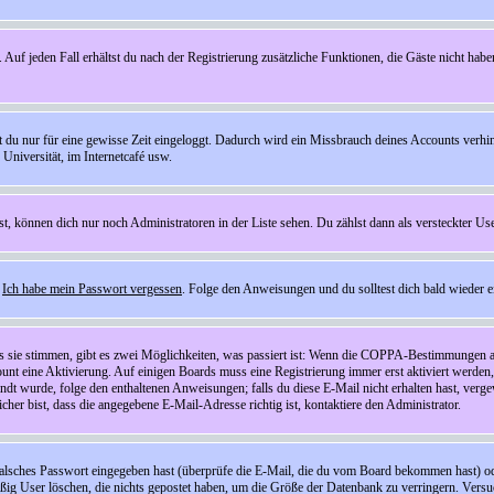
 Auf jeden Fall erhältst du nach der Registrierung zusätzliche Funktionen, die Gäste nicht habe
st du nur für eine gewisse Zeit eingeloggt. Dadurch wird ein Missbrauch deines Accounts verhi
Universität, im Internetcafé usw.
st, können dich nur noch Administratoren in der Liste sehen. Du zählst dann als versteckter Use
f
Ich habe mein Passwort vergessen
. Folge den Anweisungen und du solltest dich bald wieder 
ls sie stimmen, gibt es zwei Möglichkeiten, was passiert ist: Wenn die COPPA-Bestimmungen a
count eine Aktivierung. Auf einigen Boards muss eine Registrierung immer erst aktiviert werden
esandt wurde, folge den enthaltenen Anweisungen; falls du diese E-Mail nicht erhalten hast, ve
er bist, dass die angegebene E-Mail-Adresse richtig ist, kontaktiere den Administrator.
lsches Passwort eingegeben hast (überprüfe die E-Mail, die du vom Board bekommen hast) oder d
äßig User löschen, die nichts gepostet haben, um die Größe der Datenbank zu verringern. Versuc