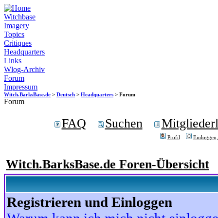
Witchbase
Imagery
Topics
Critiques
Headquarters
Links
Wlog-Archiv
Forum
Impressum
Witch.BarksBase.de
>
Deutsch
>
Headquarters
> Forum
Forum
FAQ
Suchen
Mitgliederl
Profil
Einloggen,
Witch.BarksBase.de Foren-Übersicht
Registrieren und Einloggen