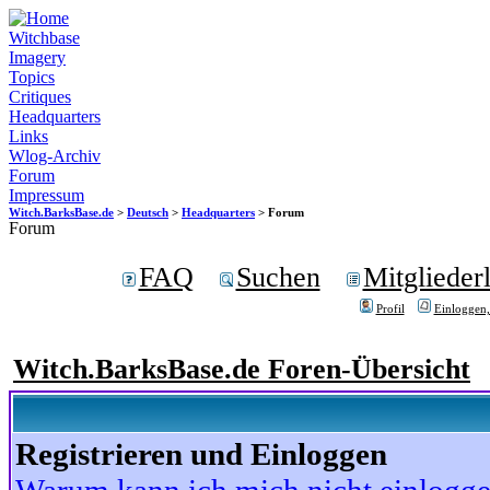
Witchbase
Imagery
Topics
Critiques
Headquarters
Links
Wlog-Archiv
Forum
Impressum
Witch.BarksBase.de
>
Deutsch
>
Headquarters
> Forum
Forum
FAQ
Suchen
Mitgliederl
Profil
Einloggen,
Witch.BarksBase.de Foren-Übersicht
Registrieren und Einloggen