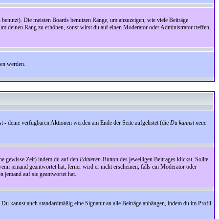
benutzt). Die meisten Boards benutzen Ränge, um anzuzeigen, wie viele Beiträge
um deinen Rang zu erhöhen, sonst wirst du auf einen Moderator oder Administrator treffen,
den werden.
st - deine verfügbaren Aktionen werden am Ende der Seite aufgelistet (die
Du kannst neue
eine gewisse Zeit) indem du auf den
Editieren
-Button des jeweiligen Beitrages klickst. Sollte
wenn jemand geantwortet hat, ferner wird er nicht erscheinen, falls ein Moderator oder
on jemand auf sie geantwortet hat.
 Du kannst auch standardmäßig eine Signatur an alle Beiträge anhängen, indem du im Profil