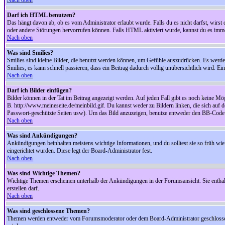
Nach oben
Darf ich HTML benutzen?
Das hängt davon ab, ob es vom Administrator erlaubt wurde. Falls du es nicht darfst, wirs
oder andere Störungen hervorrufen können. Falls HTML aktiviert wurde, kannst du es immer
Nach oben
Was sind Smilies?
Smilies sind kleine Bilder, die benutzt werden können, um Gefühle auszudrücken. Es werden n
Smilies, es kann schnell passieren, dass ein Beitrag dadurch völlig unübersichtlich wird. E
Nach oben
Darf ich Bilder einfügen?
Bilder können in der Tat im Beitrag angezeigt werden. Auf jeden Fall gibt es noch keine Mö
B. http://www.meineseite.de/meinbild.gif. Du kannst weder zu Bildern linken, die sich auf d
Passwort-geschützte Seiten usw). Um das Bild anzuzeigen, benutze entweder den BB-Code 
Nach oben
Was sind Ankündigungen?
Ankündigungen beinhalten meistens wichtige Informationen, und du solltest sie so früh 
eingerichtet wurden. Diese legt der Board-Administrator fest.
Nach oben
Was sind Wichtige Themen?
Wichtige Themen erscheinen unterhalb der Ankündigungen in der Forumsansicht. Sie enthalt
erstellen darf.
Nach oben
Was sind geschlossene Themen?
Themen werden entweder vom Forumsmoderator oder dem Board-Administrator geschlossen. 