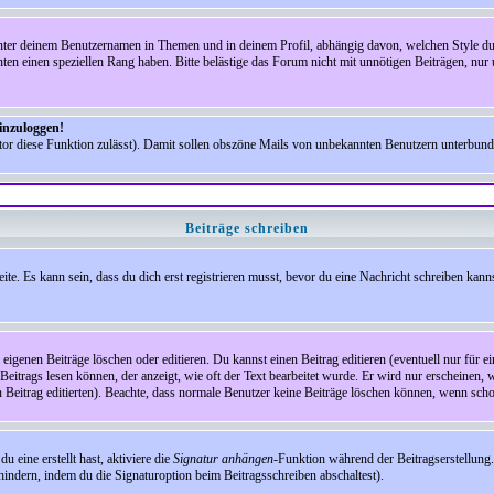
nter deinem Benutzernamen in Themen und in deinem Profil, abhängig davon, welchen Style du 
n einen speziellen Rang haben. Bitte belästige das Forum nicht mit unnötigen Beiträgen, nur 
einzuloggen!
ator diese Funktion zulässt). Damit sollen obszöne Mails von unbekannten Benutzern unterbun
Beiträge schreiben
te. Es kann sein, dass du dich erst registrieren musst, bevor du eine Nachricht schreiben kann
eigenen Beiträge löschen oder editieren. Du kannst einen Beitrag editieren (eventuell nur für 
Beitrags lesen können, der anzeigt, wie oft der Text bearbeitet wurde. Er wird nur erscheinen, 
den Beitrag editierten). Beachte, dass normale Benutzer keine Beiträge löschen können, wenn sch
 eine erstellt hast, aktiviere die
Signatur anhängen
-Funktion während der Beitragserstellung.
indern, indem du die Signaturoption beim Beitragsschreiben abschaltest).