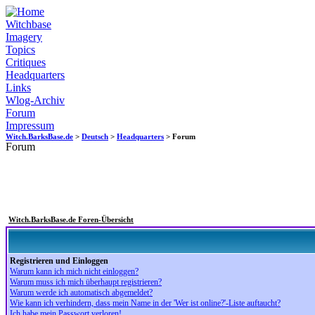
Witchbase
Imagery
Topics
Critiques
Headquarters
Links
Wlog-Archiv
Forum
Impressum
Witch.BarksBase.de
>
Deutsch
>
Headquarters
> Forum
Forum
Witch.BarksBase.de Foren-Übersicht
Registrieren und Einloggen
Warum kann ich mich nicht einloggen?
Warum muss ich mich überhaupt registrieren?
Warum werde ich automatisch abgemeldet?
Wie kann ich verhindern, dass mein Name in der 'Wer ist online?'-Liste auftaucht?
Ich habe mein Passwort verloren!