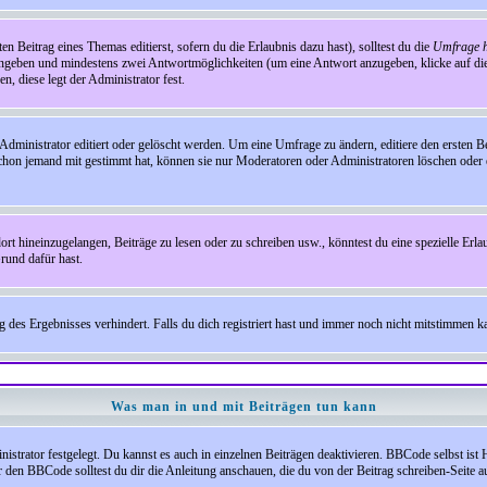
en Beitrag eines Themas editierst, sofern du die Erlaubnis dazu hast), solltest du die
Umfrage h
e angeben und mindestens zwei Antwortmöglichkeiten (um eine Antwort anzugeben, klicke auf d
, diese legt der Administrator fest.
inistrator editiert oder gelöscht werden. Um eine Umfrage zu ändern, editiere den ersten 
chon jemand mit gestimmt hat, können sie nur Moderatoren oder Administratoren löschen oder e
hineinzugelangen, Beiträge zu lesen oder zu schreiben usw., könntest du eine spezielle Erl
rund dafür hast.
es Ergebnisses verhindert. Falls du dich registriert hast und immer noch nicht mitstimmen kan
Was man in und mit Beiträgen tun kann
rator festgelegt. Du kannst es auch in einzelnen Beiträgen deaktivieren. BBCode selbst ist 
den BBCode solltest du dir die Anleitung anschauen, die du von der Beitrag schreiben-Seite au