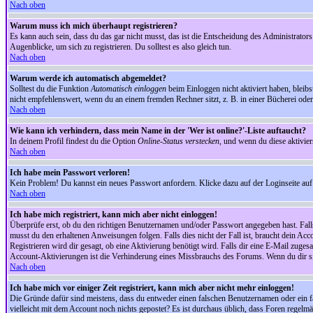
Nach oben
Warum muss ich mich überhaupt registrieren?
Es kann auch sein, dass du das gar nicht musst, das ist die Entscheidung des Administrators.
Augenblicke, um sich zu registrieren. Du solltest es also gleich tun.
Nach oben
Warum werde ich automatisch abgemeldet?
Solltest du die Funktion
Automatisch einloggen
beim Einloggen nicht aktiviert haben, bleib
nicht empfehlenswert, wenn du an einem fremden Rechner sitzt, z. B. in einer Bücherei oder 
Nach oben
Wie kann ich verhindern, dass mein Name in der 'Wer ist online?'-Liste auftaucht?
In deinem Profil findest du die Option
Online-Status verstecken
, und wenn du diese aktivier
Nach oben
Ich habe mein Passwort verloren!
Kein Problem! Du kannst ein neues Passwort anfordern. Klicke dazu auf der Loginseite au
Nach oben
Ich habe mich registriert, kann mich aber nicht einloggen!
Überprüfe erst, ob du den richtigen Benutzernamen und/oder Passwort angegeben hast. Fal
musst du den erhaltenen Anweisungen folgen. Falls dies nicht der Fall ist, braucht dein Ac
Registrieren wird dir gesagt, ob eine Aktivierung benötigt wird. Falls dir eine E-Mail zug
Account-Aktivierungen ist die Verhinderung eines Missbrauchs des Forums. Wenn du dir sich
Nach oben
Ich habe mich vor einiger Zeit registriert, kann mich aber nicht mehr einloggen!
Die Gründe dafür sind meistens, dass du entweder einen falschen Benutzernamen oder ein fa
vielleicht mit dem Account noch nichts gepostet? Es ist durchaus üblich, dass Foren regelm