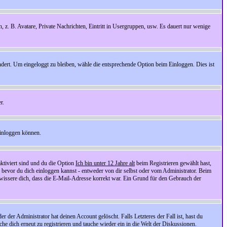
n, z. B. Avatare, Private Nachrichten, Eintritt in Usergruppen, usw. Es dauert nur wenige
ndert. Um eingeloggt zu bleiben, wähle die entsprechende Option beim Einloggen. Dies ist
r.
einloggen können.
ktiviert sind und du die Option
Ich bin unter 12 Jahre alt
beim Registrieren gewählt hast,
, bevor du dich einloggen kannst - entweder von dir selbst oder vom Administrator. Beim
rgewissere dich, dass die E-Mail-Adresse korrekt war. Ein Grund für den Gebrauch der
er Administrator hat deinen Account gelöscht. Falls Letzteres der Fall ist, hast du
he dich erneut zu registrieren und tauche wieder ein in die Welt der Diskussionen.