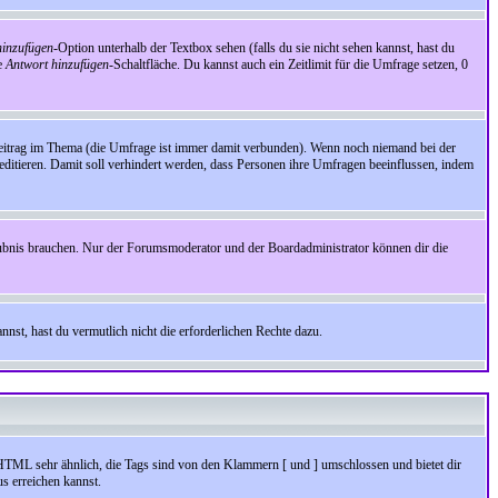
inzufügen
-Option unterhalb der Textbox sehen (falls du sie nicht sehen kannst, hast du
ie
Antwort hinzufügen
-Schaltfläche. Du kannst auch ein Zeitlimit für die Umfrage setzen, 0
Beitrag im Thema (die Umfrage ist immer damit verbunden). Wenn noch niemand bei der
ditieren. Damit soll verhindert werden, dass Personen ihre Umfragen beeinflussen, indem
aubnis brauchen. Nur der Forumsmoderator und der Boardadministrator können dir die
nst, hast du vermutlich nicht die erforderlichen Rechte dazu.
HTML sehr ähnlich, die Tags sind von den Klammern [ und ] umschlossen und bietet dir
s erreichen kannst.