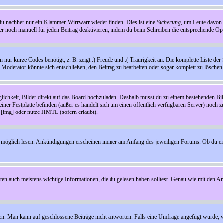
t du nachher nur ein Klammer-Wirrwarr wieder finden. Dies ist eine
Sicherung
, um Leute davon
 noch manuell für jeden Beitrag deaktivieren, indem du beim Schreiben die entsprechende Opti
ur kurze Codes benötigt, z. B. zeigt :) Freude und :( Traurigkeit an. Die komplette Liste der 
in Moderator könnte sich entschließen, den Beitrag zu bearbeiten oder sogar komplett zu löschen
glichkeit, Bilder direkt auf das Board hochzuladen. Deshalb musst du zu einem bestehenden Bild
einer Festplatte befinden (außer es handelt sich um einen öffentlich verfügbaren Server) noch 
[img] oder nutze HMTL (sofern erlaubt).
wie möglich lesen. Ankündigungen erscheinen immer am Anfang des jeweiligen Forums. Ob du e
en auch meistens wichtige Informationen, die du gelesen haben solltest. Genau wie mit den A
Man kann auf geschlossene Beiträge nicht antworten. Falls eine Umfrage angefügt wurde, wi