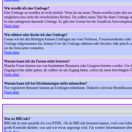
Wie erstelle ich eine Umfrage?
Eine Umfrage zu erstellen ist recht einfach: Wenn du ein neues Thema erstellst (oder den erst
möglicherweise nicht die erforderlichen Rechte). Du solltest einen Titel für deine Umfrag
ist eine unbegrenzt dauernde Umfrage. Es gibt eine Grenze bei der Anzahl an Antwortoptionen
Nach oben
Wie editiere oder lösche ich eine Umfrage?
Genau wie bei den Beiträgen können Umfragen nur vom Verfasser, Forumsmoderator oder Adm
Umfrage teilgenommen hat, können User die Umfrage editieren oder löschen; falls jedoch s
sie die Antworten verändern.
Nach oben
Warum kann ich ein Forum nicht betreten?
Manche Foren können nur von bestimmten Benutzern oder Gruppen betreten werden. Um dort 
Zugangsrechte dafür geben, du solltest sie um Zugang bitten, sofern du einen berechtigten G
Nach oben
Warum kann ich bei Abstimmungen nicht mitmachen?
Nur registrierte Benutzer können an Umfragen teilnehmen. Dadurch wird eine Beeinflussung d
Nach oben
Was ist BBCode?
BBCode ist eine spezielle Art von HTML. Ob du BBCode benutzen kannst, wird vom Administ
große Kontrolle darüber, was und wie etwas angezeigt wird. Für weitere Informationen über 