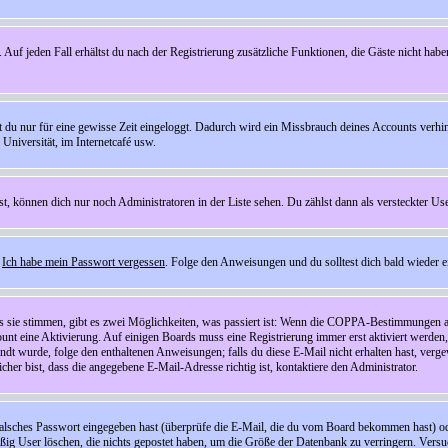
 Auf jeden Fall erhältst du nach der Registrierung zusätzliche Funktionen, die Gäste nicht habe
st du nur für eine gewisse Zeit eingeloggt. Dadurch wird ein Missbrauch deines Accounts verhi
Universität, im Internetcafé usw.
st, können dich nur noch Administratoren in der Liste sehen. Du zählst dann als versteckter Use
f
Ich habe mein Passwort vergessen
. Folge den Anweisungen und du solltest dich bald wieder 
ls sie stimmen, gibt es zwei Möglichkeiten, was passiert ist: Wenn die COPPA-Bestimmungen a
count eine Aktivierung. Auf einigen Boards muss eine Registrierung immer erst aktiviert werden
esandt wurde, folge den enthaltenen Anweisungen; falls du diese E-Mail nicht erhalten hast, ve
er bist, dass die angegebene E-Mail-Adresse richtig ist, kontaktiere den Administrator.
lsches Passwort eingegeben hast (überprüfe die E-Mail, die du vom Board bekommen hast) oder d
äßig User löschen, die nichts gepostet haben, um die Größe der Datenbank zu verringern. Versuc