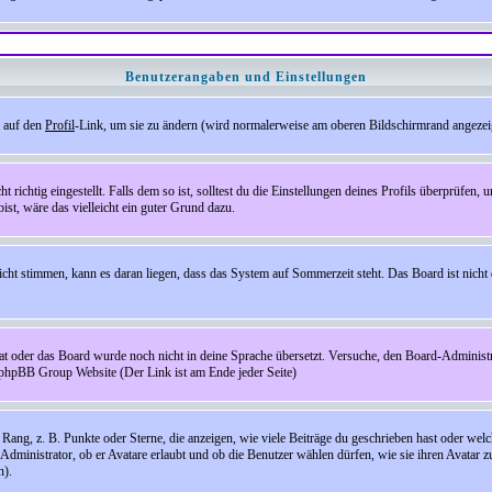
Benutzerangaben und Einstellungen
e auf den
Profil
-Link, um sie zu ändern (wird normalerweise am oberen Bildschirmrand angezeig
ichtig eingestellt. Falls dem so ist, solltest du die Einstellungen deines Profils überprüfen, um
bist, wäre das vielleicht ein guter Grund dazu.
 nicht stimmen, kann es daran liegen, dass das System auf Sommerzeit steht. Das Board ist ni
hat oder das Board wurde noch nicht in deine Sprache übersetzt. Versuche, den Board-Administrato
r phpBB Group Website (Der Link ist am Ende jeder Seite)
ng, z. B. Punkte oder Sterne, die anzeigen, wie viele Beiträge du geschrieben hast oder welch
Administrator, ob er Avatare erlaubt und ob die Benutzer wählen dürfen, wie sie ihren Avatar 
n).