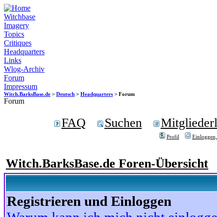
Witchbase
Imagery
Topics
Critiques
Headquarters
Links
Wlog-Archiv
Forum
Impressum
Witch.BarksBase.de
>
Deutsch
>
Headquarters
> Forum
Forum
FAQ
Suchen
Mitgliederl
Profil
Einloggen,
Witch.BarksBase.de Foren-Übersicht
Registrieren und Einloggen