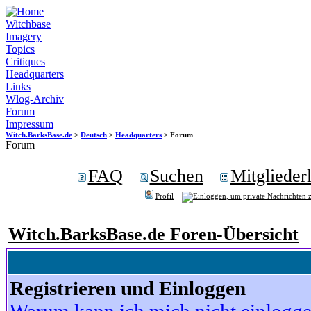
Witchbase
Imagery
Topics
Critiques
Headquarters
Links
Wlog-Archiv
Forum
Impressum
Witch.BarksBase.de
>
Deutsch
>
Headquarters
> Forum
Forum
FAQ
Suchen
Mitgliederl
Profil
Witch.BarksBase.de Foren-Übersicht
Registrieren und Einloggen