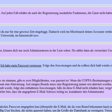
 Auf jeden Fall erhältst du nach der Registrierung zusätzliche Funktionen, die Gäste nicht habe
st du nur für eine gewisse Zeit eingeloggt. Dadurch wird ein Missbrauch deines Accounts verhi
Universität, im Internetcafé usw.
st, können dich nur noch Administratoren in der Liste sehen. Du zählst dann als versteckter Use
f
Ich habe mein Passwort vergessen
. Folge den Anweisungen und du solltest dich bald wieder 
ls sie stimmen, gibt es zwei Möglichkeiten, was passiert ist: Wenn die COPPA-Bestimmungen a
count eine Aktivierung. Auf einigen Boards muss eine Registrierung immer erst aktiviert werden
esandt wurde, folge den enthaltenen Anweisungen; falls du diese E-Mail nicht erhalten hast, ve
er bist, dass die angegebene E-Mail-Adresse richtig ist, kontaktiere den Administrator.
lsches Passwort eingegeben hast (überprüfe die E-Mail, die du vom Board bekommen hast) oder d
äßig User löschen, die nichts gepostet haben, um die Größe der Datenbank zu verringern. Versuc