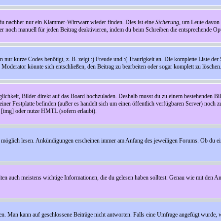
t du nachher nur ein Klammer-Wirrwarr wieder finden. Dies ist eine
Sicherung
, um Leute davon
 noch manuell für jeden Beitrag deaktivieren, indem du beim Schreiben die entsprechende Opti
ur kurze Codes benötigt, z. B. zeigt :) Freude und :( Traurigkeit an. Die komplette Liste der 
in Moderator könnte sich entschließen, den Beitrag zu bearbeiten oder sogar komplett zu löschen
glichkeit, Bilder direkt auf das Board hochzuladen. Deshalb musst du zu einem bestehenden Bild
einer Festplatte befinden (außer es handelt sich um einen öffentlich verfügbaren Server) noch 
[img] oder nutze HMTL (sofern erlaubt).
wie möglich lesen. Ankündigungen erscheinen immer am Anfang des jeweiligen Forums. Ob du e
en auch meistens wichtige Informationen, die du gelesen haben solltest. Genau wie mit den A
Man kann auf geschlossene Beiträge nicht antworten. Falls eine Umfrage angefügt wurde, wi