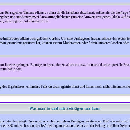
en Beitrag eines Themas editierst, sofern du die Erlaubnis dazu hast), solltest du die
Umfrage h
e angeben und mindestens zwei Antwortmöglichkeiten (um eine Antwort anzugeben, klicke auf d
, diese legt der Administrator fest.
inistrator editiert oder gelöscht werden. Um eine Umfrage zu ändern, editiere den ersten 
chon jemand mit gestimmt hat, können sie nur Moderatoren oder Administratoren löschen oder e
hineinzugelangen, Beiträge zu lesen oder zu schreiben usw., könntest du eine spezielle Erl
rund dafür hast.
es Ergebnisses verhindert. Falls du dich registriert hast und immer noch nicht mitstimmen kan
Was man in und mit Beiträgen tun kann
rator festgelegt. Du kannst es auch in einzelnen Beiträgen deaktivieren. BBCode selbst ist 
den BBCode solltest du dir die Anleitung anschauen, die du von der Beitrag schreiben-Seite au