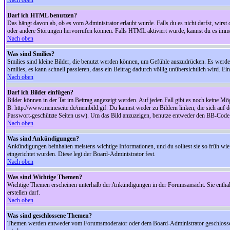
Nach oben
Darf ich HTML benutzen?
Das hängt davon ab, ob es vom Administrator erlaubt wurde. Falls du es nicht darfst, wirs
oder andere Störungen hervorrufen können. Falls HTML aktiviert wurde, kannst du es immer
Nach oben
Was sind Smilies?
Smilies sind kleine Bilder, die benutzt werden können, um Gefühle auszudrücken. Es werden n
Smilies, es kann schnell passieren, dass ein Beitrag dadurch völlig unübersichtlich wird. E
Nach oben
Darf ich Bilder einfügen?
Bilder können in der Tat im Beitrag angezeigt werden. Auf jeden Fall gibt es noch keine Mö
B. http://www.meineseite.de/meinbild.gif. Du kannst weder zu Bildern linken, die sich auf d
Passwort-geschützte Seiten usw). Um das Bild anzuzeigen, benutze entweder den BB-Code 
Nach oben
Was sind Ankündigungen?
Ankündigungen beinhalten meistens wichtige Informationen, und du solltest sie so früh 
eingerichtet wurden. Diese legt der Board-Administrator fest.
Nach oben
Was sind Wichtige Themen?
Wichtige Themen erscheinen unterhalb der Ankündigungen in der Forumsansicht. Sie enthalt
erstellen darf.
Nach oben
Was sind geschlossene Themen?
Themen werden entweder vom Forumsmoderator oder dem Board-Administrator geschlossen. 