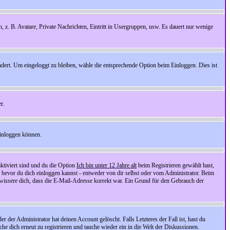
n, z. B. Avatare, Private Nachrichten, Eintritt in Usergruppen, usw. Es dauert nur wenige
ndert. Um eingeloggt zu bleiben, wähle die entsprechende Option beim Einloggen. Dies ist
r.
einloggen können.
ktiviert sind und du die Option
Ich bin unter 12 Jahre alt
beim Registrieren gewählt hast,
, bevor du dich einloggen kannst - entweder von dir selbst oder vom Administrator. Beim
rgewissere dich, dass die E-Mail-Adresse korrekt war. Ein Grund für den Gebrauch der
er Administrator hat deinen Account gelöscht. Falls Letzteres der Fall ist, hast du
he dich erneut zu registrieren und tauche wieder ein in die Welt der Diskussionen.