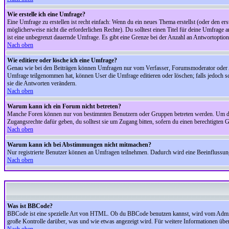
Wie erstelle ich eine Umfrage?
Eine Umfrage zu erstellen ist recht einfach: Wenn du ein neues Thema erstellst (oder den erst
möglicherweise nicht die erforderlichen Rechte). Du solltest einen Titel für deine Umfrag
ist eine unbegrenzt dauernde Umfrage. Es gibt eine Grenze bei der Anzahl an Antwortoptionen
Nach oben
Wie editiere oder lösche ich eine Umfrage?
Genau wie bei den Beiträgen können Umfragen nur vom Verfasser, Forumsmoderator oder Adm
Umfrage teilgenommen hat, können User die Umfrage editieren oder löschen; falls jedoch s
sie die Antworten verändern.
Nach oben
Warum kann ich ein Forum nicht betreten?
Manche Foren können nur von bestimmten Benutzern oder Gruppen betreten werden. Um dort 
Zugangsrechte dafür geben, du solltest sie um Zugang bitten, sofern du einen berechtigten G
Nach oben
Warum kann ich bei Abstimmungen nicht mitmachen?
Nur registrierte Benutzer können an Umfragen teilnehmen. Dadurch wird eine Beeinflussung d
Nach oben
Was ist BBCode?
BBCode ist eine spezielle Art von HTML. Ob du BBCode benutzen kannst, wird vom Administ
große Kontrolle darüber, was und wie etwas angezeigt wird. Für weitere Informationen über 