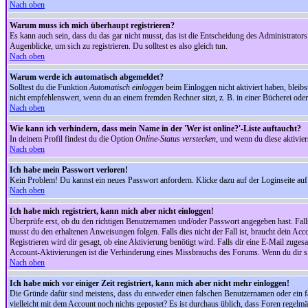
Nach oben
Warum muss ich mich überhaupt registrieren?
Es kann auch sein, dass du das gar nicht musst, das ist die Entscheidung des Administrators.
Augenblicke, um sich zu registrieren. Du solltest es also gleich tun.
Nach oben
Warum werde ich automatisch abgemeldet?
Solltest du die Funktion
Automatisch einloggen
beim Einloggen nicht aktiviert haben, bleib
nicht empfehlenswert, wenn du an einem fremden Rechner sitzt, z. B. in einer Bücherei oder 
Nach oben
Wie kann ich verhindern, dass mein Name in der 'Wer ist online?'-Liste auftaucht?
In deinem Profil findest du die Option
Online-Status verstecken
, und wenn du diese aktivier
Nach oben
Ich habe mein Passwort verloren!
Kein Problem! Du kannst ein neues Passwort anfordern. Klicke dazu auf der Loginseite au
Nach oben
Ich habe mich registriert, kann mich aber nicht einloggen!
Überprüfe erst, ob du den richtigen Benutzernamen und/oder Passwort angegeben hast. Fal
musst du den erhaltenen Anweisungen folgen. Falls dies nicht der Fall ist, braucht dein Ac
Registrieren wird dir gesagt, ob eine Aktivierung benötigt wird. Falls dir eine E-Mail zug
Account-Aktivierungen ist die Verhinderung eines Missbrauchs des Forums. Wenn du dir sich
Nach oben
Ich habe mich vor einiger Zeit registriert, kann mich aber nicht mehr einloggen!
Die Gründe dafür sind meistens, dass du entweder einen falschen Benutzernamen oder ein fa
vielleicht mit dem Account noch nichts gepostet? Es ist durchaus üblich, dass Foren regelm