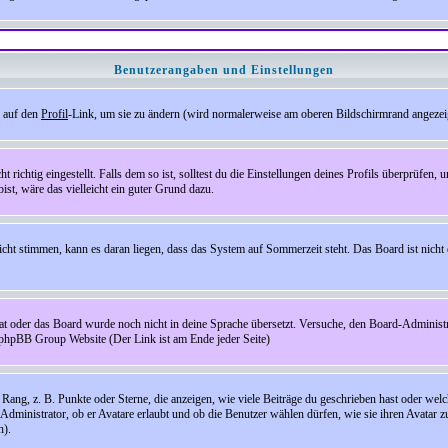
Benutzerangaben und Einstellungen
e auf den
Profil
-Link, um sie zu ändern (wird normalerweise am oberen Bildschirmrand angezeig
ichtig eingestellt. Falls dem so ist, solltest du die Einstellungen deines Profils überprüfen, um
bist, wäre das vielleicht ein guter Grund dazu.
 nicht stimmen, kann es daran liegen, dass das System auf Sommerzeit steht. Das Board ist ni
hat oder das Board wurde noch nicht in deine Sprache übersetzt. Versuche, den Board-Administrato
r phpBB Group Website (Der Link ist am Ende jeder Seite)
ng, z. B. Punkte oder Sterne, die anzeigen, wie viele Beiträge du geschrieben hast oder welch
Administrator, ob er Avatare erlaubt und ob die Benutzer wählen dürfen, wie sie ihren Avatar 
n).