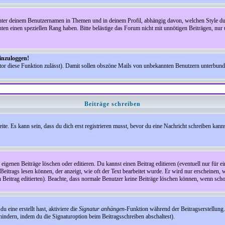
nter deinem Benutzernamen in Themen und in deinem Profil, abhängig davon, welchen Style du 
n einen speziellen Rang haben. Bitte belästige das Forum nicht mit unnötigen Beiträgen, nur 
einzuloggen!
ator diese Funktion zulässt). Damit sollen obszöne Mails von unbekannten Benutzern unterbun
Beiträge schreiben
te. Es kann sein, dass du dich erst registrieren musst, bevor du eine Nachricht schreiben kann
eigenen Beiträge löschen oder editieren. Du kannst einen Beitrag editieren (eventuell nur für 
Beitrags lesen können, der anzeigt, wie oft der Text bearbeitet wurde. Er wird nur erscheinen, 
den Beitrag editierten). Beachte, dass normale Benutzer keine Beiträge löschen können, wenn sch
 eine erstellt hast, aktiviere die
Signatur anhängen
-Funktion während der Beitragserstellung.
indern, indem du die Signaturoption beim Beitragsschreiben abschaltest).