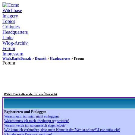
Witchbase
Imagery
Topics
Critiques
Headquarters
Links
Wlog-Archiv
Forum
Impressum
Witch.BarksBase.de
>
Deutsch
>
Headquarters
> Forum
Forum
Witch.BarksBase.de Foren-Übersicht
Registrieren und Einloggen
Warum kann ich mich nicht einloggen?
Warum muss ich mich überhaupt registrieren?
Warum werde ich automatisch abgemeldet?
Wie kann ich verhindern, dass mein Name in der 'Wer ist online?'-Liste auftaucht?
Ich habe mein Passwort verloren!