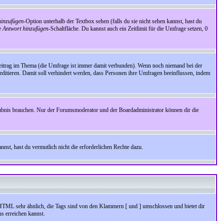
inzufügen
-Option unterhalb der Textbox sehen (falls du sie nicht sehen kannst, hast du
ie
Antwort hinzufügen
-Schaltfläche. Du kannst auch ein Zeitlimit für die Umfrage setzen, 0
Beitrag im Thema (die Umfrage ist immer damit verbunden). Wenn noch niemand bei der
ditieren. Damit soll verhindert werden, dass Personen ihre Umfragen beeinflussen, indem
aubnis brauchen. Nur der Forumsmoderator und der Boardadministrator können dir die
nst, hast du vermutlich nicht die erforderlichen Rechte dazu.
HTML sehr ähnlich, die Tags sind von den Klammern [ und ] umschlossen und bietet dir
s erreichen kannst.