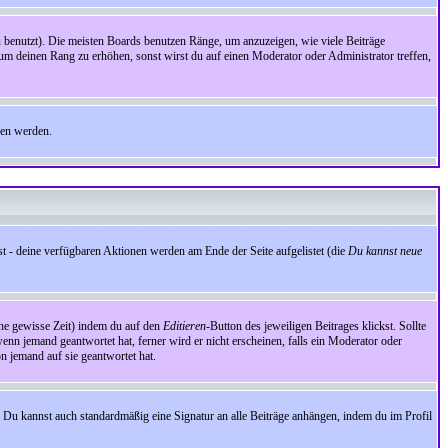
benutzt). Die meisten Boards benutzen Ränge, um anzuzeigen, wie viele Beiträge
um deinen Rang zu erhöhen, sonst wirst du auf einen Moderator oder Administrator treffen,
den werden.
st - deine verfügbaren Aktionen werden am Ende der Seite aufgelistet (die
Du kannst neue
eine gewisse Zeit) indem du auf den
Editieren
-Button des jeweiligen Beitrages klickst. Sollte
wenn jemand geantwortet hat, ferner wird er nicht erscheinen, falls ein Moderator oder
on jemand auf sie geantwortet hat.
 Du kannst auch standardmäßig eine Signatur an alle Beiträge anhängen, indem du im Profil