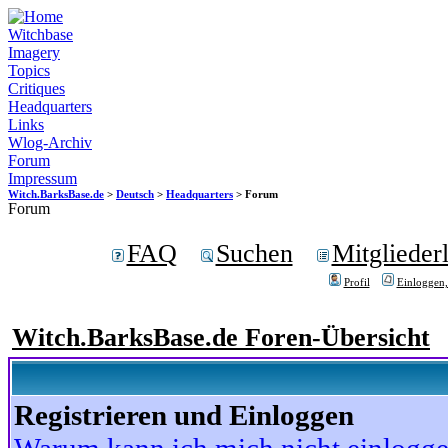
Witchbase
Imagery
Topics
Critiques
Headquarters
Links
Wlog-Archiv
Forum
Impressum
Witch.BarksBase.de
>
Deutsch
>
Headquarters
> Forum
Forum
FAQ
Suchen
Mitgliederl
Profil
Einloggen,
Witch.BarksBase.de Foren-Übersicht
Registrieren und Einloggen