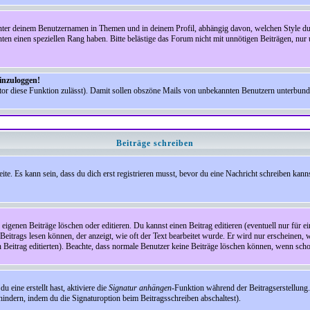
nter deinem Benutzernamen in Themen und in deinem Profil, abhängig davon, welchen Style du 
n einen speziellen Rang haben. Bitte belästige das Forum nicht mit unnötigen Beiträgen, nur 
einzuloggen!
ator diese Funktion zulässt). Damit sollen obszöne Mails von unbekannten Benutzern unterbun
Beiträge schreiben
te. Es kann sein, dass du dich erst registrieren musst, bevor du eine Nachricht schreiben kann
eigenen Beiträge löschen oder editieren. Du kannst einen Beitrag editieren (eventuell nur für 
Beitrags lesen können, der anzeigt, wie oft der Text bearbeitet wurde. Er wird nur erscheinen, 
den Beitrag editierten). Beachte, dass normale Benutzer keine Beiträge löschen können, wenn sch
 eine erstellt hast, aktiviere die
Signatur anhängen
-Funktion während der Beitragserstellung.
indern, indem du die Signaturoption beim Beitragsschreiben abschaltest).