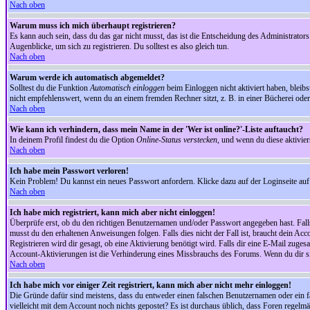
Nach oben
Warum muss ich mich überhaupt registrieren?
Es kann auch sein, dass du das gar nicht musst, das ist die Entscheidung des Administrators.
Augenblicke, um sich zu registrieren. Du solltest es also gleich tun.
Nach oben
Warum werde ich automatisch abgemeldet?
Solltest du die Funktion
Automatisch einloggen
beim Einloggen nicht aktiviert haben, bleib
nicht empfehlenswert, wenn du an einem fremden Rechner sitzt, z. B. in einer Bücherei oder 
Nach oben
Wie kann ich verhindern, dass mein Name in der 'Wer ist online?'-Liste auftaucht?
In deinem Profil findest du die Option
Online-Status verstecken
, und wenn du diese aktivier
Nach oben
Ich habe mein Passwort verloren!
Kein Problem! Du kannst ein neues Passwort anfordern. Klicke dazu auf der Loginseite au
Nach oben
Ich habe mich registriert, kann mich aber nicht einloggen!
Überprüfe erst, ob du den richtigen Benutzernamen und/oder Passwort angegeben hast. Fal
musst du den erhaltenen Anweisungen folgen. Falls dies nicht der Fall ist, braucht dein Ac
Registrieren wird dir gesagt, ob eine Aktivierung benötigt wird. Falls dir eine E-Mail zug
Account-Aktivierungen ist die Verhinderung eines Missbrauchs des Forums. Wenn du dir sich
Nach oben
Ich habe mich vor einiger Zeit registriert, kann mich aber nicht mehr einloggen!
Die Gründe dafür sind meistens, dass du entweder einen falschen Benutzernamen oder ein fa
vielleicht mit dem Account noch nichts gepostet? Es ist durchaus üblich, dass Foren regelm