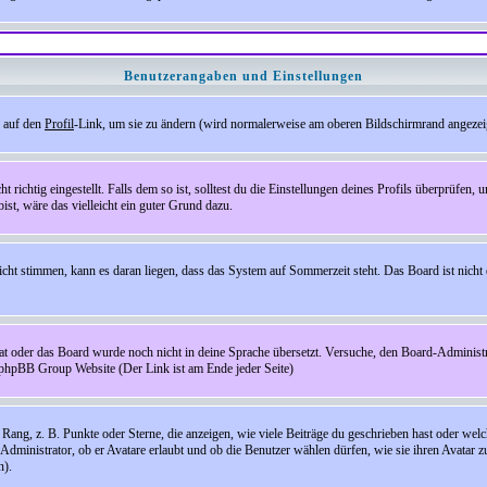
Benutzerangaben und Einstellungen
e auf den
Profil
-Link, um sie zu ändern (wird normalerweise am oberen Bildschirmrand angezeig
ichtig eingestellt. Falls dem so ist, solltest du die Einstellungen deines Profils überprüfen, um
bist, wäre das vielleicht ein guter Grund dazu.
 nicht stimmen, kann es daran liegen, dass das System auf Sommerzeit steht. Das Board ist ni
hat oder das Board wurde noch nicht in deine Sprache übersetzt. Versuche, den Board-Administrato
r phpBB Group Website (Der Link ist am Ende jeder Seite)
ng, z. B. Punkte oder Sterne, die anzeigen, wie viele Beiträge du geschrieben hast oder welch
Administrator, ob er Avatare erlaubt und ob die Benutzer wählen dürfen, wie sie ihren Avatar 
n).