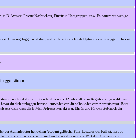
n, z. B. Avatare, Private Nachrichten, Eintritt in Usergruppen, usw. Es dauert nur wenige
ndert. Um eingeloggt zu bleiben, wähle die entsprechende Option beim Einloggen. Dies ist
r.
einloggen können.
ktiviert sind und du die Option
Ich bin unter 12 Jahre alt
beim Registrieren gewählt hast,
, bevor du dich einloggen kannst - entweder von dir selbst oder vom Administrator. Beim
rgewissere dich, dass die E-Mail-Adresse korrekt war. Ein Grund für den Gebrauch der
er Administrator hat deinen Account gelöscht. Falls Letzteres der Fall ist, hast du
he dich erneut zu registrieren und tauche wieder ein in die Welt der Diskussionen.