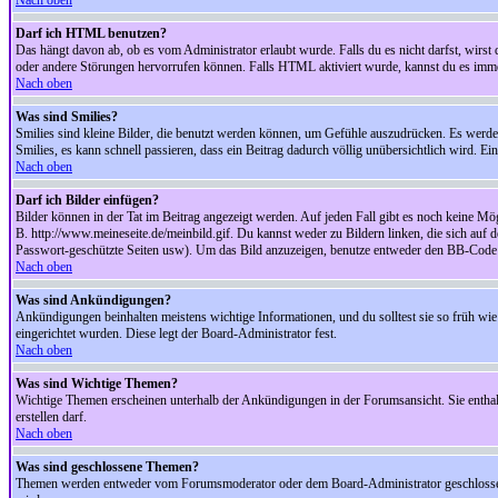
Nach oben
Darf ich HTML benutzen?
Das hängt davon ab, ob es vom Administrator erlaubt wurde. Falls du es nicht darfst, wirs
oder andere Störungen hervorrufen können. Falls HTML aktiviert wurde, kannst du es immer
Nach oben
Was sind Smilies?
Smilies sind kleine Bilder, die benutzt werden können, um Gefühle auszudrücken. Es werden n
Smilies, es kann schnell passieren, dass ein Beitrag dadurch völlig unübersichtlich wird. E
Nach oben
Darf ich Bilder einfügen?
Bilder können in der Tat im Beitrag angezeigt werden. Auf jeden Fall gibt es noch keine Mö
B. http://www.meineseite.de/meinbild.gif. Du kannst weder zu Bildern linken, die sich auf d
Passwort-geschützte Seiten usw). Um das Bild anzuzeigen, benutze entweder den BB-Code 
Nach oben
Was sind Ankündigungen?
Ankündigungen beinhalten meistens wichtige Informationen, und du solltest sie so früh 
eingerichtet wurden. Diese legt der Board-Administrator fest.
Nach oben
Was sind Wichtige Themen?
Wichtige Themen erscheinen unterhalb der Ankündigungen in der Forumsansicht. Sie enthalt
erstellen darf.
Nach oben
Was sind geschlossene Themen?
Themen werden entweder vom Forumsmoderator oder dem Board-Administrator geschlossen. 