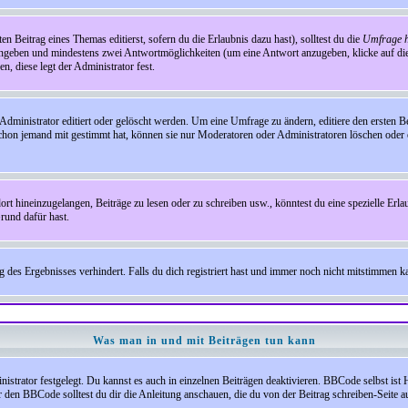
en Beitrag eines Themas editierst, sofern du die Erlaubnis dazu hast), solltest du die
Umfrage h
e angeben und mindestens zwei Antwortmöglichkeiten (um eine Antwort anzugeben, klicke auf d
, diese legt der Administrator fest.
inistrator editiert oder gelöscht werden. Um eine Umfrage zu ändern, editiere den ersten 
chon jemand mit gestimmt hat, können sie nur Moderatoren oder Administratoren löschen oder e
hineinzugelangen, Beiträge zu lesen oder zu schreiben usw., könntest du eine spezielle Erl
rund dafür hast.
es Ergebnisses verhindert. Falls du dich registriert hast und immer noch nicht mitstimmen kan
Was man in und mit Beiträgen tun kann
rator festgelegt. Du kannst es auch in einzelnen Beiträgen deaktivieren. BBCode selbst ist 
den BBCode solltest du dir die Anleitung anschauen, die du von der Beitrag schreiben-Seite au