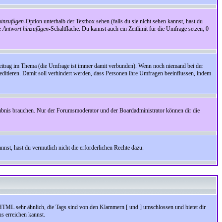
inzufügen
-Option unterhalb der Textbox sehen (falls du sie nicht sehen kannst, hast du
ie
Antwort hinzufügen
-Schaltfläche. Du kannst auch ein Zeitlimit für die Umfrage setzen, 0
Beitrag im Thema (die Umfrage ist immer damit verbunden). Wenn noch niemand bei der
ditieren. Damit soll verhindert werden, dass Personen ihre Umfragen beeinflussen, indem
aubnis brauchen. Nur der Forumsmoderator und der Boardadministrator können dir die
nst, hast du vermutlich nicht die erforderlichen Rechte dazu.
HTML sehr ähnlich, die Tags sind von den Klammern [ und ] umschlossen und bietet dir
s erreichen kannst.