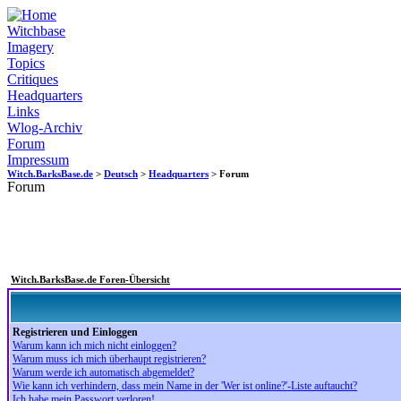
Witchbase
Imagery
Topics
Critiques
Headquarters
Links
Wlog-Archiv
Forum
Impressum
Witch.BarksBase.de
>
Deutsch
>
Headquarters
> Forum
Forum
Witch.BarksBase.de Foren-Übersicht
Registrieren und Einloggen
Warum kann ich mich nicht einloggen?
Warum muss ich mich überhaupt registrieren?
Warum werde ich automatisch abgemeldet?
Wie kann ich verhindern, dass mein Name in der 'Wer ist online?'-Liste auftaucht?
Ich habe mein Passwort verloren!