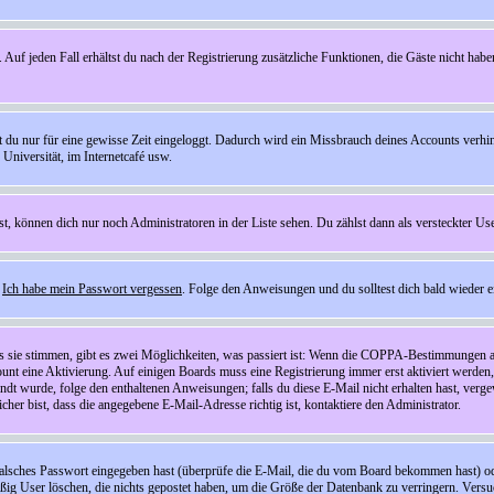
 Auf jeden Fall erhältst du nach der Registrierung zusätzliche Funktionen, die Gäste nicht habe
st du nur für eine gewisse Zeit eingeloggt. Dadurch wird ein Missbrauch deines Accounts verhi
Universität, im Internetcafé usw.
st, können dich nur noch Administratoren in der Liste sehen. Du zählst dann als versteckter Use
f
Ich habe mein Passwort vergessen
. Folge den Anweisungen und du solltest dich bald wieder 
ls sie stimmen, gibt es zwei Möglichkeiten, was passiert ist: Wenn die COPPA-Bestimmungen a
count eine Aktivierung. Auf einigen Boards muss eine Registrierung immer erst aktiviert werden
esandt wurde, folge den enthaltenen Anweisungen; falls du diese E-Mail nicht erhalten hast, ve
er bist, dass die angegebene E-Mail-Adresse richtig ist, kontaktiere den Administrator.
lsches Passwort eingegeben hast (überprüfe die E-Mail, die du vom Board bekommen hast) oder d
äßig User löschen, die nichts gepostet haben, um die Größe der Datenbank zu verringern. Versuc