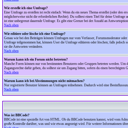
Wie erstelle ich eine Umfrage?
Eine Umfrage zu erstellen ist recht einfach: Wenn du ein neues Thema erstellst (oder den erst
möglicherweise nicht die erforderlichen Rechte). Du solltest einen Titel für deine Umfrag
ist eine unbegrenzt dauernde Umfrage. Es gibt eine Grenze bei der Anzahl an Antwortoptionen
Nach oben
Wie editiere oder lösche ich eine Umfrage?
Genau wie bei den Beiträgen können Umfragen nur vom Verfasser, Forumsmoderator oder Adm
Umfrage teilgenommen hat, können User die Umfrage editieren oder löschen; falls jedoch s
sie die Antworten verändern.
Nach oben
Warum kann ich ein Forum nicht betreten?
Manche Foren können nur von bestimmten Benutzern oder Gruppen betreten werden. Um dort 
Zugangsrechte dafür geben, du solltest sie um Zugang bitten, sofern du einen berechtigten G
Nach oben
Warum kann ich bei Abstimmungen nicht mitmachen?
Nur registrierte Benutzer können an Umfragen teilnehmen. Dadurch wird eine Beeinflussung d
Nach oben
Was ist BBCode?
BBCode ist eine spezielle Art von HTML. Ob du BBCode benutzen kannst, wird vom Administ
große Kontrolle darüber, was und wie etwas angezeigt wird. Für weitere Informationen über 