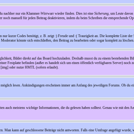
t du nachher nur ein Klammer-Wirrwarr wieder finden. Dies ist eine
Sicherung
, um Leute davon
 noch manuell für jeden Beitrag deaktivieren, indem du beim Schreiben die entsprechende Opti
ur kurze Codes benötigt, z. B. zeigt :) Freude und :( Traurigkeit an. Die komplette Liste der 
in Moderator könnte sich entschließen, den Beitrag zu bearbeiten oder sogar komplett zu löschen
glichkeit, Bilder direkt auf das Board hochzuladen. Deshalb musst du zu einem bestehenden Bild
einer Festplatte befinden (außer es handelt sich um einen öffentlich verfügbaren Server) noch 
[img] oder nutze HMTL (sofern erlaubt).
wie möglich lesen. Ankündigungen erscheinen immer am Anfang des jeweiligen Forums. Ob du e
en auch meistens wichtige Informationen, die du gelesen haben solltest. Genau wie mit den A
Man kann auf geschlossene Beiträge nicht antworten. Falls eine Umfrage angefügt wurde, wi