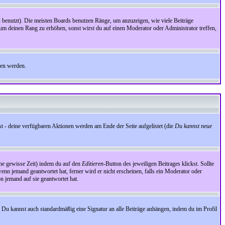
benutzt). Die meisten Boards benutzen Ränge, um anzuzeigen, wie viele Beiträge
um deinen Rang zu erhöhen, sonst wirst du auf einen Moderator oder Administrator treffen,
den werden.
st - deine verfügbaren Aktionen werden am Ende der Seite aufgelistet (die
Du kannst neue
eine gewisse Zeit) indem du auf den
Editieren
-Button des jeweiligen Beitrages klickst. Sollte
wenn jemand geantwortet hat, ferner wird er nicht erscheinen, falls ein Moderator oder
on jemand auf sie geantwortet hat.
 Du kannst auch standardmäßig eine Signatur an alle Beiträge anhängen, indem du im Profil