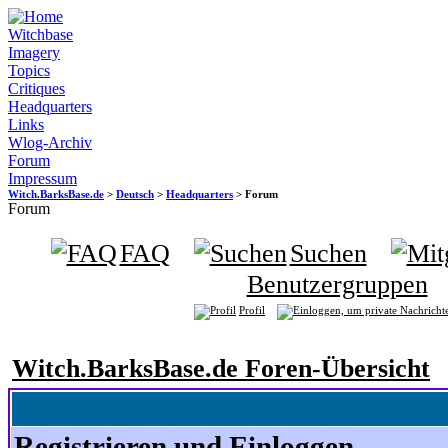
Witchbase
Imagery
Topics
Critiques
Headquarters
Links
Wlog-Archiv
Forum
Impressum
Witch.BarksBase.de
>
Deutsch
>
Headquarters
> Forum
Forum
FAQ
Suchen
Benutzergruppen
Profil
Witch.BarksBase.de Foren-Übersicht
Registrieren und Einloggen