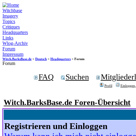
Witchbase
Imagery
Topics
Critiques
Headquarters
Links
Wlog-Archiv
Forum
Impressum
Witch.BarksBase.de
>
Deutsch
>
Headquarters
> Forum
Forum
FAQ
Suchen
Mitgliederl
Profil
Einloggen,
Witch.BarksBase.de Foren-Übersicht
Registrieren und Einloggen