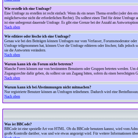
Wie erstelle ich eine Umfrage?
Eine Umfrage zu erstellen ist recht einfach: Wenn du ein neues Thema erstellst (oder den erst
möglicherweise nicht die erforderlichen Rechte). Du solltest einen Titel für deine Umfrag
ist eine unbegrenzt dauernde Umfrage. Es gibt eine Grenze bei der Anzahl an Antwortoptionen
Nach oben
Wie editiere oder lösche ich eine Umfrage?
Genau wie bei den Beiträgen können Umfragen nur vom Verfasser, Forumsmoderator oder Adm
Umfrage teilgenommen hat, können User die Umfrage editieren oder löschen; falls jedoch s
sie die Antworten verändern.
Nach oben
Warum kann ich ein Forum nicht betreten?
Manche Foren können nur von bestimmten Benutzern oder Gruppen betreten werden. Um dort 
Zugangsrechte dafür geben, du solltest sie um Zugang bitten, sofern du einen berechtigten G
Nach oben
Warum kann ich bei Abstimmungen nicht mitmachen?
Nur registrierte Benutzer können an Umfragen teilnehmen. Dadurch wird eine Beeinflussung d
Nach oben
Was ist BBCode?
BBCode ist eine spezielle Art von HTML. Ob du BBCode benutzen kannst, wird vom Administ
große Kontrolle darüber, was und wie etwas angezeigt wird. Für weitere Informationen über 