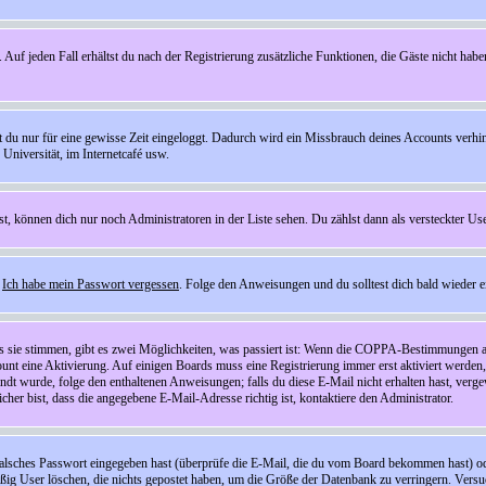
 Auf jeden Fall erhältst du nach der Registrierung zusätzliche Funktionen, die Gäste nicht habe
st du nur für eine gewisse Zeit eingeloggt. Dadurch wird ein Missbrauch deines Accounts verhi
Universität, im Internetcafé usw.
st, können dich nur noch Administratoren in der Liste sehen. Du zählst dann als versteckter Use
f
Ich habe mein Passwort vergessen
. Folge den Anweisungen und du solltest dich bald wieder 
ls sie stimmen, gibt es zwei Möglichkeiten, was passiert ist: Wenn die COPPA-Bestimmungen a
count eine Aktivierung. Auf einigen Boards muss eine Registrierung immer erst aktiviert werden
esandt wurde, folge den enthaltenen Anweisungen; falls du diese E-Mail nicht erhalten hast, ve
er bist, dass die angegebene E-Mail-Adresse richtig ist, kontaktiere den Administrator.
lsches Passwort eingegeben hast (überprüfe die E-Mail, die du vom Board bekommen hast) oder d
äßig User löschen, die nichts gepostet haben, um die Größe der Datenbank zu verringern. Versuc