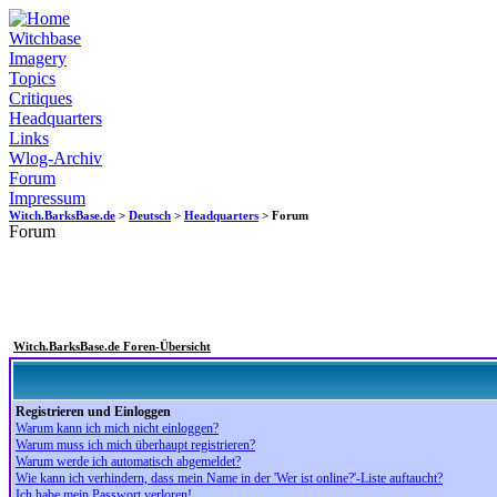
Witchbase
Imagery
Topics
Critiques
Headquarters
Links
Wlog-Archiv
Forum
Impressum
Witch.BarksBase.de
>
Deutsch
>
Headquarters
> Forum
Forum
Witch.BarksBase.de Foren-Übersicht
Registrieren und Einloggen
Warum kann ich mich nicht einloggen?
Warum muss ich mich überhaupt registrieren?
Warum werde ich automatisch abgemeldet?
Wie kann ich verhindern, dass mein Name in der 'Wer ist online?'-Liste auftaucht?
Ich habe mein Passwort verloren!