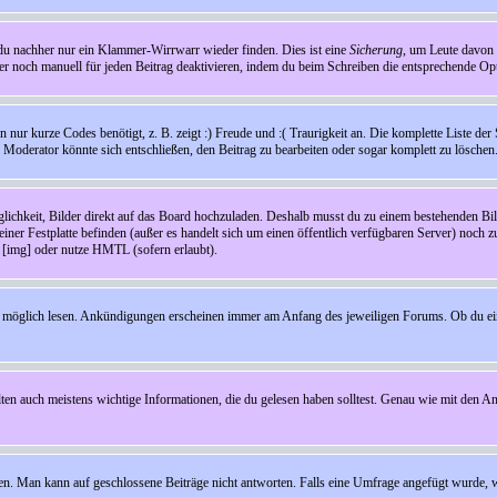
t du nachher nur ein Klammer-Wirrwarr wieder finden. Dies ist eine
Sicherung
, um Leute davon
 noch manuell für jeden Beitrag deaktivieren, indem du beim Schreiben die entsprechende Opti
ur kurze Codes benötigt, z. B. zeigt :) Freude und :( Traurigkeit an. Die komplette Liste der 
in Moderator könnte sich entschließen, den Beitrag zu bearbeiten oder sogar komplett zu löschen
glichkeit, Bilder direkt auf das Board hochzuladen. Deshalb musst du zu einem bestehenden Bild
einer Festplatte befinden (außer es handelt sich um einen öffentlich verfügbaren Server) noch 
[img] oder nutze HMTL (sofern erlaubt).
wie möglich lesen. Ankündigungen erscheinen immer am Anfang des jeweiligen Forums. Ob du e
en auch meistens wichtige Informationen, die du gelesen haben solltest. Genau wie mit den A
Man kann auf geschlossene Beiträge nicht antworten. Falls eine Umfrage angefügt wurde, wi