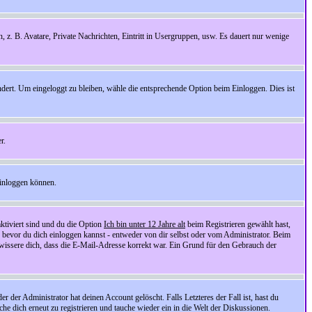
n, z. B. Avatare, Private Nachrichten, Eintritt in Usergruppen, usw. Es dauert nur wenige
ndert. Um eingeloggt zu bleiben, wähle die entsprechende Option beim Einloggen. Dies ist
r.
einloggen können.
ktiviert sind und du die Option
Ich bin unter 12 Jahre alt
beim Registrieren gewählt hast,
, bevor du dich einloggen kannst - entweder von dir selbst oder vom Administrator. Beim
rgewissere dich, dass die E-Mail-Adresse korrekt war. Ein Grund für den Gebrauch der
er Administrator hat deinen Account gelöscht. Falls Letzteres der Fall ist, hast du
he dich erneut zu registrieren und tauche wieder ein in die Welt der Diskussionen.