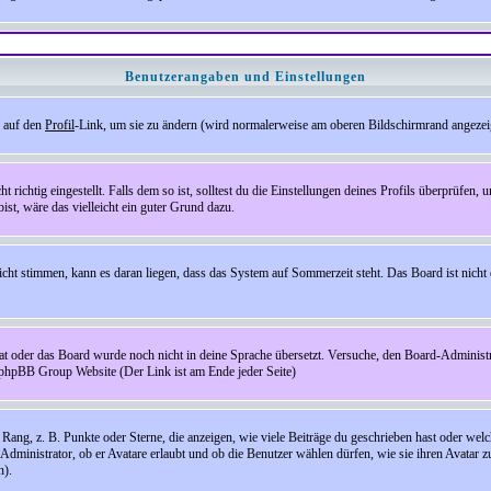
Benutzerangaben und Einstellungen
e auf den
Profil
-Link, um sie zu ändern (wird normalerweise am oberen Bildschirmrand angezeig
ichtig eingestellt. Falls dem so ist, solltest du die Einstellungen deines Profils überprüfen, um
bist, wäre das vielleicht ein guter Grund dazu.
 nicht stimmen, kann es daran liegen, dass das System auf Sommerzeit steht. Das Board ist ni
hat oder das Board wurde noch nicht in deine Sprache übersetzt. Versuche, den Board-Administrato
r phpBB Group Website (Der Link ist am Ende jeder Seite)
ng, z. B. Punkte oder Sterne, die anzeigen, wie viele Beiträge du geschrieben hast oder welch
Administrator, ob er Avatare erlaubt und ob die Benutzer wählen dürfen, wie sie ihren Avatar 
n).