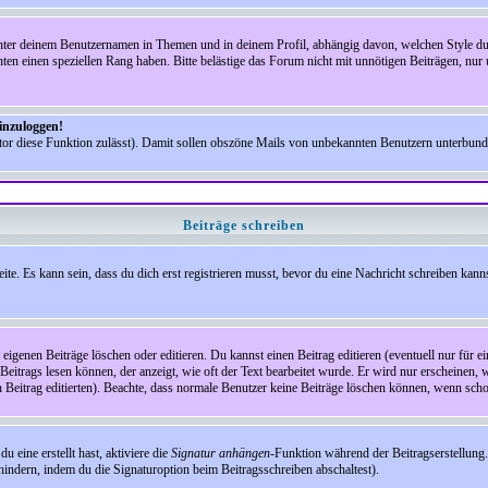
nter deinem Benutzernamen in Themen und in deinem Profil, abhängig davon, welchen Style du 
n einen speziellen Rang haben. Bitte belästige das Forum nicht mit unnötigen Beiträgen, nur 
einzuloggen!
ator diese Funktion zulässt). Damit sollen obszöne Mails von unbekannten Benutzern unterbun
Beiträge schreiben
te. Es kann sein, dass du dich erst registrieren musst, bevor du eine Nachricht schreiben kann
eigenen Beiträge löschen oder editieren. Du kannst einen Beitrag editieren (eventuell nur für 
Beitrags lesen können, der anzeigt, wie oft der Text bearbeitet wurde. Er wird nur erscheinen, 
den Beitrag editierten). Beachte, dass normale Benutzer keine Beiträge löschen können, wenn sch
 eine erstellt hast, aktiviere die
Signatur anhängen
-Funktion während der Beitragserstellung.
indern, indem du die Signaturoption beim Beitragsschreiben abschaltest).