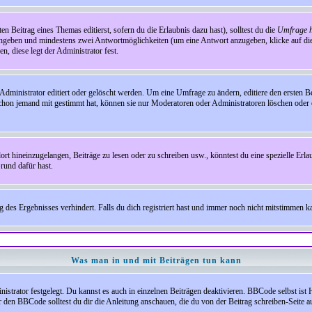
en Beitrag eines Themas editierst, sofern du die Erlaubnis dazu hast), solltest du die
Umfrage h
e angeben und mindestens zwei Antwortmöglichkeiten (um eine Antwort anzugeben, klicke auf d
, diese legt der Administrator fest.
inistrator editiert oder gelöscht werden. Um eine Umfrage zu ändern, editiere den ersten 
chon jemand mit gestimmt hat, können sie nur Moderatoren oder Administratoren löschen oder e
hineinzugelangen, Beiträge zu lesen oder zu schreiben usw., könntest du eine spezielle Erl
rund dafür hast.
es Ergebnisses verhindert. Falls du dich registriert hast und immer noch nicht mitstimmen kan
Was man in und mit Beiträgen tun kann
rator festgelegt. Du kannst es auch in einzelnen Beiträgen deaktivieren. BBCode selbst ist 
den BBCode solltest du dir die Anleitung anschauen, die du von der Beitrag schreiben-Seite au