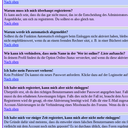
Nach oben
Warum muss ich mich überhaupt registrieren?
Es kann auch sein, dass du das gar nicht musst, das ist die Entscheidung des Administrators.
Augenblicke, um sich zu registrieren. Du solltest es also gleich tun.
Nach oben
Warum werde ich automatisch abgemeldet?
Solltest du die Funktion
Automatisch einloggen
beim Einloggen nicht aktiviert haben, bleib
nicht empfehlenswert, wenn du an einem fremden Rechner sitzt, z. B. in einer Bücherei oder 
Nach oben
Wie kann ich verhindern, dass mein Name in der 'Wer ist online?'-Liste auftaucht?
In deinem Profil findest du die Option
Online-Status verstecken
, und wenn du diese aktivier
Nach oben
Ich habe mein Passwort verloren!
Kein Problem! Du kannst ein neues Passwort anfordern. Klicke dazu auf der Loginseite au
Nach oben
Ich habe mich registriert, kann mich aber nicht einloggen!
Überprüfe erst, ob du den richtigen Benutzernamen und/oder Passwort angegeben hast. Fal
musst du den erhaltenen Anweisungen folgen. Falls dies nicht der Fall ist, braucht dein Ac
Registrieren wird dir gesagt, ob eine Aktivierung benötigt wird. Falls dir eine E-Mail zug
Account-Aktivierungen ist die Verhinderung eines Missbrauchs des Forums. Wenn du dir sich
Nach oben
Ich habe mich vor einiger Zeit registriert, kann mich aber nicht mehr einloggen!
Die Gründe dafür sind meistens, dass du entweder einen falschen Benutzernamen oder ein fa
vielleicht mit dem Account noch nichts gepostet? Es ist durchaus üblich, dass Foren regelm