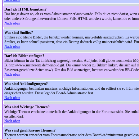
Nach oben
Darf ich HTML benutzen?
Das hängt davon ab, ob es vom Administrator erlaubt wurde. Falls du es nicht darfst, wirs
oder andere Störungen hervorrufen können. Falls HTML aktiviert wurde, kannst du es immer
Nach oben
Was sind Smilies?
Smilies sind kleine Bilder, die benutzt werden können, um Gefühle auszudrücken. Es werden n
Smilies, es kann schnell passieren, dass ein Beitrag dadurch völlig unübersichtlich wird. E
Nach oben
Darf ich Bilder einfügen?
Bilder können in der Tat im Beitrag angezeigt werden. Auf jeden Fall gibt es noch keine Mö
B. http://www.meineseite.de/meinbild.gif. Du kannst weder zu Bildern linken, die sich auf d
Passwort-geschützte Seiten usw). Um das Bild anzuzeigen, benutze entweder den BB-Code 
Nach oben
Was sind Ankündigungen?
Ankündigungen beinhalten meistens wichtige Informationen, und du solltest sie so früh 
eingerichtet wurden. Diese legt der Board-Administrator fest.
Nach oben
Was sind Wichtige Themen?
Wichtige Themen erscheinen unterhalb der Ankündigungen in der Forumsansicht. Sie enthalt
erstellen darf.
Nach oben
Was sind geschlossene Themen?
Themen werden entweder vom Forumsmoderator oder dem Board-Administrator geschlossen. 