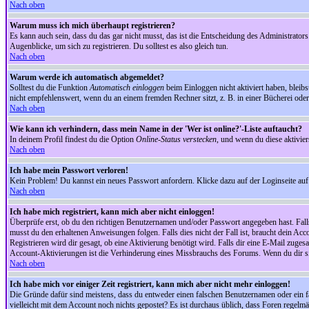
Nach oben
Warum muss ich mich überhaupt registrieren?
Es kann auch sein, dass du das gar nicht musst, das ist die Entscheidung des Administrators.
Augenblicke, um sich zu registrieren. Du solltest es also gleich tun.
Nach oben
Warum werde ich automatisch abgemeldet?
Solltest du die Funktion
Automatisch einloggen
beim Einloggen nicht aktiviert haben, bleib
nicht empfehlenswert, wenn du an einem fremden Rechner sitzt, z. B. in einer Bücherei oder 
Nach oben
Wie kann ich verhindern, dass mein Name in der 'Wer ist online?'-Liste auftaucht?
In deinem Profil findest du die Option
Online-Status verstecken
, und wenn du diese aktivier
Nach oben
Ich habe mein Passwort verloren!
Kein Problem! Du kannst ein neues Passwort anfordern. Klicke dazu auf der Loginseite au
Nach oben
Ich habe mich registriert, kann mich aber nicht einloggen!
Überprüfe erst, ob du den richtigen Benutzernamen und/oder Passwort angegeben hast. Fal
musst du den erhaltenen Anweisungen folgen. Falls dies nicht der Fall ist, braucht dein Ac
Registrieren wird dir gesagt, ob eine Aktivierung benötigt wird. Falls dir eine E-Mail zug
Account-Aktivierungen ist die Verhinderung eines Missbrauchs des Forums. Wenn du dir sich
Nach oben
Ich habe mich vor einiger Zeit registriert, kann mich aber nicht mehr einloggen!
Die Gründe dafür sind meistens, dass du entweder einen falschen Benutzernamen oder ein fa
vielleicht mit dem Account noch nichts gepostet? Es ist durchaus üblich, dass Foren regelm