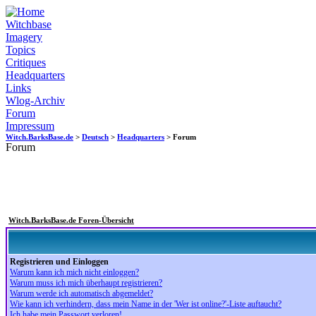
Witchbase
Imagery
Topics
Critiques
Headquarters
Links
Wlog-Archiv
Forum
Impressum
Witch.BarksBase.de
>
Deutsch
>
Headquarters
> Forum
Forum
Witch.BarksBase.de Foren-Übersicht
Registrieren und Einloggen
Warum kann ich mich nicht einloggen?
Warum muss ich mich überhaupt registrieren?
Warum werde ich automatisch abgemeldet?
Wie kann ich verhindern, dass mein Name in der 'Wer ist online?'-Liste auftaucht?
Ich habe mein Passwort verloren!