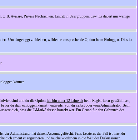
n, z. B. Avatare, Private Nachrichten, Eintritt in Usergruppen, usw. Es dauert nur wenige
ndert. Um eingeloggt zu bleiben, wähle die entsprechende Option beim Einloggen. Dies ist
r.
einloggen können.
ktiviert sind und du die Option
Ich bin unter 12 Jahre alt
beim Registrieren gewählt hast,
, bevor du dich einloggen kannst - entweder von dir selbst oder vom Administrator. Beim
rgewissere dich, dass die E-Mail-Adresse korrekt war. Ein Grund für den Gebrauch der
er Administrator hat deinen Account gelöscht. Falls Letzteres der Fall ist, hast du
he dich erneut zu registrieren und tauche wieder ein in die Welt der Diskussionen.