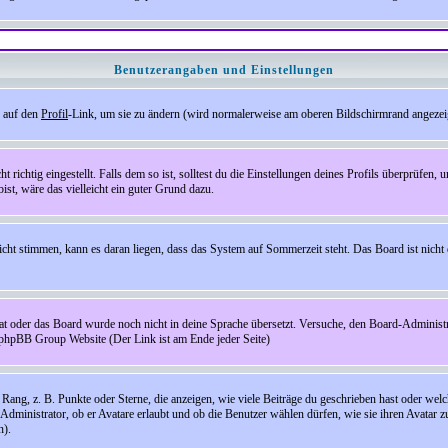
Benutzerangaben und Einstellungen
e auf den
Profil
-Link, um sie zu ändern (wird normalerweise am oberen Bildschirmrand angezeig
ichtig eingestellt. Falls dem so ist, solltest du die Einstellungen deines Profils überprüfen, um
bist, wäre das vielleicht ein guter Grund dazu.
 nicht stimmen, kann es daran liegen, dass das System auf Sommerzeit steht. Das Board ist ni
hat oder das Board wurde noch nicht in deine Sprache übersetzt. Versuche, den Board-Administrato
r phpBB Group Website (Der Link ist am Ende jeder Seite)
ng, z. B. Punkte oder Sterne, die anzeigen, wie viele Beiträge du geschrieben hast oder welch
Administrator, ob er Avatare erlaubt und ob die Benutzer wählen dürfen, wie sie ihren Avatar 
n).