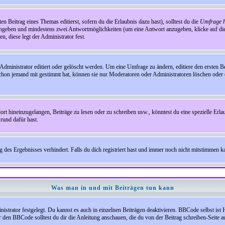
en Beitrag eines Themas editierst, sofern du die Erlaubnis dazu hast), solltest du die
Umfrage h
e angeben und mindestens zwei Antwortmöglichkeiten (um eine Antwort anzugeben, klicke auf d
, diese legt der Administrator fest.
inistrator editiert oder gelöscht werden. Um eine Umfrage zu ändern, editiere den ersten 
chon jemand mit gestimmt hat, können sie nur Moderatoren oder Administratoren löschen oder e
hineinzugelangen, Beiträge zu lesen oder zu schreiben usw., könntest du eine spezielle Erl
rund dafür hast.
es Ergebnisses verhindert. Falls du dich registriert hast und immer noch nicht mitstimmen kan
Was man in und mit Beiträgen tun kann
rator festgelegt. Du kannst es auch in einzelnen Beiträgen deaktivieren. BBCode selbst ist 
den BBCode solltest du dir die Anleitung anschauen, die du von der Beitrag schreiben-Seite au