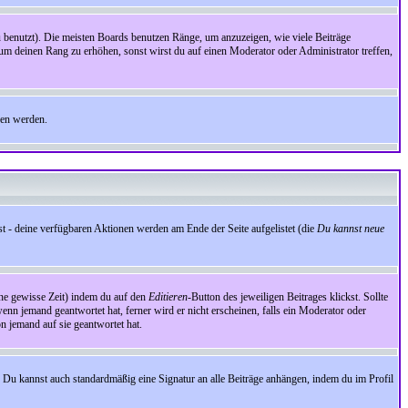
benutzt). Die meisten Boards benutzen Ränge, um anzuzeigen, wie viele Beiträge
um deinen Rang zu erhöhen, sonst wirst du auf einen Moderator oder Administrator treffen,
den werden.
st - deine verfügbaren Aktionen werden am Ende der Seite aufgelistet (die
Du kannst neue
eine gewisse Zeit) indem du auf den
Editieren
-Button des jeweiligen Beitrages klickst. Sollte
wenn jemand geantwortet hat, ferner wird er nicht erscheinen, falls ein Moderator oder
on jemand auf sie geantwortet hat.
 Du kannst auch standardmäßig eine Signatur an alle Beiträge anhängen, indem du im Profil