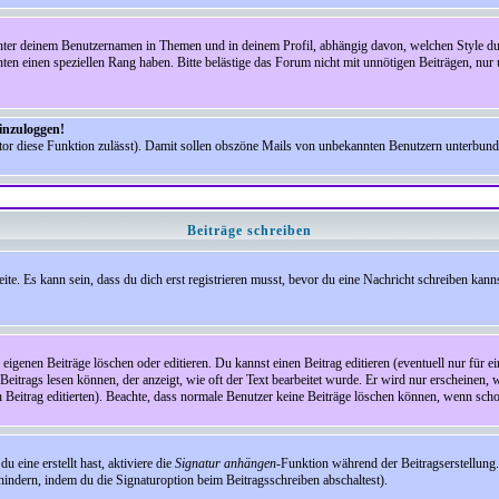
nter deinem Benutzernamen in Themen und in deinem Profil, abhängig davon, welchen Style du 
n einen speziellen Rang haben. Bitte belästige das Forum nicht mit unnötigen Beiträgen, nur 
einzuloggen!
ator diese Funktion zulässt). Damit sollen obszöne Mails von unbekannten Benutzern unterbun
Beiträge schreiben
te. Es kann sein, dass du dich erst registrieren musst, bevor du eine Nachricht schreiben kann
eigenen Beiträge löschen oder editieren. Du kannst einen Beitrag editieren (eventuell nur für 
Beitrags lesen können, der anzeigt, wie oft der Text bearbeitet wurde. Er wird nur erscheinen, 
den Beitrag editierten). Beachte, dass normale Benutzer keine Beiträge löschen können, wenn sch
 eine erstellt hast, aktiviere die
Signatur anhängen
-Funktion während der Beitragserstellung.
indern, indem du die Signaturoption beim Beitragsschreiben abschaltest).