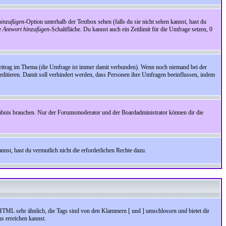
inzufügen
-Option unterhalb der Textbox sehen (falls du sie nicht sehen kannst, hast du
ie
Antwort hinzufügen
-Schaltfläche. Du kannst auch ein Zeitlimit für die Umfrage setzen, 0
Beitrag im Thema (die Umfrage ist immer damit verbunden). Wenn noch niemand bei der
ditieren. Damit soll verhindert werden, dass Personen ihre Umfragen beeinflussen, indem
aubnis brauchen. Nur der Forumsmoderator und der Boardadministrator können dir die
nst, hast du vermutlich nicht die erforderlichen Rechte dazu.
HTML sehr ähnlich, die Tags sind von den Klammern [ und ] umschlossen und bietet dir
s erreichen kannst.