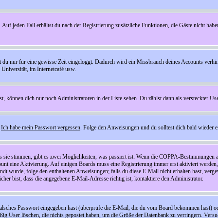
 Auf jeden Fall erhältst du nach der Registrierung zusätzliche Funktionen, die Gäste nicht habe
st du nur für eine gewisse Zeit eingeloggt. Dadurch wird ein Missbrauch deines Accounts verhi
Universität, im Internetcafé usw.
st, können dich nur noch Administratoren in der Liste sehen. Du zählst dann als versteckter Use
f
Ich habe mein Passwort vergessen
. Folge den Anweisungen und du solltest dich bald wieder 
ls sie stimmen, gibt es zwei Möglichkeiten, was passiert ist: Wenn die COPPA-Bestimmungen a
count eine Aktivierung. Auf einigen Boards muss eine Registrierung immer erst aktiviert werden
esandt wurde, folge den enthaltenen Anweisungen; falls du diese E-Mail nicht erhalten hast, ve
er bist, dass die angegebene E-Mail-Adresse richtig ist, kontaktiere den Administrator.
lsches Passwort eingegeben hast (überprüfe die E-Mail, die du vom Board bekommen hast) oder d
äßig User löschen, die nichts gepostet haben, um die Größe der Datenbank zu verringern. Versuc