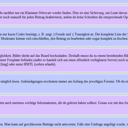
t du nachher nur ein Klammer-Wirrwarr wieder finden. Dies ist eine
Sicherung
, um Leute davon
 noch manuell für jeden Beitrag deaktivieren, indem du beim Schreiben die entsprechende Opti
ur kurze Codes benötigt, z. B. zeigt :) Freude und :( Traurigkeit an. Die komplette Liste der 
in Moderator könnte sich entschließen, den Beitrag zu bearbeiten oder sogar komplett zu löschen
glichkeit, Bilder direkt auf das Board hochzuladen. Deshalb musst du zu einem bestehenden Bild
einer Festplatte befinden (außer es handelt sich um einen öffentlich verfügbaren Server) noch 
[img] oder nutze HMTL (sofern erlaubt).
wie möglich lesen. Ankündigungen erscheinen immer am Anfang des jeweiligen Forums. Ob du e
en auch meistens wichtige Informationen, die du gelesen haben solltest. Genau wie mit den A
Man kann auf geschlossene Beiträge nicht antworten. Falls eine Umfrage angefügt wurde, wi