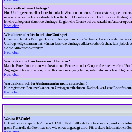
Wie erstelle ich eine Umfrage?
Eine Umfrage zu erstellen ist recht einfach: Wenn du ein neues Thema erstellst (oder den erst
möglicherweise nicht die erforderlichen Rechte). Du solltest einen Titel für deine Umfrag
ist eine unbegrenzt dauernde Umfrage. Es gibt eine Grenze bei der Anzahl an Antwortoptionen
Nach oben
Wie editiere oder lösche ich eine Umfrage?
Genau wie bei den Beiträgen können Umfragen nur vom Verfasser, Forumsmoderator oder Adm
Umfrage teilgenommen hat, können User die Umfrage editieren oder löschen; falls jedoch s
sie die Antworten verändern.
Nach oben
Warum kann ich ein Forum nicht betreten?
Manche Foren können nur von bestimmten Benutzern oder Gruppen betreten werden. Um dort 
Zugangsrechte dafür geben, du solltest sie um Zugang bitten, sofern du einen berechtigten G
Nach oben
Warum kann ich bei Abstimmungen nicht mitmachen?
Nur registrierte Benutzer können an Umfragen teilnehmen. Dadurch wird eine Beeinflussung d
Nach oben
Was ist BBCode?
BBCode ist eine spezielle Art von HTML. Ob du BBCode benutzen kannst, wird vom Administ
große Kontrolle darüber, was und wie etwas angezeigt wird. Für weitere Informationen über 