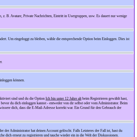
n, z. B. Avatare, Private Nachrichten, Eintritt in Usergruppen, usw. Es dauert nur wenige
ndert. Um eingeloggt zu bleiben, wähle die entsprechende Option beim Einloggen. Dies ist
r.
einloggen können.
ktiviert sind und du die Option
Ich bin unter 12 Jahre alt
beim Registrieren gewählt hast,
, bevor du dich einloggen kannst - entweder von dir selbst oder vom Administrator. Beim
rgewissere dich, dass die E-Mail-Adresse korrekt war. Ein Grund für den Gebrauch der
er Administrator hat deinen Account gelöscht. Falls Letzteres der Fall ist, hast du
he dich erneut zu registrieren und tauche wieder ein in die Welt der Diskussionen.