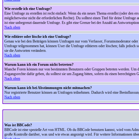
Wie erstelle ich eine Umfrage?
Eine Umfrage zu erstellen ist recht einfach: Wenn du ein neues Thema erstellst (oder den erst
möglicherweise nicht die erforderlichen Rechte). Du solltest einen Titel für deine Umfrag
ist eine unbegrenzt dauernde Umfrage. Es gibt eine Grenze bei der Anzahl an Antwortoptionen
Nach oben
Wie editiere oder lösche ich eine Umfrage?
Genau wie bei den Beiträgen können Umfragen nur vom Verfasser, Forumsmoderator oder Adm
Umfrage teilgenommen hat, können User die Umfrage editieren oder löschen; falls jedoch s
sie die Antworten verändern.
Nach oben
Warum kann ich ein Forum nicht betreten?
Manche Foren können nur von bestimmten Benutzern oder Gruppen betreten werden. Um dort 
Zugangsrechte dafür geben, du solltest sie um Zugang bitten, sofern du einen berechtigten G
Nach oben
Warum kann ich bei Abstimmungen nicht mitmachen?
Nur registrierte Benutzer können an Umfragen teilnehmen. Dadurch wird eine Beeinflussung d
Nach oben
Was ist BBCode?
BBCode ist eine spezielle Art von HTML. Ob du BBCode benutzen kannst, wird vom Administ
große Kontrolle darüber, was und wie etwas angezeigt wird. Für weitere Informationen über 