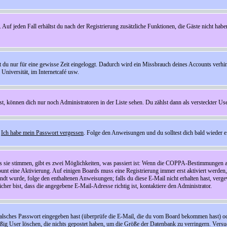
 Auf jeden Fall erhältst du nach der Registrierung zusätzliche Funktionen, die Gäste nicht habe
st du nur für eine gewisse Zeit eingeloggt. Dadurch wird ein Missbrauch deines Accounts verhi
Universität, im Internetcafé usw.
st, können dich nur noch Administratoren in der Liste sehen. Du zählst dann als versteckter Use
f
Ich habe mein Passwort vergessen
. Folge den Anweisungen und du solltest dich bald wieder 
ls sie stimmen, gibt es zwei Möglichkeiten, was passiert ist: Wenn die COPPA-Bestimmungen a
count eine Aktivierung. Auf einigen Boards muss eine Registrierung immer erst aktiviert werden
esandt wurde, folge den enthaltenen Anweisungen; falls du diese E-Mail nicht erhalten hast, ve
er bist, dass die angegebene E-Mail-Adresse richtig ist, kontaktiere den Administrator.
lsches Passwort eingegeben hast (überprüfe die E-Mail, die du vom Board bekommen hast) oder d
äßig User löschen, die nichts gepostet haben, um die Größe der Datenbank zu verringern. Versuc