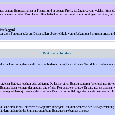
nter deinem Benutzernamen in Themen und in deinem Profil, abhängig davon, welchen Style du 
n einen speziellen Rang haben. Bitte belästige das Forum nicht mit unnötigen Beiträgen, nur 
einzuloggen!
ator diese Funktion zulässt). Damit sollen obszöne Mails von unbekannten Benutzern unterbun
Beiträge schreiben
te. Es kann sein, dass du dich erst registrieren musst, bevor du eine Nachricht schreiben kann
eigenen Beiträge löschen oder editieren. Du kannst einen Beitrag editieren (eventuell nur für 
Beitrags lesen können, der anzeigt, wie oft der Text bearbeitet wurde. Er wird nur erscheinen, 
den Beitrag editierten). Beachte, dass normale Benutzer keine Beiträge löschen können, wenn sch
 eine erstellt hast, aktiviere die
Signatur anhängen
-Funktion während der Beitragserstellung.
indern, indem du die Signaturoption beim Beitragsschreiben abschaltest).