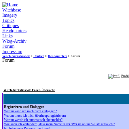
Witchbase
Imagery
Topics
Critiques
Headquarters
Links
Wlog-Archiv
Forum
Impressum
Witch.BarksBase.de
>
Deutsch
>
Headquarters
> Forum
Forum
Profil
Witch.BarksBase.de Foren-Übersicht
Registrieren und Einloggen
Warum kann ich mich nicht einloggen?
Warum muss ich mich überhaupt registrieren?
Warum werde ich automatisch abgemeldet?
Wie kann ich verhindern, dass mein Name in der 'Wer ist online?'-Liste auftaucht?
Ich habe mein Passwort verloren!