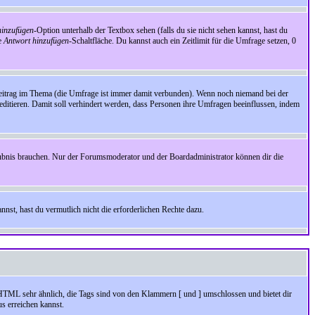
inzufügen
-Option unterhalb der Textbox sehen (falls du sie nicht sehen kannst, hast du
ie
Antwort hinzufügen
-Schaltfläche. Du kannst auch ein Zeitlimit für die Umfrage setzen, 0
Beitrag im Thema (die Umfrage ist immer damit verbunden). Wenn noch niemand bei der
ditieren. Damit soll verhindert werden, dass Personen ihre Umfragen beeinflussen, indem
aubnis brauchen. Nur der Forumsmoderator und der Boardadministrator können dir die
nst, hast du vermutlich nicht die erforderlichen Rechte dazu.
HTML sehr ähnlich, die Tags sind von den Klammern [ und ] umschlossen und bietet dir
s erreichen kannst.