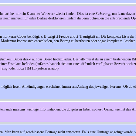
t du nachher nur ein Klammer-Wirrwarr wieder finden. Dies ist eine
Sicherung
, um Leute davon
 noch manuell für jeden Beitrag deaktivieren, indem du beim Schreiben die entsprechende Opti
ur kurze Codes benötigt, z. B. zeigt :) Freude und :( Traurigkeit an. Die komplette Liste der 
in Moderator könnte sich entschließen, den Beitrag zu bearbeiten oder sogar komplett zu löschen
glichkeit, Bilder direkt auf das Board hochzuladen. Deshalb musst du zu einem bestehenden Bild
einer Festplatte befinden (außer es handelt sich um einen öffentlich verfügbaren Server) noch 
[img] oder nutze HMTL (sofern erlaubt).
wie möglich lesen. Ankündigungen erscheinen immer am Anfang des jeweiligen Forums. Ob du e
en auch meistens wichtige Informationen, die du gelesen haben solltest. Genau wie mit den A
Man kann auf geschlossene Beiträge nicht antworten. Falls eine Umfrage angefügt wurde, wi