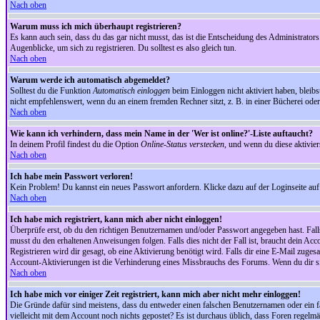
Nach oben
Warum muss ich mich überhaupt registrieren?
Es kann auch sein, dass du das gar nicht musst, das ist die Entscheidung des Administrators.
Augenblicke, um sich zu registrieren. Du solltest es also gleich tun.
Nach oben
Warum werde ich automatisch abgemeldet?
Solltest du die Funktion
Automatisch einloggen
beim Einloggen nicht aktiviert haben, bleib
nicht empfehlenswert, wenn du an einem fremden Rechner sitzt, z. B. in einer Bücherei oder 
Nach oben
Wie kann ich verhindern, dass mein Name in der 'Wer ist online?'-Liste auftaucht?
In deinem Profil findest du die Option
Online-Status verstecken
, und wenn du diese aktivier
Nach oben
Ich habe mein Passwort verloren!
Kein Problem! Du kannst ein neues Passwort anfordern. Klicke dazu auf der Loginseite au
Nach oben
Ich habe mich registriert, kann mich aber nicht einloggen!
Überprüfe erst, ob du den richtigen Benutzernamen und/oder Passwort angegeben hast. Fal
musst du den erhaltenen Anweisungen folgen. Falls dies nicht der Fall ist, braucht dein Ac
Registrieren wird dir gesagt, ob eine Aktivierung benötigt wird. Falls dir eine E-Mail zug
Account-Aktivierungen ist die Verhinderung eines Missbrauchs des Forums. Wenn du dir sich
Nach oben
Ich habe mich vor einiger Zeit registriert, kann mich aber nicht mehr einloggen!
Die Gründe dafür sind meistens, dass du entweder einen falschen Benutzernamen oder ein fa
vielleicht mit dem Account noch nichts gepostet? Es ist durchaus üblich, dass Foren regelm