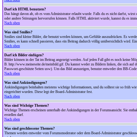
Nach oben
Darf ich HTML benutzen?
Das hängt davon ab, ob es vom Administrator erlaubt wurde. Falls du es nicht darfst, wirs
oder andere Störungen hervorrufen können. Falls HTML aktiviert wurde, kannst du es immer
Nach oben
Was sind Smilies?
Smilies sind kleine Bilder, die benutzt werden können, um Gefühle auszudrücken. Es werden n
Smilies, es kann schnell passieren, dass ein Beitrag dadurch völlig unübersichtlich wird. E
Nach oben
Darf ich Bilder einfügen?
Bilder können in der Tat im Beitrag angezeigt werden. Auf jeden Fall gibt es noch keine Mö
B. http://www.meineseite.de/meinbild.gif. Du kannst weder zu Bildern linken, die sich auf d
Passwort-geschützte Seiten usw). Um das Bild anzuzeigen, benutze entweder den BB-Code 
Nach oben
Was sind Ankündigungen?
Ankündigungen beinhalten meistens wichtige Informationen, und du solltest sie so früh 
eingerichtet wurden. Diese legt der Board-Administrator fest.
Nach oben
Was sind Wichtige Themen?
Wichtige Themen erscheinen unterhalb der Ankündigungen in der Forumsansicht. Sie enthalt
erstellen darf.
Nach oben
Was sind geschlossene Themen?
Themen werden entweder vom Forumsmoderator oder dem Board-Administrator geschlossen. 