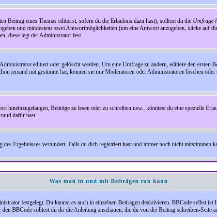
en Beitrag eines Themas editierst, sofern du die Erlaubnis dazu hast), solltest du die
Umfrage h
e angeben und mindestens zwei Antwortmöglichkeiten (um eine Antwort anzugeben, klicke auf d
, diese legt der Administrator fest.
inistrator editiert oder gelöscht werden. Um eine Umfrage zu ändern, editiere den ersten 
chon jemand mit gestimmt hat, können sie nur Moderatoren oder Administratoren löschen oder e
hineinzugelangen, Beiträge zu lesen oder zu schreiben usw., könntest du eine spezielle Erl
rund dafür hast.
es Ergebnisses verhindert. Falls du dich registriert hast und immer noch nicht mitstimmen kan
Was man in und mit Beiträgen tun kann
rator festgelegt. Du kannst es auch in einzelnen Beiträgen deaktivieren. BBCode selbst ist 
den BBCode solltest du dir die Anleitung anschauen, die du von der Beitrag schreiben-Seite au