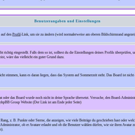
Benutzerangaben und Einstellungen
e auf den
Profil
-Link, um sie zu ändern (wird normalerweise am oberen Bildschirmrand angezeig
ichtig eingestellt. Falls dem so ist, solltest du die Einstellungen deines Profils überprüfen, um
bist, wäre das vielleicht ein guter Grund dazu.
 nicht stimmen, kann es daran liegen, dass das System auf Sommerzeit steht. Das Board ist ni
hat oder das Board wurde noch nicht in deine Sprache übersetzt. Versuche, den Board-Administrato
r phpBB Group Website (Der Link ist am Ende jeder Seite)
ng, z. B. Punkte oder Sterne, die anzeigen, wie viele Beiträge du geschrieben hast oder welch
Administrator, ob er Avatare erlaubt und ob die Benutzer wählen dürfen, wie sie ihren Avatar 
n).