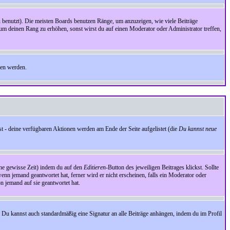
benutzt). Die meisten Boards benutzen Ränge, um anzuzeigen, wie viele Beiträge
um deinen Rang zu erhöhen, sonst wirst du auf einen Moderator oder Administrator treffen,
den werden.
st - deine verfügbaren Aktionen werden am Ende der Seite aufgelistet (die
Du kannst neue
eine gewisse Zeit) indem du auf den
Editieren
-Button des jeweiligen Beitrages klickst. Sollte
wenn jemand geantwortet hat, ferner wird er nicht erscheinen, falls ein Moderator oder
on jemand auf sie geantwortet hat.
 Du kannst auch standardmäßig eine Signatur an alle Beiträge anhängen, indem du im Profil