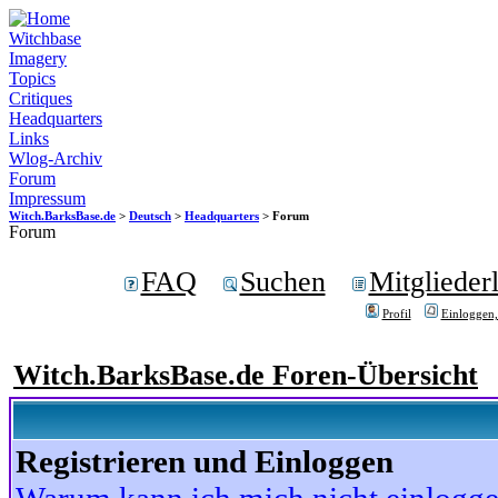
Witchbase
Imagery
Topics
Critiques
Headquarters
Links
Wlog-Archiv
Forum
Impressum
Witch.BarksBase.de
>
Deutsch
>
Headquarters
> Forum
Forum
FAQ
Suchen
Mitgliederl
Profil
Einloggen,
Witch.BarksBase.de Foren-Übersicht
Registrieren und Einloggen