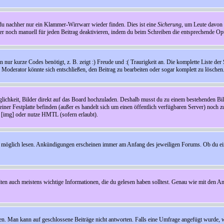
t du nachher nur ein Klammer-Wirrwarr wieder finden. Dies ist eine
Sicherung
, um Leute davon
 noch manuell für jeden Beitrag deaktivieren, indem du beim Schreiben die entsprechende Opti
ur kurze Codes benötigt, z. B. zeigt :) Freude und :( Traurigkeit an. Die komplette Liste der 
in Moderator könnte sich entschließen, den Beitrag zu bearbeiten oder sogar komplett zu löschen
glichkeit, Bilder direkt auf das Board hochzuladen. Deshalb musst du zu einem bestehenden Bild
einer Festplatte befinden (außer es handelt sich um einen öffentlich verfügbaren Server) noch 
[img] oder nutze HMTL (sofern erlaubt).
wie möglich lesen. Ankündigungen erscheinen immer am Anfang des jeweiligen Forums. Ob du e
en auch meistens wichtige Informationen, die du gelesen haben solltest. Genau wie mit den A
Man kann auf geschlossene Beiträge nicht antworten. Falls eine Umfrage angefügt wurde, wi