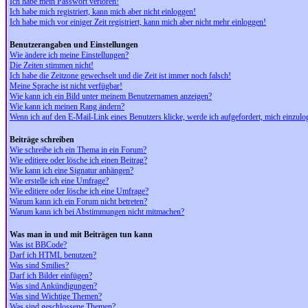
Ich habe mein Passwort verloren!
Ich habe mich registriert, kann mich aber nicht einloggen!
Ich habe mich vor einiger Zeit registriert, kann mich aber nicht mehr einloggen!
Benutzerangaben und Einstellungen
Wie ändere ich meine Einstellungen?
Die Zeiten stimmen nicht!
Ich habe die Zeitzone gewechselt und die Zeit ist immer noch falsch!
Meine Sprache ist nicht verfügbar!
Wie kann ich ein Bild unter meinem Benutzernamen anzeigen?
Wie kann ich meinen Rang ändern?
Wenn ich auf den E-Mail-Link eines Benutzers klicke, werde ich aufgefordert, mich einzulo
Beiträge schreiben
Wie schreibe ich ein Thema in ein Forum?
Wie editiere oder lösche ich einen Beitrag?
Wie kann ich eine Signatur anhängen?
Wie erstelle ich eine Umfrage?
Wie editiere oder lösche ich eine Umfrage?
Warum kann ich ein Forum nicht betreten?
Warum kann ich bei Abstimmungen nicht mitmachen?
Was man in und mit Beiträgen tun kann
Was ist BBCode?
Darf ich HTML benutzen?
Was sind Smilies?
Darf ich Bilder einfügen?
Was sind Ankündigungen?
Was sind Wichtige Themen?
Was sind geschlossene Themen?