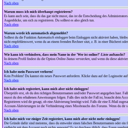
Nach oben
Warum muss ich mich überhaupt registrieren?
Es kann auch sein, dass du das gar nicht musst, das ist die Entscheidung des Administrators.
Augenblicke, um sich zu registrieren. Du solltest es also gleich tun.
Nach oben
Warum werde ich automatisch abgemeldet?
Solltest du die Funktion
Automatisch einloggen
beim Einloggen nicht aktiviert haben, bleib
nicht empfehlenswert, wenn du an einem fremden Rechner sitzt, z. B. in einer Bücherei oder 
Nach oben
Wie kann ich verhindern, dass mein Name in der 'Wer ist online?'-Liste auftaucht?
In deinem Profil findest du die Option
Online-Status verstecken
, und wenn du diese aktivier
Nach oben
Ich habe mein Passwort verloren!
Kein Problem! Du kannst ein neues Passwort anfordern. Klicke dazu auf der Loginseite au
Nach oben
Ich habe mich registriert, kann mich aber nicht einloggen!
Überprüfe erst, ob du den richtigen Benutzernamen und/oder Passwort angegeben hast. Fal
musst du den erhaltenen Anweisungen folgen. Falls dies nicht der Fall ist, braucht dein Ac
Registrieren wird dir gesagt, ob eine Aktivierung benötigt wird. Falls dir eine E-Mail zug
Account-Aktivierungen ist die Verhinderung eines Missbrauchs des Forums. Wenn du dir sich
Nach oben
Ich habe mich vor einiger Zeit registriert, kann mich aber nicht mehr einloggen!
Die Gründe dafür sind meistens, dass du entweder einen falschen Benutzernamen oder ein fa
vielleicht mit dem Account noch nichts gepostet? Es ist durchaus üblich, dass Foren regelm