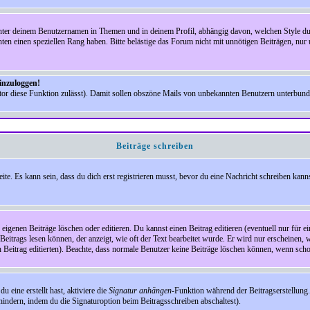
nter deinem Benutzernamen in Themen und in deinem Profil, abhängig davon, welchen Style du 
n einen speziellen Rang haben. Bitte belästige das Forum nicht mit unnötigen Beiträgen, nur 
einzuloggen!
ator diese Funktion zulässt). Damit sollen obszöne Mails von unbekannten Benutzern unterbun
Beiträge schreiben
te. Es kann sein, dass du dich erst registrieren musst, bevor du eine Nachricht schreiben kann
eigenen Beiträge löschen oder editieren. Du kannst einen Beitrag editieren (eventuell nur für 
Beitrags lesen können, der anzeigt, wie oft der Text bearbeitet wurde. Er wird nur erscheinen, 
den Beitrag editierten). Beachte, dass normale Benutzer keine Beiträge löschen können, wenn sch
 eine erstellt hast, aktiviere die
Signatur anhängen
-Funktion während der Beitragserstellung.
indern, indem du die Signaturoption beim Beitragsschreiben abschaltest).