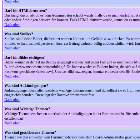
Nach oben
Darf ich HTML benutzen?
Das hängt davon ab, ob es vom Administrator erlaubt wurde. Falls du es nicht darfst, wirs
oder andere Störungen hervorrufen können. Falls HTML aktiviert wurde, kannst du es immer
Nach oben
Was sind Smilies?
Smilies sind kleine Bilder, die benutzt werden können, um Gefühle auszudrücken. Es werden n
Smilies, es kann schnell passieren, dass ein Beitrag dadurch völlig unübersichtlich wird. E
Nach oben
Darf ich Bilder einfügen?
Bilder können in der Tat im Beitrag angezeigt werden. Auf jeden Fall gibt es noch keine Mö
B. http://www.meineseite.de/meinbild.gif. Du kannst weder zu Bildern linken, die sich auf d
Passwort-geschützte Seiten usw). Um das Bild anzuzeigen, benutze entweder den BB-Code 
Nach oben
Was sind Ankündigungen?
Ankündigungen beinhalten meistens wichtige Informationen, und du solltest sie so früh 
eingerichtet wurden. Diese legt der Board-Administrator fest.
Nach oben
Was sind Wichtige Themen?
Wichtige Themen erscheinen unterhalb der Ankündigungen in der Forumsansicht. Sie enthalt
erstellen darf.
Nach oben
Was sind geschlossene Themen?
Themen werden entweder vom Forumsmoderator oder dem Board-Administrator geschlossen. 