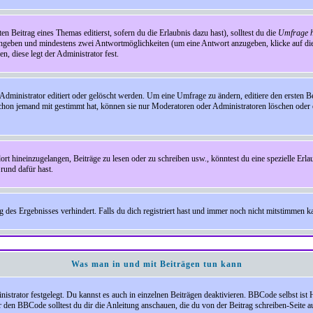
en Beitrag eines Themas editierst, sofern du die Erlaubnis dazu hast), solltest du die
Umfrage h
e angeben und mindestens zwei Antwortmöglichkeiten (um eine Antwort anzugeben, klicke auf d
, diese legt der Administrator fest.
inistrator editiert oder gelöscht werden. Um eine Umfrage zu ändern, editiere den ersten 
chon jemand mit gestimmt hat, können sie nur Moderatoren oder Administratoren löschen oder e
hineinzugelangen, Beiträge zu lesen oder zu schreiben usw., könntest du eine spezielle Erl
rund dafür hast.
es Ergebnisses verhindert. Falls du dich registriert hast und immer noch nicht mitstimmen kan
Was man in und mit Beiträgen tun kann
rator festgelegt. Du kannst es auch in einzelnen Beiträgen deaktivieren. BBCode selbst ist 
den BBCode solltest du dir die Anleitung anschauen, die du von der Beitrag schreiben-Seite au