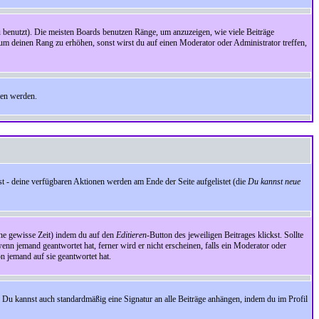
benutzt). Die meisten Boards benutzen Ränge, um anzuzeigen, wie viele Beiträge
um deinen Rang zu erhöhen, sonst wirst du auf einen Moderator oder Administrator treffen,
den werden.
st - deine verfügbaren Aktionen werden am Ende der Seite aufgelistet (die
Du kannst neue
eine gewisse Zeit) indem du auf den
Editieren
-Button des jeweiligen Beitrages klickst. Sollte
wenn jemand geantwortet hat, ferner wird er nicht erscheinen, falls ein Moderator oder
on jemand auf sie geantwortet hat.
 Du kannst auch standardmäßig eine Signatur an alle Beiträge anhängen, indem du im Profil