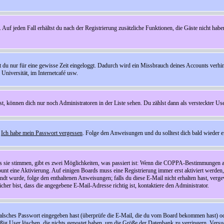
 Auf jeden Fall erhältst du nach der Registrierung zusätzliche Funktionen, die Gäste nicht habe
st du nur für eine gewisse Zeit eingeloggt. Dadurch wird ein Missbrauch deines Accounts verhi
Universität, im Internetcafé usw.
st, können dich nur noch Administratoren in der Liste sehen. Du zählst dann als versteckter Use
f
Ich habe mein Passwort vergessen
. Folge den Anweisungen und du solltest dich bald wieder 
ls sie stimmen, gibt es zwei Möglichkeiten, was passiert ist: Wenn die COPPA-Bestimmungen a
count eine Aktivierung. Auf einigen Boards muss eine Registrierung immer erst aktiviert werden
esandt wurde, folge den enthaltenen Anweisungen; falls du diese E-Mail nicht erhalten hast, ve
er bist, dass die angegebene E-Mail-Adresse richtig ist, kontaktiere den Administrator.
lsches Passwort eingegeben hast (überprüfe die E-Mail, die du vom Board bekommen hast) oder d
äßig User löschen, die nichts gepostet haben, um die Größe der Datenbank zu verringern. Versuc