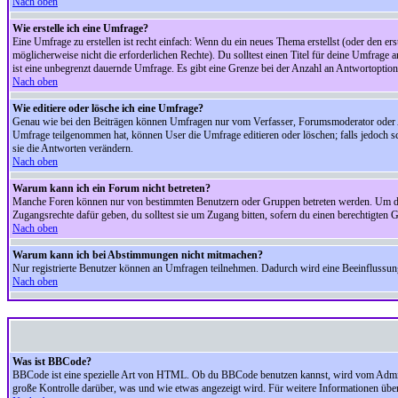
Nach oben
Wie erstelle ich eine Umfrage?
Eine Umfrage zu erstellen ist recht einfach: Wenn du ein neues Thema erstellst (oder den erst
möglicherweise nicht die erforderlichen Rechte). Du solltest einen Titel für deine Umfrag
ist eine unbegrenzt dauernde Umfrage. Es gibt eine Grenze bei der Anzahl an Antwortoptionen
Nach oben
Wie editiere oder lösche ich eine Umfrage?
Genau wie bei den Beiträgen können Umfragen nur vom Verfasser, Forumsmoderator oder Adm
Umfrage teilgenommen hat, können User die Umfrage editieren oder löschen; falls jedoch s
sie die Antworten verändern.
Nach oben
Warum kann ich ein Forum nicht betreten?
Manche Foren können nur von bestimmten Benutzern oder Gruppen betreten werden. Um dort 
Zugangsrechte dafür geben, du solltest sie um Zugang bitten, sofern du einen berechtigten G
Nach oben
Warum kann ich bei Abstimmungen nicht mitmachen?
Nur registrierte Benutzer können an Umfragen teilnehmen. Dadurch wird eine Beeinflussung d
Nach oben
Was ist BBCode?
BBCode ist eine spezielle Art von HTML. Ob du BBCode benutzen kannst, wird vom Administ
große Kontrolle darüber, was und wie etwas angezeigt wird. Für weitere Informationen über 