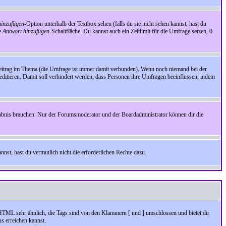
inzufügen
-Option unterhalb der Textbox sehen (falls du sie nicht sehen kannst, hast du
ie
Antwort hinzufügen
-Schaltfläche. Du kannst auch ein Zeitlimit für die Umfrage setzen, 0
Beitrag im Thema (die Umfrage ist immer damit verbunden). Wenn noch niemand bei der
ditieren. Damit soll verhindert werden, dass Personen ihre Umfragen beeinflussen, indem
aubnis brauchen. Nur der Forumsmoderator und der Boardadministrator können dir die
nst, hast du vermutlich nicht die erforderlichen Rechte dazu.
HTML sehr ähnlich, die Tags sind von den Klammern [ und ] umschlossen und bietet dir
s erreichen kannst.