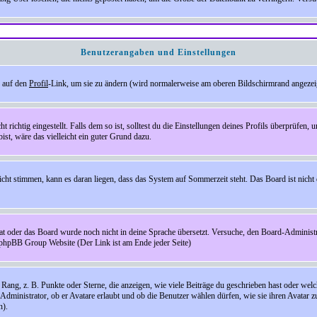
Benutzerangaben und Einstellungen
e auf den
Profil
-Link, um sie zu ändern (wird normalerweise am oberen Bildschirmrand angezeig
ichtig eingestellt. Falls dem so ist, solltest du die Einstellungen deines Profils überprüfen, um
bist, wäre das vielleicht ein guter Grund dazu.
 nicht stimmen, kann es daran liegen, dass das System auf Sommerzeit steht. Das Board ist ni
hat oder das Board wurde noch nicht in deine Sprache übersetzt. Versuche, den Board-Administrato
r phpBB Group Website (Der Link ist am Ende jeder Seite)
ng, z. B. Punkte oder Sterne, die anzeigen, wie viele Beiträge du geschrieben hast oder welch
Administrator, ob er Avatare erlaubt und ob die Benutzer wählen dürfen, wie sie ihren Avatar 
n).