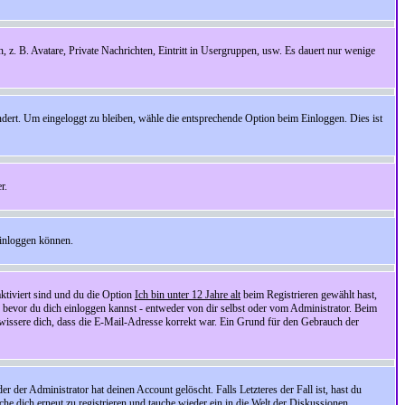
n, z. B. Avatare, Private Nachrichten, Eintritt in Usergruppen, usw. Es dauert nur wenige
ndert. Um eingeloggt zu bleiben, wähle die entsprechende Option beim Einloggen. Dies ist
r.
einloggen können.
ktiviert sind und du die Option
Ich bin unter 12 Jahre alt
beim Registrieren gewählt hast,
, bevor du dich einloggen kannst - entweder von dir selbst oder vom Administrator. Beim
rgewissere dich, dass die E-Mail-Adresse korrekt war. Ein Grund für den Gebrauch der
er Administrator hat deinen Account gelöscht. Falls Letzteres der Fall ist, hast du
he dich erneut zu registrieren und tauche wieder ein in die Welt der Diskussionen.