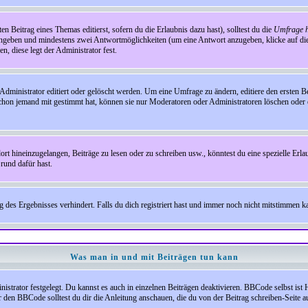
en Beitrag eines Themas editierst, sofern du die Erlaubnis dazu hast), solltest du die
Umfrage h
e angeben und mindestens zwei Antwortmöglichkeiten (um eine Antwort anzugeben, klicke auf d
, diese legt der Administrator fest.
inistrator editiert oder gelöscht werden. Um eine Umfrage zu ändern, editiere den ersten 
chon jemand mit gestimmt hat, können sie nur Moderatoren oder Administratoren löschen oder e
hineinzugelangen, Beiträge zu lesen oder zu schreiben usw., könntest du eine spezielle Erl
rund dafür hast.
es Ergebnisses verhindert. Falls du dich registriert hast und immer noch nicht mitstimmen kan
Was man in und mit Beiträgen tun kann
rator festgelegt. Du kannst es auch in einzelnen Beiträgen deaktivieren. BBCode selbst ist 
den BBCode solltest du dir die Anleitung anschauen, die du von der Beitrag schreiben-Seite au