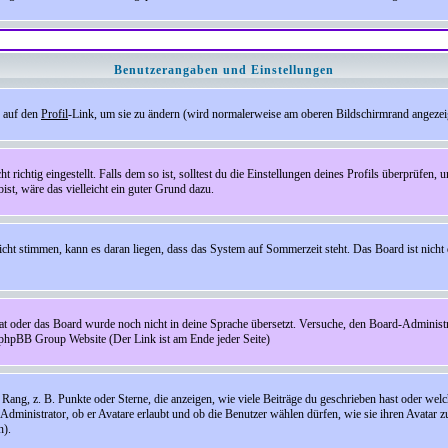
Benutzerangaben und Einstellungen
e auf den
Profil
-Link, um sie zu ändern (wird normalerweise am oberen Bildschirmrand angezeig
ichtig eingestellt. Falls dem so ist, solltest du die Einstellungen deines Profils überprüfen, um
bist, wäre das vielleicht ein guter Grund dazu.
 nicht stimmen, kann es daran liegen, dass das System auf Sommerzeit steht. Das Board ist ni
hat oder das Board wurde noch nicht in deine Sprache übersetzt. Versuche, den Board-Administrato
r phpBB Group Website (Der Link ist am Ende jeder Seite)
ng, z. B. Punkte oder Sterne, die anzeigen, wie viele Beiträge du geschrieben hast oder welch
Administrator, ob er Avatare erlaubt und ob die Benutzer wählen dürfen, wie sie ihren Avatar 
n).