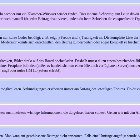
t du nachher nur ein Klammer-Wirrwarr wieder finden. Dies ist eine
Sicherung
, um Leute davon
 noch manuell für jeden Beitrag deaktivieren, indem du beim Schreiben die entsprechende Opti
ur kurze Codes benötigt, z. B. zeigt :) Freude und :( Traurigkeit an. Die komplette Liste der 
in Moderator könnte sich entschließen, den Beitrag zu bearbeiten oder sogar komplett zu löschen
glichkeit, Bilder direkt auf das Board hochzuladen. Deshalb musst du zu einem bestehenden Bild
einer Festplatte befinden (außer es handelt sich um einen öffentlich verfügbaren Server) noch 
[img] oder nutze HMTL (sofern erlaubt).
wie möglich lesen. Ankündigungen erscheinen immer am Anfang des jeweiligen Forums. Ob du e
en auch meistens wichtige Informationen, die du gelesen haben solltest. Genau wie mit den A
Man kann auf geschlossene Beiträge nicht antworten. Falls eine Umfrage angefügt wurde, wi