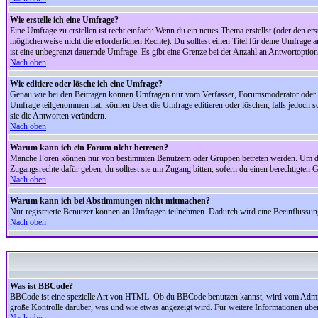
Wie erstelle ich eine Umfrage?
Eine Umfrage zu erstellen ist recht einfach: Wenn du ein neues Thema erstellst (oder den erst
möglicherweise nicht die erforderlichen Rechte). Du solltest einen Titel für deine Umfrag
ist eine unbegrenzt dauernde Umfrage. Es gibt eine Grenze bei der Anzahl an Antwortoptionen
Nach oben
Wie editiere oder lösche ich eine Umfrage?
Genau wie bei den Beiträgen können Umfragen nur vom Verfasser, Forumsmoderator oder Adm
Umfrage teilgenommen hat, können User die Umfrage editieren oder löschen; falls jedoch s
sie die Antworten verändern.
Nach oben
Warum kann ich ein Forum nicht betreten?
Manche Foren können nur von bestimmten Benutzern oder Gruppen betreten werden. Um dort 
Zugangsrechte dafür geben, du solltest sie um Zugang bitten, sofern du einen berechtigten G
Nach oben
Warum kann ich bei Abstimmungen nicht mitmachen?
Nur registrierte Benutzer können an Umfragen teilnehmen. Dadurch wird eine Beeinflussung d
Nach oben
Was ist BBCode?
BBCode ist eine spezielle Art von HTML. Ob du BBCode benutzen kannst, wird vom Administ
große Kontrolle darüber, was und wie etwas angezeigt wird. Für weitere Informationen über 