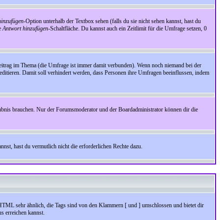
inzufügen
-Option unterhalb der Textbox sehen (falls du sie nicht sehen kannst, hast du
ie
Antwort hinzufügen
-Schaltfläche. Du kannst auch ein Zeitlimit für die Umfrage setzen, 0
Beitrag im Thema (die Umfrage ist immer damit verbunden). Wenn noch niemand bei der
ditieren. Damit soll verhindert werden, dass Personen ihre Umfragen beeinflussen, indem
aubnis brauchen. Nur der Forumsmoderator und der Boardadministrator können dir die
nst, hast du vermutlich nicht die erforderlichen Rechte dazu.
HTML sehr ähnlich, die Tags sind von den Klammern [ und ] umschlossen und bietet dir
s erreichen kannst.