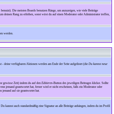
benutzt). Die meisten Boards benutzen Ränge, um anzuzeigen, wie viele Beiträge
um deinen Rang zu erhöhen, sonst wirst du auf einen Moderator oder Administrator treffen,
den werden.
st - deine verfügbaren Aktionen werden am Ende der Seite aufgelistet (die
Du kannst neue
eine gewisse Zeit) indem du auf den
Editieren
-Button des jeweiligen Beitrages klickst. Sollte
wenn jemand geantwortet hat, ferner wird er nicht erscheinen, falls ein Moderator oder
on jemand auf sie geantwortet hat.
 Du kannst auch standardmäßig eine Signatur an alle Beiträge anhängen, indem du im Profil