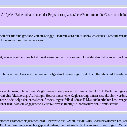
 Auf jeden Fall erhältst du nach der Registrierung zusätzliche Funktionen, die Gäste nicht habe
st du nur für eine gewisse Zeit eingeloggt. Dadurch wird ein Missbrauch deines Accounts verhi
Universität, im Internetcafé usw.
st, können dich nur noch Administratoren in der Liste sehen. Du zählst dann als versteckter Use
f
Ich habe mein Passwort vergessen
. Folge den Anweisungen und du solltest dich bald wieder 
ls sie stimmen, gibt es zwei Möglichkeiten, was passiert ist: Wenn die COPPA-Bestimmungen a
count eine Aktivierung. Auf einigen Boards muss eine Registrierung immer erst aktiviert werden
esandt wurde, folge den enthaltenen Anweisungen; falls du diese E-Mail nicht erhalten hast, ve
er bist, dass die angegebene E-Mail-Adresse richtig ist, kontaktiere den Administrator.
lsches Passwort eingegeben hast (überprüfe die E-Mail, die du vom Board bekommen hast) oder d
äßig User löschen, die nichts gepostet haben, um die Größe der Datenbank zu verringern. Versuc