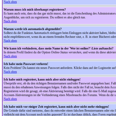
Nach oben
Warum muss ich mich überhaupt registrieren?
Es kann auch sein, dass du das gar nicht musst, das ist die Entscheidung des Administrators.
Augenblicke, um sich zu registrieren. Du solltest es also gleich tun.
Nach oben
Warum werde ich automatisch abgemeldet?
Solltest du die Funktion
Automatisch einloggen
beim Einloggen nicht aktiviert haben, bleib
nicht empfehlenswert, wenn du an einem fremden Rechner sitzt, z. B. in einer Bücherei oder 
Nach oben
Wie kann ich verhindern, dass mein Name in der 'Wer ist online?'-Liste auftaucht?
In deinem Profil findest du die Option
Online-Status verstecken
, und wenn du diese aktivier
Nach oben
Ich habe mein Passwort verloren!
Kein Problem! Du kannst ein neues Passwort anfordern. Klicke dazu auf der Loginseite au
Nach oben
Ich habe mich registriert, kann mich aber nicht einloggen!
Überprüfe erst, ob du den richtigen Benutzernamen und/oder Passwort angegeben hast. Fal
musst du den erhaltenen Anweisungen folgen. Falls dies nicht der Fall ist, braucht dein Ac
Registrieren wird dir gesagt, ob eine Aktivierung benötigt wird. Falls dir eine E-Mail zug
Account-Aktivierungen ist die Verhinderung eines Missbrauchs des Forums. Wenn du dir sich
Nach oben
Ich habe mich vor einiger Zeit registriert, kann mich aber nicht mehr einloggen!
Die Gründe dafür sind meistens, dass du entweder einen falschen Benutzernamen oder ein fa
vielleicht mit dem Account noch nichts gepostet? Es ist durchaus üblich, dass Foren regelm