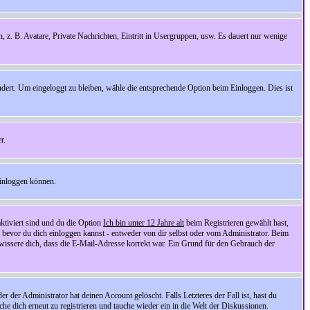
n, z. B. Avatare, Private Nachrichten, Eintritt in Usergruppen, usw. Es dauert nur wenige
ndert. Um eingeloggt zu bleiben, wähle die entsprechende Option beim Einloggen. Dies ist
r.
einloggen können.
ktiviert sind und du die Option
Ich bin unter 12 Jahre alt
beim Registrieren gewählt hast,
, bevor du dich einloggen kannst - entweder von dir selbst oder vom Administrator. Beim
rgewissere dich, dass die E-Mail-Adresse korrekt war. Ein Grund für den Gebrauch der
er Administrator hat deinen Account gelöscht. Falls Letzteres der Fall ist, hast du
he dich erneut zu registrieren und tauche wieder ein in die Welt der Diskussionen.