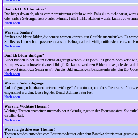
Nach oben
Darf ich HTML benutzen?
Das hängt davon ab, ob es vom Administrator erlaubt wurde. Falls du es nicht darfst, wirs
oder andere Störungen hervorrufen können. Falls HTML aktiviert wurde, kannst du es immer
Nach oben
Was sind Smilies?
Smilies sind kleine Bilder, die benutzt werden können, um Gefühle auszudrücken. Es werden n
Smilies, es kann schnell passieren, dass ein Beitrag dadurch völlig unübersichtlich wird. E
Nach oben
Darf ich Bilder einfügen?
Bilder können in der Tat im Beitrag angezeigt werden. Auf jeden Fall gibt es noch keine Mö
B. http://www.meineseite.de/meinbild.gif. Du kannst weder zu Bildern linken, die sich auf d
Passwort-geschützte Seiten usw). Um das Bild anzuzeigen, benutze entweder den BB-Code 
Nach oben
Was sind Ankündigungen?
Ankündigungen beinhalten meistens wichtige Informationen, und du solltest sie so früh 
eingerichtet wurden. Diese legt der Board-Administrator fest.
Nach oben
Was sind Wichtige Themen?
Wichtige Themen erscheinen unterhalb der Ankündigungen in der Forumsansicht. Sie enthalt
erstellen darf.
Nach oben
Was sind geschlossene Themen?
Themen werden entweder vom Forumsmoderator oder dem Board-Administrator geschlossen. 