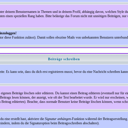
nter deinem Benutzernamen in Themen und in deinem Profil, abhängig davon, welchen Style du 
n einen speziellen Rang haben. Bitte belästige das Forum nicht mit unnötigen Beiträgen, nur 
einzuloggen!
ator diese Funktion zulässt). Damit sollen obszöne Mails von unbekannten Benutzern unterbun
Beiträge schreiben
te. Es kann sein, dass du dich erst registrieren musst, bevor du eine Nachricht schreiben kann
eigenen Beiträge löschen oder editieren. Du kannst einen Beitrag editieren (eventuell nur für 
Beitrags lesen können, der anzeigt, wie oft der Text bearbeitet wurde. Er wird nur erscheinen, 
den Beitrag editierten). Beachte, dass normale Benutzer keine Beiträge löschen können, wenn sch
 eine erstellt hast, aktiviere die
Signatur anhängen
-Funktion während der Beitragserstellung.
indern, indem du die Signaturoption beim Beitragsschreiben abschaltest).