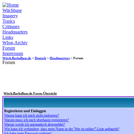
Witchbase
Imagery
Topics
Critiques
Headquarters
Links
Wlog-Archiv
Forum
Impressum
Witch.BarksBase.de
>
Deutsch
>
Headquarters
> Forum
Forum
Witch.BarksBase.de Foren-Übersicht
Registrieren und Einloggen
Warum kann ich mich nicht einloggen?
Warum muss ich mich überhaupt registrieren?
Warum werde ich automatisch abgemeldet?
Wie kann ich verhindern, dass mein Name in der 'Wer ist online?'-Liste auftaucht?
Ich habe mein Passwort verloren!