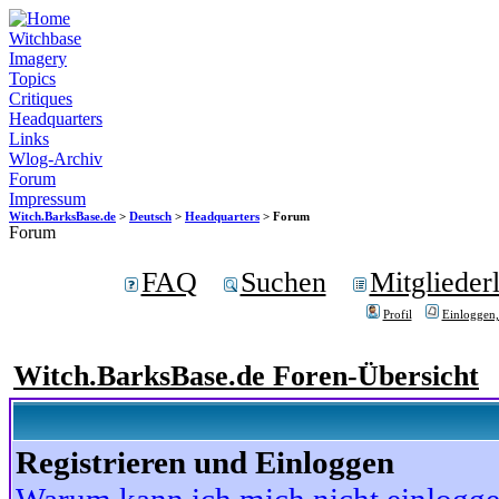
Witchbase
Imagery
Topics
Critiques
Headquarters
Links
Wlog-Archiv
Forum
Impressum
Witch.BarksBase.de
>
Deutsch
>
Headquarters
> Forum
Forum
FAQ
Suchen
Mitgliederl
Profil
Einloggen,
Witch.BarksBase.de Foren-Übersicht
Registrieren und Einloggen