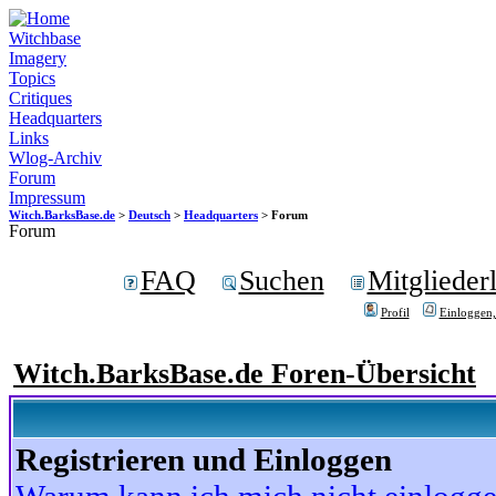
Witchbase
Imagery
Topics
Critiques
Headquarters
Links
Wlog-Archiv
Forum
Impressum
Witch.BarksBase.de
>
Deutsch
>
Headquarters
> Forum
Forum
FAQ
Suchen
Mitgliederl
Profil
Einloggen,
Witch.BarksBase.de Foren-Übersicht
Registrieren und Einloggen