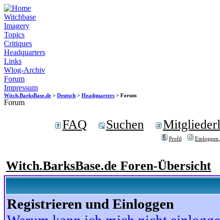
Witchbase
Imagery
Topics
Critiques
Headquarters
Links
Wlog-Archiv
Forum
Impressum
Witch.BarksBase.de
>
Deutsch
>
Headquarters
> Forum
Forum
FAQ
Suchen
Mitgliederl
Profil
Einloggen,
Witch.BarksBase.de Foren-Übersicht
Registrieren und Einloggen