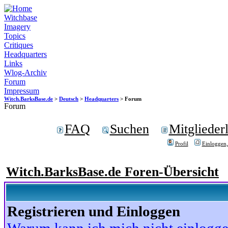
Witchbase
Imagery
Topics
Critiques
Headquarters
Links
Wlog-Archiv
Forum
Impressum
Witch.BarksBase.de
>
Deutsch
>
Headquarters
> Forum
Forum
FAQ
Suchen
Mitgliederl
Profil
Einloggen,
Witch.BarksBase.de Foren-Übersicht
Registrieren und Einloggen