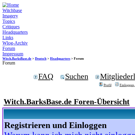
Witchbase
Imagery
Topics
Critiques
Headquarters
Links
Wlog-Archiv
Forum
Impressum
Witch.BarksBase.de
>
Deutsch
>
Headquarters
> Forum
Forum
FAQ
Suchen
Mitgliederl
Profil
Einloggen,
Witch.BarksBase.de Foren-Übersicht
Registrieren und Einloggen