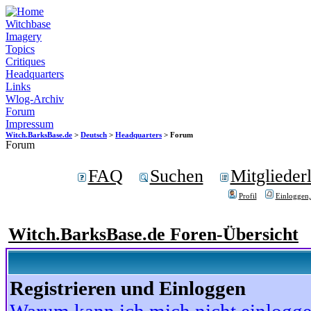
Witchbase
Imagery
Topics
Critiques
Headquarters
Links
Wlog-Archiv
Forum
Impressum
Witch.BarksBase.de
>
Deutsch
>
Headquarters
> Forum
Forum
FAQ
Suchen
Mitgliederl
Profil
Einloggen,
Witch.BarksBase.de Foren-Übersicht
Registrieren und Einloggen