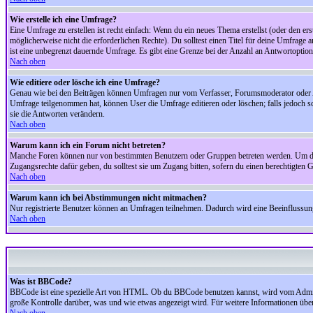
Wie erstelle ich eine Umfrage?
Eine Umfrage zu erstellen ist recht einfach: Wenn du ein neues Thema erstellst (oder den erst
möglicherweise nicht die erforderlichen Rechte). Du solltest einen Titel für deine Umfrag
ist eine unbegrenzt dauernde Umfrage. Es gibt eine Grenze bei der Anzahl an Antwortoptionen
Nach oben
Wie editiere oder lösche ich eine Umfrage?
Genau wie bei den Beiträgen können Umfragen nur vom Verfasser, Forumsmoderator oder Adm
Umfrage teilgenommen hat, können User die Umfrage editieren oder löschen; falls jedoch s
sie die Antworten verändern.
Nach oben
Warum kann ich ein Forum nicht betreten?
Manche Foren können nur von bestimmten Benutzern oder Gruppen betreten werden. Um dort 
Zugangsrechte dafür geben, du solltest sie um Zugang bitten, sofern du einen berechtigten G
Nach oben
Warum kann ich bei Abstimmungen nicht mitmachen?
Nur registrierte Benutzer können an Umfragen teilnehmen. Dadurch wird eine Beeinflussung d
Nach oben
Was ist BBCode?
BBCode ist eine spezielle Art von HTML. Ob du BBCode benutzen kannst, wird vom Administ
große Kontrolle darüber, was und wie etwas angezeigt wird. Für weitere Informationen über 