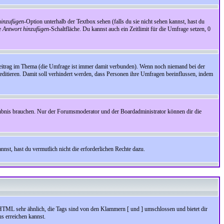
inzufügen
-Option unterhalb der Textbox sehen (falls du sie nicht sehen kannst, hast du
ie
Antwort hinzufügen
-Schaltfläche. Du kannst auch ein Zeitlimit für die Umfrage setzen, 0
Beitrag im Thema (die Umfrage ist immer damit verbunden). Wenn noch niemand bei der
ditieren. Damit soll verhindert werden, dass Personen ihre Umfragen beeinflussen, indem
aubnis brauchen. Nur der Forumsmoderator und der Boardadministrator können dir die
nst, hast du vermutlich nicht die erforderlichen Rechte dazu.
HTML sehr ähnlich, die Tags sind von den Klammern [ und ] umschlossen und bietet dir
s erreichen kannst.