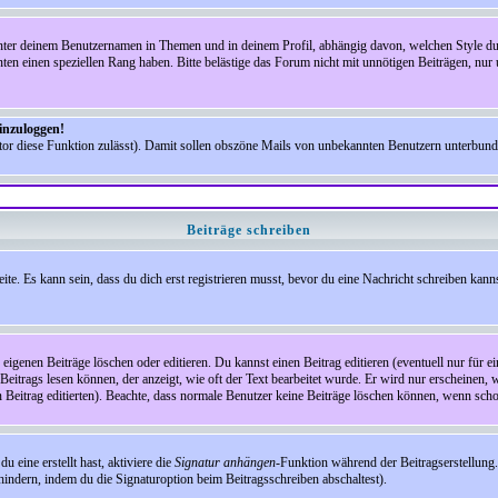
nter deinem Benutzernamen in Themen und in deinem Profil, abhängig davon, welchen Style du 
n einen speziellen Rang haben. Bitte belästige das Forum nicht mit unnötigen Beiträgen, nur 
einzuloggen!
ator diese Funktion zulässt). Damit sollen obszöne Mails von unbekannten Benutzern unterbun
Beiträge schreiben
te. Es kann sein, dass du dich erst registrieren musst, bevor du eine Nachricht schreiben kann
eigenen Beiträge löschen oder editieren. Du kannst einen Beitrag editieren (eventuell nur für 
Beitrags lesen können, der anzeigt, wie oft der Text bearbeitet wurde. Er wird nur erscheinen, 
den Beitrag editierten). Beachte, dass normale Benutzer keine Beiträge löschen können, wenn sch
 eine erstellt hast, aktiviere die
Signatur anhängen
-Funktion während der Beitragserstellung.
indern, indem du die Signaturoption beim Beitragsschreiben abschaltest).