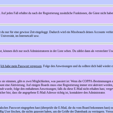
 Auf jeden Fall erhältst du nach der Registrierung zusätzliche Funktionen, die Gäste nicht habe
st du nur für eine gewisse Zeit eingeloggt. Dadurch wird ein Missbrauch deines Accounts verhi
Universität, im Internetcafé usw.
st, können dich nur noch Administratoren in der Liste sehen. Du zählst dann als versteckter Use
f
Ich habe mein Passwort vergessen
. Folge den Anweisungen und du solltest dich bald wieder 
ls sie stimmen, gibt es zwei Möglichkeiten, was passiert ist: Wenn die COPPA-Bestimmungen a
count eine Aktivierung. Auf einigen Boards muss eine Registrierung immer erst aktiviert werden
esandt wurde, folge den enthaltenen Anweisungen; falls du diese E-Mail nicht erhalten hast, ve
er bist, dass die angegebene E-Mail-Adresse richtig ist, kontaktiere den Administrator.
lsches Passwort eingegeben hast (überprüfe die E-Mail, die du vom Board bekommen hast) oder d
äßig User löschen, die nichts gepostet haben, um die Größe der Datenbank zu verringern. Versuc