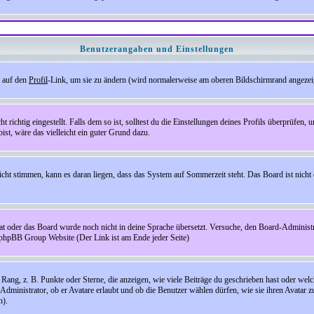
Benutzerangaben und Einstellungen
e auf den
Profil
-Link, um sie zu ändern (wird normalerweise am oberen Bildschirmrand angezeig
ichtig eingestellt. Falls dem so ist, solltest du die Einstellungen deines Profils überprüfen, um
bist, wäre das vielleicht ein guter Grund dazu.
 nicht stimmen, kann es daran liegen, dass das System auf Sommerzeit steht. Das Board ist ni
hat oder das Board wurde noch nicht in deine Sprache übersetzt. Versuche, den Board-Administrato
r phpBB Group Website (Der Link ist am Ende jeder Seite)
ng, z. B. Punkte oder Sterne, die anzeigen, wie viele Beiträge du geschrieben hast oder welch
Administrator, ob er Avatare erlaubt und ob die Benutzer wählen dürfen, wie sie ihren Avatar 
n).