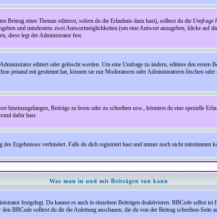
en Beitrag eines Themas editierst, sofern du die Erlaubnis dazu hast), solltest du die
Umfrage h
e angeben und mindestens zwei Antwortmöglichkeiten (um eine Antwort anzugeben, klicke auf d
, diese legt der Administrator fest.
inistrator editiert oder gelöscht werden. Um eine Umfrage zu ändern, editiere den ersten 
chon jemand mit gestimmt hat, können sie nur Moderatoren oder Administratoren löschen oder e
hineinzugelangen, Beiträge zu lesen oder zu schreiben usw., könntest du eine spezielle Erl
rund dafür hast.
es Ergebnisses verhindert. Falls du dich registriert hast und immer noch nicht mitstimmen kan
Was man in und mit Beiträgen tun kann
rator festgelegt. Du kannst es auch in einzelnen Beiträgen deaktivieren. BBCode selbst ist 
den BBCode solltest du dir die Anleitung anschauen, die du von der Beitrag schreiben-Seite au