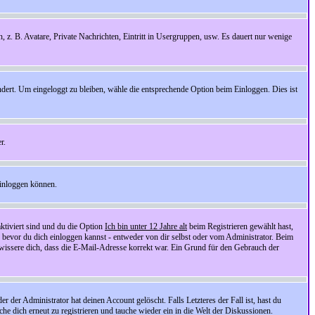
n, z. B. Avatare, Private Nachrichten, Eintritt in Usergruppen, usw. Es dauert nur wenige
ndert. Um eingeloggt zu bleiben, wähle die entsprechende Option beim Einloggen. Dies ist
r.
einloggen können.
ktiviert sind und du die Option
Ich bin unter 12 Jahre alt
beim Registrieren gewählt hast,
, bevor du dich einloggen kannst - entweder von dir selbst oder vom Administrator. Beim
rgewissere dich, dass die E-Mail-Adresse korrekt war. Ein Grund für den Gebrauch der
er Administrator hat deinen Account gelöscht. Falls Letzteres der Fall ist, hast du
he dich erneut zu registrieren und tauche wieder ein in die Welt der Diskussionen.