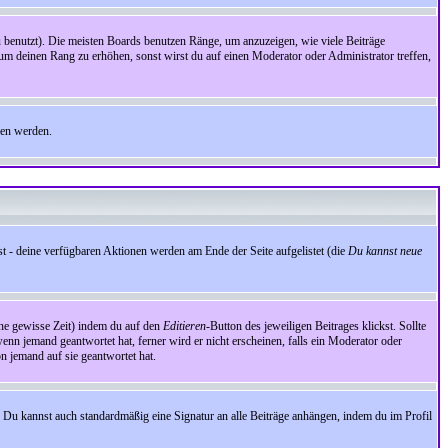
benutzt). Die meisten Boards benutzen Ränge, um anzuzeigen, wie viele Beiträge
um deinen Rang zu erhöhen, sonst wirst du auf einen Moderator oder Administrator treffen,
den werden.
st - deine verfügbaren Aktionen werden am Ende der Seite aufgelistet (die
Du kannst neue
eine gewisse Zeit) indem du auf den
Editieren
-Button des jeweiligen Beitrages klickst. Sollte
wenn jemand geantwortet hat, ferner wird er nicht erscheinen, falls ein Moderator oder
on jemand auf sie geantwortet hat.
 Du kannst auch standardmäßig eine Signatur an alle Beiträge anhängen, indem du im Profil