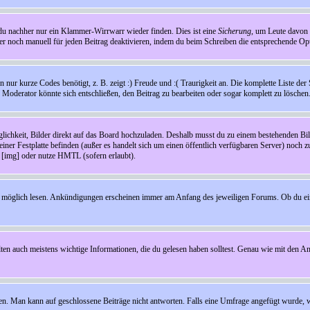
t du nachher nur ein Klammer-Wirrwarr wieder finden. Dies ist eine
Sicherung
, um Leute davon
 noch manuell für jeden Beitrag deaktivieren, indem du beim Schreiben die entsprechende Opti
ur kurze Codes benötigt, z. B. zeigt :) Freude und :( Traurigkeit an. Die komplette Liste der 
in Moderator könnte sich entschließen, den Beitrag zu bearbeiten oder sogar komplett zu löschen
glichkeit, Bilder direkt auf das Board hochzuladen. Deshalb musst du zu einem bestehenden Bild
einer Festplatte befinden (außer es handelt sich um einen öffentlich verfügbaren Server) noch 
[img] oder nutze HMTL (sofern erlaubt).
wie möglich lesen. Ankündigungen erscheinen immer am Anfang des jeweiligen Forums. Ob du e
en auch meistens wichtige Informationen, die du gelesen haben solltest. Genau wie mit den A
Man kann auf geschlossene Beiträge nicht antworten. Falls eine Umfrage angefügt wurde, wi