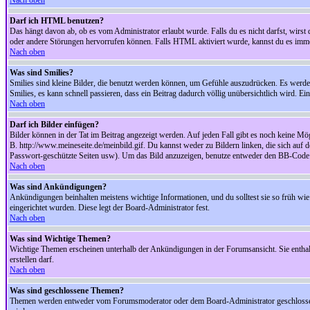
Nach oben
Darf ich HTML benutzen?
Das hängt davon ab, ob es vom Administrator erlaubt wurde. Falls du es nicht darfst, wirs
oder andere Störungen hervorrufen können. Falls HTML aktiviert wurde, kannst du es immer
Nach oben
Was sind Smilies?
Smilies sind kleine Bilder, die benutzt werden können, um Gefühle auszudrücken. Es werden n
Smilies, es kann schnell passieren, dass ein Beitrag dadurch völlig unübersichtlich wird. E
Nach oben
Darf ich Bilder einfügen?
Bilder können in der Tat im Beitrag angezeigt werden. Auf jeden Fall gibt es noch keine Mö
B. http://www.meineseite.de/meinbild.gif. Du kannst weder zu Bildern linken, die sich auf d
Passwort-geschützte Seiten usw). Um das Bild anzuzeigen, benutze entweder den BB-Code 
Nach oben
Was sind Ankündigungen?
Ankündigungen beinhalten meistens wichtige Informationen, und du solltest sie so früh 
eingerichtet wurden. Diese legt der Board-Administrator fest.
Nach oben
Was sind Wichtige Themen?
Wichtige Themen erscheinen unterhalb der Ankündigungen in der Forumsansicht. Sie enthalt
erstellen darf.
Nach oben
Was sind geschlossene Themen?
Themen werden entweder vom Forumsmoderator oder dem Board-Administrator geschlossen. 