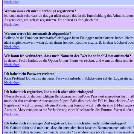
Nach oben
Warum muss ich mich überhaupt registrieren?
Es kann auch sein, dass du das gar nicht musst, das ist die Entscheidung des Administrators.
Augenblicke, um sich zu registrieren. Du solltest es also gleich tun.
Nach oben
Warum werde ich automatisch abgemeldet?
Solltest du die Funktion
Automatisch einloggen
beim Einloggen nicht aktiviert haben, bleib
nicht empfehlenswert, wenn du an einem fremden Rechner sitzt, z. B. in einer Bücherei oder 
Nach oben
Wie kann ich verhindern, dass mein Name in der 'Wer ist online?'-Liste auftaucht?
In deinem Profil findest du die Option
Online-Status verstecken
, und wenn du diese aktivier
Nach oben
Ich habe mein Passwort verloren!
Kein Problem! Du kannst ein neues Passwort anfordern. Klicke dazu auf der Loginseite au
Nach oben
Ich habe mich registriert, kann mich aber nicht einloggen!
Überprüfe erst, ob du den richtigen Benutzernamen und/oder Passwort angegeben hast. Fal
musst du den erhaltenen Anweisungen folgen. Falls dies nicht der Fall ist, braucht dein Ac
Registrieren wird dir gesagt, ob eine Aktivierung benötigt wird. Falls dir eine E-Mail zug
Account-Aktivierungen ist die Verhinderung eines Missbrauchs des Forums. Wenn du dir sich
Nach oben
Ich habe mich vor einiger Zeit registriert, kann mich aber nicht mehr einloggen!
Die Gründe dafür sind meistens, dass du entweder einen falschen Benutzernamen oder ein fa
vielleicht mit dem Account noch nichts gepostet? Es ist durchaus üblich, dass Foren regelm