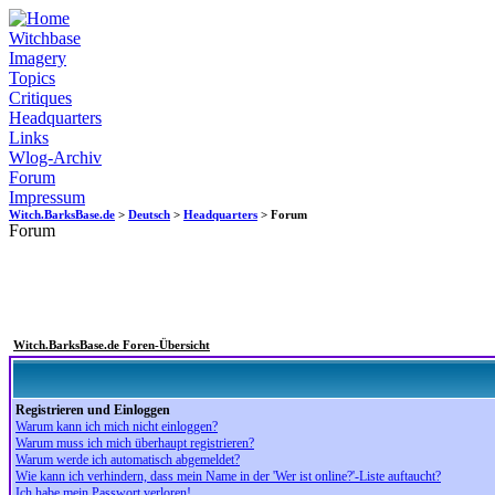
Witchbase
Imagery
Topics
Critiques
Headquarters
Links
Wlog-Archiv
Forum
Impressum
Witch.BarksBase.de
>
Deutsch
>
Headquarters
> Forum
Forum
Witch.BarksBase.de Foren-Übersicht
Registrieren und Einloggen
Warum kann ich mich nicht einloggen?
Warum muss ich mich überhaupt registrieren?
Warum werde ich automatisch abgemeldet?
Wie kann ich verhindern, dass mein Name in der 'Wer ist online?'-Liste auftaucht?
Ich habe mein Passwort verloren!