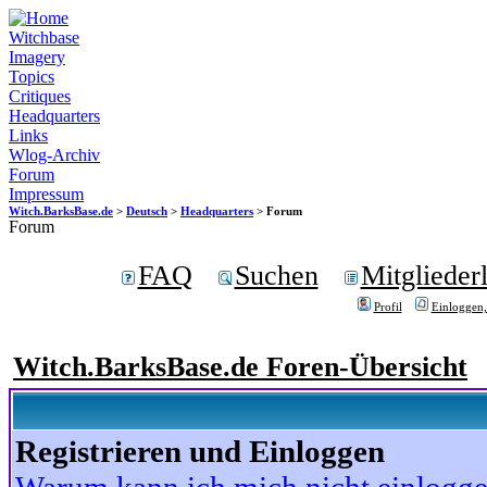
Witchbase
Imagery
Topics
Critiques
Headquarters
Links
Wlog-Archiv
Forum
Impressum
Witch.BarksBase.de
>
Deutsch
>
Headquarters
> Forum
Forum
FAQ
Suchen
Mitgliederl
Profil
Einloggen,
Witch.BarksBase.de Foren-Übersicht
Registrieren und Einloggen