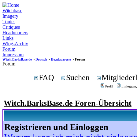
Witchbase
Imagery
Topics
Critiques
Headquarters
Links
Wlog-Archiv
Forum
Impressum
Witch.BarksBase.de
>
Deutsch
>
Headquarters
> Forum
Forum
FAQ
Suchen
Mitgliederl
Profil
Einloggen,
Witch.BarksBase.de Foren-Übersicht
Registrieren und Einloggen