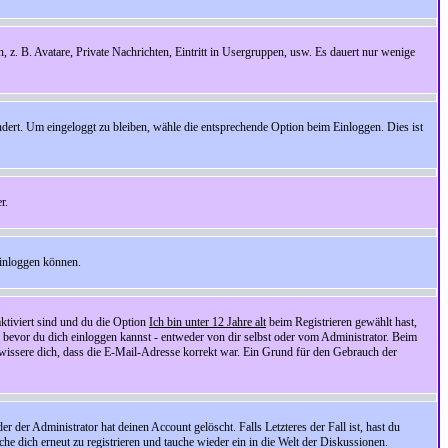
n, z. B. Avatare, Private Nachrichten, Eintritt in Usergruppen, usw. Es dauert nur wenige
ndert. Um eingeloggt zu bleiben, wähle die entsprechende Option beim Einloggen. Dies ist
r.
einloggen können.
ktiviert sind und du die Option
Ich bin unter 12 Jahre alt
beim Registrieren gewählt hast,
, bevor du dich einloggen kannst - entweder von dir selbst oder vom Administrator. Beim
rgewissere dich, dass die E-Mail-Adresse korrekt war. Ein Grund für den Gebrauch der
er Administrator hat deinen Account gelöscht. Falls Letzteres der Fall ist, hast du
he dich erneut zu registrieren und tauche wieder ein in die Welt der Diskussionen.