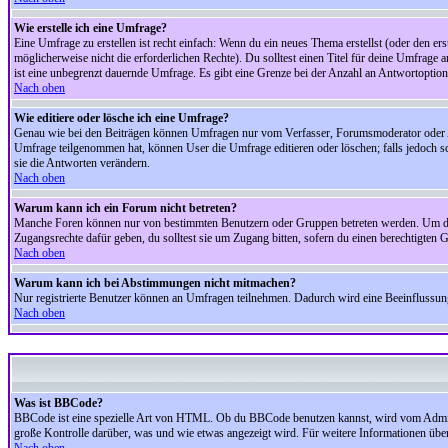
Wie erstelle ich eine Umfrage?
Eine Umfrage zu erstellen ist recht einfach: Wenn du ein neues Thema erstellst (oder den erst
möglicherweise nicht die erforderlichen Rechte). Du solltest einen Titel für deine Umfrag
ist eine unbegrenzt dauernde Umfrage. Es gibt eine Grenze bei der Anzahl an Antwortoptionen
Nach oben
Wie editiere oder lösche ich eine Umfrage?
Genau wie bei den Beiträgen können Umfragen nur vom Verfasser, Forumsmoderator oder Adm
Umfrage teilgenommen hat, können User die Umfrage editieren oder löschen; falls jedoch s
sie die Antworten verändern.
Nach oben
Warum kann ich ein Forum nicht betreten?
Manche Foren können nur von bestimmten Benutzern oder Gruppen betreten werden. Um dort 
Zugangsrechte dafür geben, du solltest sie um Zugang bitten, sofern du einen berechtigten G
Nach oben
Warum kann ich bei Abstimmungen nicht mitmachen?
Nur registrierte Benutzer können an Umfragen teilnehmen. Dadurch wird eine Beeinflussung d
Nach oben
Was ist BBCode?
BBCode ist eine spezielle Art von HTML. Ob du BBCode benutzen kannst, wird vom Administ
große Kontrolle darüber, was und wie etwas angezeigt wird. Für weitere Informationen über 