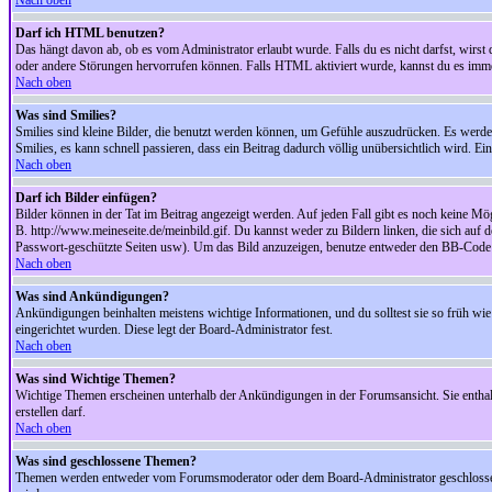
Nach oben
Darf ich HTML benutzen?
Das hängt davon ab, ob es vom Administrator erlaubt wurde. Falls du es nicht darfst, wirs
oder andere Störungen hervorrufen können. Falls HTML aktiviert wurde, kannst du es immer
Nach oben
Was sind Smilies?
Smilies sind kleine Bilder, die benutzt werden können, um Gefühle auszudrücken. Es werden n
Smilies, es kann schnell passieren, dass ein Beitrag dadurch völlig unübersichtlich wird. E
Nach oben
Darf ich Bilder einfügen?
Bilder können in der Tat im Beitrag angezeigt werden. Auf jeden Fall gibt es noch keine Mö
B. http://www.meineseite.de/meinbild.gif. Du kannst weder zu Bildern linken, die sich auf d
Passwort-geschützte Seiten usw). Um das Bild anzuzeigen, benutze entweder den BB-Code 
Nach oben
Was sind Ankündigungen?
Ankündigungen beinhalten meistens wichtige Informationen, und du solltest sie so früh 
eingerichtet wurden. Diese legt der Board-Administrator fest.
Nach oben
Was sind Wichtige Themen?
Wichtige Themen erscheinen unterhalb der Ankündigungen in der Forumsansicht. Sie enthalt
erstellen darf.
Nach oben
Was sind geschlossene Themen?
Themen werden entweder vom Forumsmoderator oder dem Board-Administrator geschlossen. 