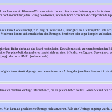
t du nachher nur ein Klammer-Wirrwarr wieder finden. Dies ist eine
Sicherung
, um Leute davon
 noch manuell für jeden Beitrag deaktivieren, indem du beim Schreiben die entsprechende Opti
ur kurze Codes benötigt, z. B. zeigt :) Freude und :( Traurigkeit an. Die komplette Liste der 
in Moderator könnte sich entschließen, den Beitrag zu bearbeiten oder sogar komplett zu löschen
glichkeit, Bilder direkt auf das Board hochzuladen. Deshalb musst du zu einem bestehenden Bild
einer Festplatte befinden (außer es handelt sich um einen öffentlich verfügbaren Server) noch 
[img] oder nutze HMTL (sofern erlaubt).
wie möglich lesen. Ankündigungen erscheinen immer am Anfang des jeweiligen Forums. Ob du e
en auch meistens wichtige Informationen, die du gelesen haben solltest. Genau wie mit den A
Man kann auf geschlossene Beiträge nicht antworten. Falls eine Umfrage angefügt wurde, wi