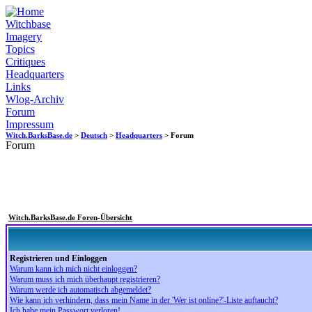
Witchbase
Imagery
Topics
Critiques
Headquarters
Links
Wlog-Archiv
Forum
Impressum
Witch.BarksBase.de
>
Deutsch
>
Headquarters
> Forum
Forum
Witch.BarksBase.de Foren-Übersicht
Registrieren und Einloggen
Warum kann ich mich nicht einloggen?
Warum muss ich mich überhaupt registrieren?
Warum werde ich automatisch abgemeldet?
Wie kann ich verhindern, dass mein Name in der 'Wer ist online?'-Liste auftaucht?
Ich habe mein Passwort verloren!