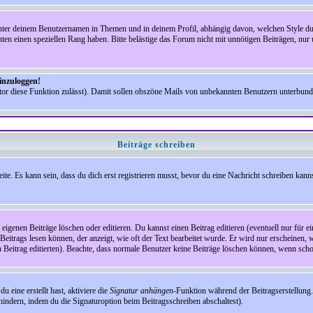
nter deinem Benutzernamen in Themen und in deinem Profil, abhängig davon, welchen Style du 
n einen speziellen Rang haben. Bitte belästige das Forum nicht mit unnötigen Beiträgen, nur 
einzuloggen!
ator diese Funktion zulässt). Damit sollen obszöne Mails von unbekannten Benutzern unterbun
Beiträge schreiben
te. Es kann sein, dass du dich erst registrieren musst, bevor du eine Nachricht schreiben kann
eigenen Beiträge löschen oder editieren. Du kannst einen Beitrag editieren (eventuell nur für 
Beitrags lesen können, der anzeigt, wie oft der Text bearbeitet wurde. Er wird nur erscheinen, 
den Beitrag editierten). Beachte, dass normale Benutzer keine Beiträge löschen können, wenn sch
 eine erstellt hast, aktiviere die
Signatur anhängen
-Funktion während der Beitragserstellung.
indern, indem du die Signaturoption beim Beitragsschreiben abschaltest).