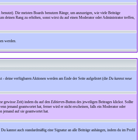
benutzt). Die meisten Boards benutzen Ränge, um anzuzeigen, wie viele Beiträge
um deinen Rang zu erhöhen, sonst wirst du auf einen Moderator oder Administrator treffen,
den werden.
st - deine verfügbaren Aktionen werden am Ende der Seite aufgelistet (die
Du kannst neue
eine gewisse Zeit) indem du auf den
Editieren
-Button des jeweiligen Beitrages klickst. Sollte
wenn jemand geantwortet hat, ferner wird er nicht erscheinen, falls ein Moderator oder
on jemand auf sie geantwortet hat.
 Du kannst auch standardmäßig eine Signatur an alle Beiträge anhängen, indem du im Profil