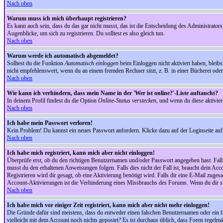
Nach oben
Warum muss ich mich überhaupt registrieren?
Es kann auch sein, dass du das gar nicht musst, das ist die Entscheidung des Administrators.
Augenblicke, um sich zu registrieren. Du solltest es also gleich tun.
Nach oben
Warum werde ich automatisch abgemeldet?
Solltest du die Funktion
Automatisch einloggen
beim Einloggen nicht aktiviert haben, bleib
nicht empfehlenswert, wenn du an einem fremden Rechner sitzt, z. B. in einer Bücherei oder 
Nach oben
Wie kann ich verhindern, dass mein Name in der 'Wer ist online?'-Liste auftaucht?
In deinem Profil findest du die Option
Online-Status verstecken
, und wenn du diese aktivier
Nach oben
Ich habe mein Passwort verloren!
Kein Problem! Du kannst ein neues Passwort anfordern. Klicke dazu auf der Loginseite au
Nach oben
Ich habe mich registriert, kann mich aber nicht einloggen!
Überprüfe erst, ob du den richtigen Benutzernamen und/oder Passwort angegeben hast. Fal
musst du den erhaltenen Anweisungen folgen. Falls dies nicht der Fall ist, braucht dein Ac
Registrieren wird dir gesagt, ob eine Aktivierung benötigt wird. Falls dir eine E-Mail zug
Account-Aktivierungen ist die Verhinderung eines Missbrauchs des Forums. Wenn du dir sich
Nach oben
Ich habe mich vor einiger Zeit registriert, kann mich aber nicht mehr einloggen!
Die Gründe dafür sind meistens, dass du entweder einen falschen Benutzernamen oder ein fa
vielleicht mit dem Account noch nichts gepostet? Es ist durchaus üblich, dass Foren regelm