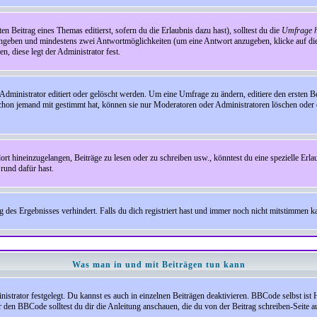
en Beitrag eines Themas editierst, sofern du die Erlaubnis dazu hast), solltest du die
Umfrage h
e angeben und mindestens zwei Antwortmöglichkeiten (um eine Antwort anzugeben, klicke auf d
, diese legt der Administrator fest.
inistrator editiert oder gelöscht werden. Um eine Umfrage zu ändern, editiere den ersten 
chon jemand mit gestimmt hat, können sie nur Moderatoren oder Administratoren löschen oder e
hineinzugelangen, Beiträge zu lesen oder zu schreiben usw., könntest du eine spezielle Erl
rund dafür hast.
es Ergebnisses verhindert. Falls du dich registriert hast und immer noch nicht mitstimmen kan
Was man in und mit Beiträgen tun kann
rator festgelegt. Du kannst es auch in einzelnen Beiträgen deaktivieren. BBCode selbst ist 
den BBCode solltest du dir die Anleitung anschauen, die du von der Beitrag schreiben-Seite au