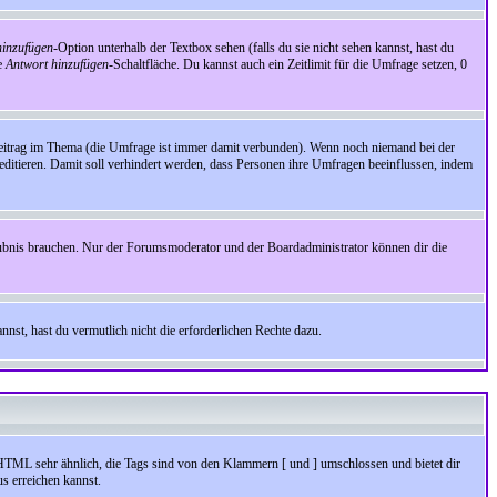
inzufügen
-Option unterhalb der Textbox sehen (falls du sie nicht sehen kannst, hast du
ie
Antwort hinzufügen
-Schaltfläche. Du kannst auch ein Zeitlimit für die Umfrage setzen, 0
Beitrag im Thema (die Umfrage ist immer damit verbunden). Wenn noch niemand bei der
ditieren. Damit soll verhindert werden, dass Personen ihre Umfragen beeinflussen, indem
aubnis brauchen. Nur der Forumsmoderator und der Boardadministrator können dir die
nst, hast du vermutlich nicht die erforderlichen Rechte dazu.
HTML sehr ähnlich, die Tags sind von den Klammern [ und ] umschlossen und bietet dir
s erreichen kannst.