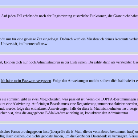
 Auf jeden Fall erhältst du nach der Registrierung zusätzliche Funktionen, die Gäste nicht habe
st du nur für eine gewisse Zeit eingeloggt. Dadurch wird ein Missbrauch deines Accounts verhi
Universität, im Internetcafé usw.
st, können dich nur noch Administratoren in der Liste sehen. Du zählst dann als versteckter Use
f
Ich habe mein Passwort vergessen
. Folge den Anweisungen und du solltest dich bald wieder 
ls sie stimmen, gibt es zwei Möglichkeiten, was passiert ist: Wenn die COPPA-Bestimmungen a
count eine Aktivierung. Auf einigen Boards muss eine Registrierung immer erst aktiviert werden
esandt wurde, folge den enthaltenen Anweisungen; falls du diese E-Mail nicht erhalten hast, ve
er bist, dass die angegebene E-Mail-Adresse richtig ist, kontaktiere den Administrator.
lsches Passwort eingegeben hast (überprüfe die E-Mail, die du vom Board bekommen hast) oder d
äßig User löschen, die nichts gepostet haben, um die Größe der Datenbank zu verringern. Versuc