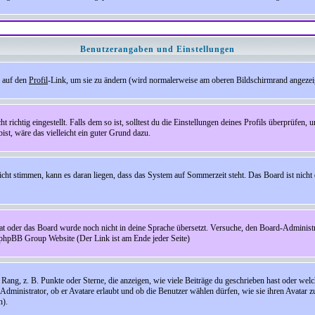
Benutzerangaben und Einstellungen
e auf den
Profil
-Link, um sie zu ändern (wird normalerweise am oberen Bildschirmrand angezeig
ichtig eingestellt. Falls dem so ist, solltest du die Einstellungen deines Profils überprüfen, um
bist, wäre das vielleicht ein guter Grund dazu.
 nicht stimmen, kann es daran liegen, dass das System auf Sommerzeit steht. Das Board ist ni
hat oder das Board wurde noch nicht in deine Sprache übersetzt. Versuche, den Board-Administrato
r phpBB Group Website (Der Link ist am Ende jeder Seite)
ng, z. B. Punkte oder Sterne, die anzeigen, wie viele Beiträge du geschrieben hast oder welch
Administrator, ob er Avatare erlaubt und ob die Benutzer wählen dürfen, wie sie ihren Avatar 
n).