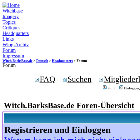
Witchbase
Imagery
Topics
Critiques
Headquarters
Links
Wlog-Archiv
Forum
Impressum
Witch.BarksBase.de
>
Deutsch
>
Headquarters
> Forum
Forum
FAQ
Suchen
Mitgliederl
Profil
Einloggen,
Witch.BarksBase.de Foren-Übersicht
Registrieren und Einloggen