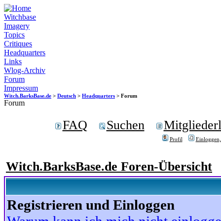
Witchbase
Imagery
Topics
Critiques
Headquarters
Links
Wlog-Archiv
Forum
Impressum
Witch.BarksBase.de
>
Deutsch
>
Headquarters
> Forum
Forum
FAQ
Suchen
Mitgliederl
Profil
Einloggen,
Witch.BarksBase.de Foren-Übersicht
Registrieren und Einloggen