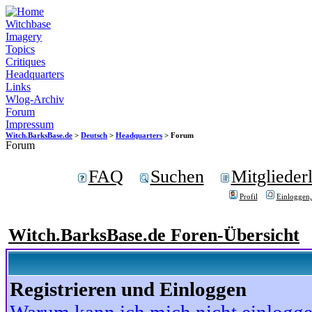
Witchbase
Imagery
Topics
Critiques
Headquarters
Links
Wlog-Archiv
Forum
Impressum
Witch.BarksBase.de
>
Deutsch
>
Headquarters
> Forum
Forum
FAQ
Suchen
Mitgliederl
Profil
Einloggen,
Witch.BarksBase.de Foren-Übersicht
Registrieren und Einloggen