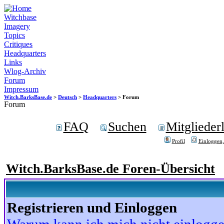
Witchbase
Imagery
Topics
Critiques
Headquarters
Links
Wlog-Archiv
Forum
Impressum
Witch.BarksBase.de
>
Deutsch
>
Headquarters
> Forum
Forum
FAQ
Suchen
Mitgliederl
Profil
Einloggen,
Witch.BarksBase.de Foren-Übersicht
Registrieren und Einloggen