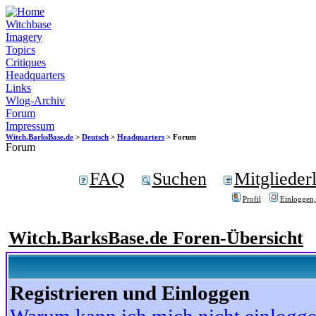
Witchbase
Imagery
Topics
Critiques
Headquarters
Links
Wlog-Archiv
Forum
Impressum
Witch.BarksBase.de
>
Deutsch
>
Headquarters
> Forum
Forum
FAQ
Suchen
Mitgliederl
Profil
Einloggen,
Witch.BarksBase.de Foren-Übersicht
Registrieren und Einloggen