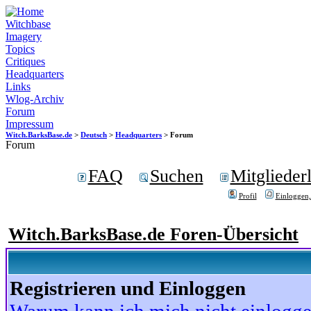
Witchbase
Imagery
Topics
Critiques
Headquarters
Links
Wlog-Archiv
Forum
Impressum
Witch.BarksBase.de
>
Deutsch
>
Headquarters
> Forum
Forum
FAQ
Suchen
Mitgliederl
Profil
Einloggen,
Witch.BarksBase.de Foren-Übersicht
Registrieren und Einloggen