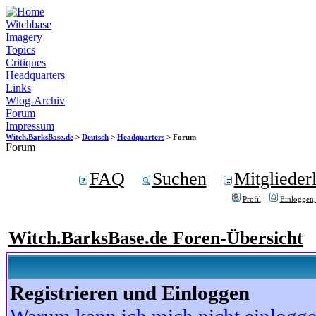
Witchbase
Imagery
Topics
Critiques
Headquarters
Links
Wlog-Archiv
Forum
Impressum
Witch.BarksBase.de
>
Deutsch
>
Headquarters
> Forum
Forum
FAQ
Suchen
Mitgliederl
Profil
Einloggen,
Witch.BarksBase.de Foren-Übersicht
Registrieren und Einloggen