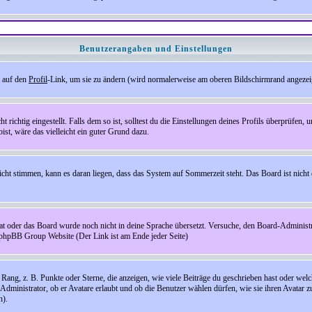
Benutzerangaben und Einstellungen
e auf den
Profil
-Link, um sie zu ändern (wird normalerweise am oberen Bildschirmrand angezeig
ichtig eingestellt. Falls dem so ist, solltest du die Einstellungen deines Profils überprüfen, um
bist, wäre das vielleicht ein guter Grund dazu.
 nicht stimmen, kann es daran liegen, dass das System auf Sommerzeit steht. Das Board ist ni
hat oder das Board wurde noch nicht in deine Sprache übersetzt. Versuche, den Board-Administrato
r phpBB Group Website (Der Link ist am Ende jeder Seite)
ng, z. B. Punkte oder Sterne, die anzeigen, wie viele Beiträge du geschrieben hast oder welch
Administrator, ob er Avatare erlaubt und ob die Benutzer wählen dürfen, wie sie ihren Avatar 
n).