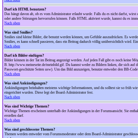
Nach oben
Darf ich HTML benutzen?
Das hängt davon ab, ob es vom Administrator erlaubt wurde. Falls du es nicht darfst, wirs
oder andere Störungen hervorrufen können. Falls HTML aktiviert wurde, kannst du es immer
Nach oben
Was sind Smilies?
Smilies sind kleine Bilder, die benutzt werden können, um Gefühle auszudrücken. Es werden n
Smilies, es kann schnell passieren, dass ein Beitrag dadurch völlig unübersichtlich wird. E
Nach oben
Darf ich Bilder einfügen?
Bilder können in der Tat im Beitrag angezeigt werden. Auf jeden Fall gibt es noch keine Mö
B. http://www.meineseite.de/meinbild.gif. Du kannst weder zu Bildern linken, die sich auf d
Passwort-geschützte Seiten usw). Um das Bild anzuzeigen, benutze entweder den BB-Code 
Nach oben
Was sind Ankündigungen?
Ankündigungen beinhalten meistens wichtige Informationen, und du solltest sie so früh 
eingerichtet wurden. Diese legt der Board-Administrator fest.
Nach oben
Was sind Wichtige Themen?
Wichtige Themen erscheinen unterhalb der Ankündigungen in der Forumsansicht. Sie enthalt
erstellen darf.
Nach oben
Was sind geschlossene Themen?
Themen werden entweder vom Forumsmoderator oder dem Board-Administrator geschlossen. 