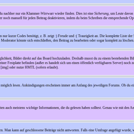
t du nachher nur ein Klammer-Wirrwarr wieder finden. Dies ist eine
Sicherung
, um Leute davon
 noch manuell für jeden Beitrag deaktivieren, indem du beim Schreiben die entsprechende Opti
ur kurze Codes benötigt, z. B. zeigt :) Freude und :( Traurigkeit an. Die komplette Liste der 
in Moderator könnte sich entschließen, den Beitrag zu bearbeiten oder sogar komplett zu löschen
glichkeit, Bilder direkt auf das Board hochzuladen. Deshalb musst du zu einem bestehenden Bild
einer Festplatte befinden (außer es handelt sich um einen öffentlich verfügbaren Server) noch 
[img] oder nutze HMTL (sofern erlaubt).
wie möglich lesen. Ankündigungen erscheinen immer am Anfang des jeweiligen Forums. Ob du e
en auch meistens wichtige Informationen, die du gelesen haben solltest. Genau wie mit den A
Man kann auf geschlossene Beiträge nicht antworten. Falls eine Umfrage angefügt wurde, wi