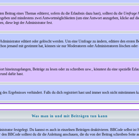
en Beitrag eines Themas editierst, sofern du die Erlaubnis dazu hast), solltest du die
Umfrage h
e angeben und mindestens zwei Antwortmöglichkeiten (um eine Antwort anzugeben, klicke auf d
, diese legt der Administrator fest.
inistrator editiert oder gelöscht werden. Um eine Umfrage zu ändern, editiere den ersten 
chon jemand mit gestimmt hat, können sie nur Moderatoren oder Administratoren löschen oder e
hineinzugelangen, Beiträge zu lesen oder zu schreiben usw., könntest du eine spezielle Erl
rund dafür hast.
es Ergebnisses verhindert. Falls du dich registriert hast und immer noch nicht mitstimmen kan
Was man in und mit Beiträgen tun kann
rator festgelegt. Du kannst es auch in einzelnen Beiträgen deaktivieren. BBCode selbst ist 
den BBCode solltest du dir die Anleitung anschauen, die du von der Beitrag schreiben-Seite au