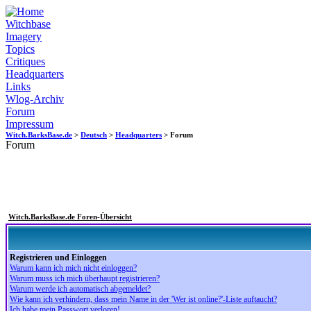
Witchbase
Imagery
Topics
Critiques
Headquarters
Links
Wlog-Archiv
Forum
Impressum
Witch.BarksBase.de
>
Deutsch
>
Headquarters
> Forum
Forum
Witch.BarksBase.de Foren-Übersicht
Registrieren und Einloggen
Warum kann ich mich nicht einloggen?
Warum muss ich mich überhaupt registrieren?
Warum werde ich automatisch abgemeldet?
Wie kann ich verhindern, dass mein Name in der 'Wer ist online?'-Liste auftaucht?
Ich habe mein Passwort verloren!