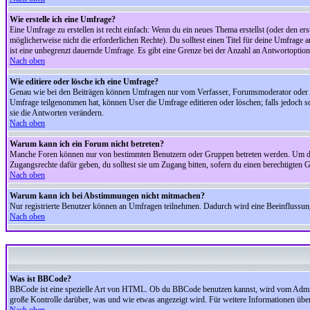
Wie erstelle ich eine Umfrage?
Eine Umfrage zu erstellen ist recht einfach: Wenn du ein neues Thema erstellst (oder den erst
möglicherweise nicht die erforderlichen Rechte). Du solltest einen Titel für deine Umfrag
ist eine unbegrenzt dauernde Umfrage. Es gibt eine Grenze bei der Anzahl an Antwortoptionen
Nach oben
Wie editiere oder lösche ich eine Umfrage?
Genau wie bei den Beiträgen können Umfragen nur vom Verfasser, Forumsmoderator oder Adm
Umfrage teilgenommen hat, können User die Umfrage editieren oder löschen; falls jedoch s
sie die Antworten verändern.
Nach oben
Warum kann ich ein Forum nicht betreten?
Manche Foren können nur von bestimmten Benutzern oder Gruppen betreten werden. Um dort 
Zugangsrechte dafür geben, du solltest sie um Zugang bitten, sofern du einen berechtigten G
Nach oben
Warum kann ich bei Abstimmungen nicht mitmachen?
Nur registrierte Benutzer können an Umfragen teilnehmen. Dadurch wird eine Beeinflussung d
Nach oben
Was ist BBCode?
BBCode ist eine spezielle Art von HTML. Ob du BBCode benutzen kannst, wird vom Administ
große Kontrolle darüber, was und wie etwas angezeigt wird. Für weitere Informationen über 