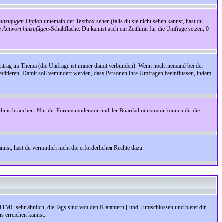
inzufügen
-Option unterhalb der Textbox sehen (falls du sie nicht sehen kannst, hast du
ie
Antwort hinzufügen
-Schaltfläche. Du kannst auch ein Zeitlimit für die Umfrage setzen, 0
Beitrag im Thema (die Umfrage ist immer damit verbunden). Wenn noch niemand bei der
ditieren. Damit soll verhindert werden, dass Personen ihre Umfragen beeinflussen, indem
aubnis brauchen. Nur der Forumsmoderator und der Boardadministrator können dir die
nst, hast du vermutlich nicht die erforderlichen Rechte dazu.
HTML sehr ähnlich, die Tags sind von den Klammern [ und ] umschlossen und bietet dir
s erreichen kannst.