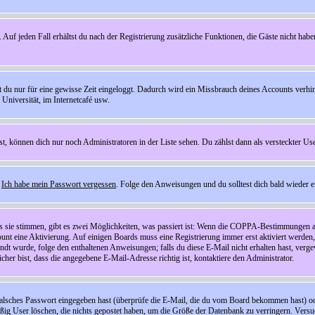
 Auf jeden Fall erhältst du nach der Registrierung zusätzliche Funktionen, die Gäste nicht habe
st du nur für eine gewisse Zeit eingeloggt. Dadurch wird ein Missbrauch deines Accounts verhi
Universität, im Internetcafé usw.
st, können dich nur noch Administratoren in der Liste sehen. Du zählst dann als versteckter Use
f
Ich habe mein Passwort vergessen
. Folge den Anweisungen und du solltest dich bald wieder 
ls sie stimmen, gibt es zwei Möglichkeiten, was passiert ist: Wenn die COPPA-Bestimmungen a
count eine Aktivierung. Auf einigen Boards muss eine Registrierung immer erst aktiviert werden
esandt wurde, folge den enthaltenen Anweisungen; falls du diese E-Mail nicht erhalten hast, ve
er bist, dass die angegebene E-Mail-Adresse richtig ist, kontaktiere den Administrator.
lsches Passwort eingegeben hast (überprüfe die E-Mail, die du vom Board bekommen hast) oder d
äßig User löschen, die nichts gepostet haben, um die Größe der Datenbank zu verringern. Versuc