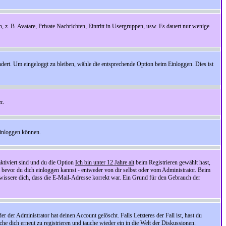
n, z. B. Avatare, Private Nachrichten, Eintritt in Usergruppen, usw. Es dauert nur wenige
ndert. Um eingeloggt zu bleiben, wähle die entsprechende Option beim Einloggen. Dies ist
r.
einloggen können.
ktiviert sind und du die Option
Ich bin unter 12 Jahre alt
beim Registrieren gewählt hast,
, bevor du dich einloggen kannst - entweder von dir selbst oder vom Administrator. Beim
rgewissere dich, dass die E-Mail-Adresse korrekt war. Ein Grund für den Gebrauch der
er Administrator hat deinen Account gelöscht. Falls Letzteres der Fall ist, hast du
he dich erneut zu registrieren und tauche wieder ein in die Welt der Diskussionen.