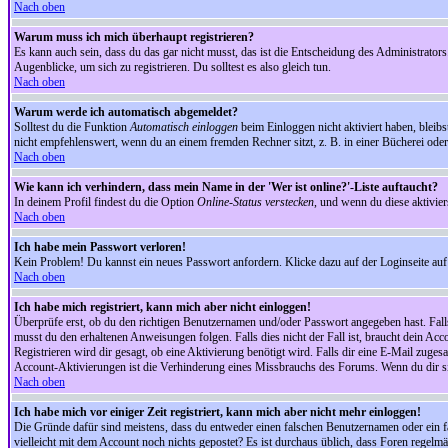
Nach oben
Warum muss ich mich überhaupt registrieren?
Es kann auch sein, dass du das gar nicht musst, das ist die Entscheidung des Administrators.
Augenblicke, um sich zu registrieren. Du solltest es also gleich tun.
Nach oben
Warum werde ich automatisch abgemeldet?
Solltest du die Funktion
Automatisch einloggen
beim Einloggen nicht aktiviert haben, bleib
nicht empfehlenswert, wenn du an einem fremden Rechner sitzt, z. B. in einer Bücherei oder 
Nach oben
Wie kann ich verhindern, dass mein Name in der 'Wer ist online?'-Liste auftaucht?
In deinem Profil findest du die Option
Online-Status verstecken
, und wenn du diese aktivier
Nach oben
Ich habe mein Passwort verloren!
Kein Problem! Du kannst ein neues Passwort anfordern. Klicke dazu auf der Loginseite au
Nach oben
Ich habe mich registriert, kann mich aber nicht einloggen!
Überprüfe erst, ob du den richtigen Benutzernamen und/oder Passwort angegeben hast. Fal
musst du den erhaltenen Anweisungen folgen. Falls dies nicht der Fall ist, braucht dein Ac
Registrieren wird dir gesagt, ob eine Aktivierung benötigt wird. Falls dir eine E-Mail zug
Account-Aktivierungen ist die Verhinderung eines Missbrauchs des Forums. Wenn du dir sich
Nach oben
Ich habe mich vor einiger Zeit registriert, kann mich aber nicht mehr einloggen!
Die Gründe dafür sind meistens, dass du entweder einen falschen Benutzernamen oder ein fa
vielleicht mit dem Account noch nichts gepostet? Es ist durchaus üblich, dass Foren regelm