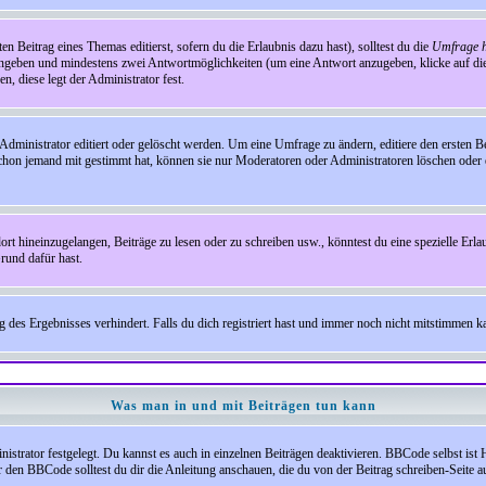
en Beitrag eines Themas editierst, sofern du die Erlaubnis dazu hast), solltest du die
Umfrage h
e angeben und mindestens zwei Antwortmöglichkeiten (um eine Antwort anzugeben, klicke auf d
, diese legt der Administrator fest.
inistrator editiert oder gelöscht werden. Um eine Umfrage zu ändern, editiere den ersten 
chon jemand mit gestimmt hat, können sie nur Moderatoren oder Administratoren löschen oder e
hineinzugelangen, Beiträge zu lesen oder zu schreiben usw., könntest du eine spezielle Erl
rund dafür hast.
es Ergebnisses verhindert. Falls du dich registriert hast und immer noch nicht mitstimmen kan
Was man in und mit Beiträgen tun kann
rator festgelegt. Du kannst es auch in einzelnen Beiträgen deaktivieren. BBCode selbst ist 
den BBCode solltest du dir die Anleitung anschauen, die du von der Beitrag schreiben-Seite au