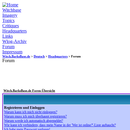
Witchbase
Imagery
Topics
Critiques
Headquarters
Links
Wlog-Archiv
Forum
Impressum
Witch.BarksBase.de
>
Deutsch
>
Headquarters
> Forum
Forum
Witch.BarksBase.de Foren-Übersicht
Registrieren und Einloggen
Warum kann ich mich nicht einloggen?
Warum muss ich mich überhaupt registrieren?
Warum werde ich automatisch abgemeldet?
Wie kann ich verhindern, dass mein Name in der 'Wer ist online?'-Liste auftaucht?
Ich habe mein Passwort verloren!