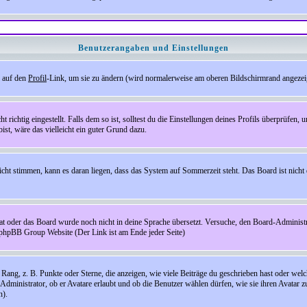
Benutzerangaben und Einstellungen
e auf den
Profil
-Link, um sie zu ändern (wird normalerweise am oberen Bildschirmrand angezeig
ichtig eingestellt. Falls dem so ist, solltest du die Einstellungen deines Profils überprüfen, um
bist, wäre das vielleicht ein guter Grund dazu.
 nicht stimmen, kann es daran liegen, dass das System auf Sommerzeit steht. Das Board ist ni
hat oder das Board wurde noch nicht in deine Sprache übersetzt. Versuche, den Board-Administrato
r phpBB Group Website (Der Link ist am Ende jeder Seite)
ng, z. B. Punkte oder Sterne, die anzeigen, wie viele Beiträge du geschrieben hast oder welch
Administrator, ob er Avatare erlaubt und ob die Benutzer wählen dürfen, wie sie ihren Avatar 
n).