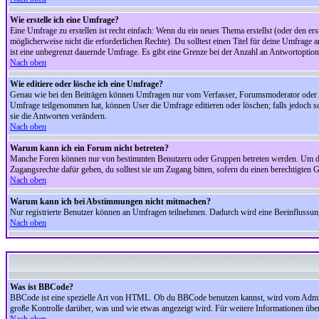
Wie erstelle ich eine Umfrage?
Eine Umfrage zu erstellen ist recht einfach: Wenn du ein neues Thema erstellst (oder den erst
möglicherweise nicht die erforderlichen Rechte). Du solltest einen Titel für deine Umfrag
ist eine unbegrenzt dauernde Umfrage. Es gibt eine Grenze bei der Anzahl an Antwortoptionen
Nach oben
Wie editiere oder lösche ich eine Umfrage?
Genau wie bei den Beiträgen können Umfragen nur vom Verfasser, Forumsmoderator oder Adm
Umfrage teilgenommen hat, können User die Umfrage editieren oder löschen; falls jedoch s
sie die Antworten verändern.
Nach oben
Warum kann ich ein Forum nicht betreten?
Manche Foren können nur von bestimmten Benutzern oder Gruppen betreten werden. Um dort 
Zugangsrechte dafür geben, du solltest sie um Zugang bitten, sofern du einen berechtigten G
Nach oben
Warum kann ich bei Abstimmungen nicht mitmachen?
Nur registrierte Benutzer können an Umfragen teilnehmen. Dadurch wird eine Beeinflussung d
Nach oben
Was ist BBCode?
BBCode ist eine spezielle Art von HTML. Ob du BBCode benutzen kannst, wird vom Administ
große Kontrolle darüber, was und wie etwas angezeigt wird. Für weitere Informationen über 