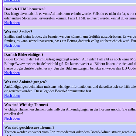
Nach oben
Darf ich HTML benutzen?
Das hängt davon ab, ob es vom Administrator erlaubt wurde. Falls du es nicht darfst, wirs
oder andere Störungen hervorrufen können. Falls HTML aktiviert wurde, kannst du es immer
Nach oben
Was sind Smilies?
Smilies sind kleine Bilder, die benutzt werden können, um Gefühle auszudrücken. Es werden n
Smilies, es kann schnell passieren, dass ein Beitrag dadurch völlig unübersichtlich wird. E
Nach oben
Darf ich Bilder einfügen?
Bilder können in der Tat im Beitrag angezeigt werden. Auf jeden Fall gibt es noch keine Mö
B. http://www.meineseite.de/meinbild.gif. Du kannst weder zu Bildern linken, die sich auf d
Passwort-geschützte Seiten usw). Um das Bild anzuzeigen, benutze entweder den BB-Code 
Nach oben
Was sind Ankündigungen?
Ankündigungen beinhalten meistens wichtige Informationen, und du solltest sie so früh 
eingerichtet wurden. Diese legt der Board-Administrator fest.
Nach oben
Was sind Wichtige Themen?
Wichtige Themen erscheinen unterhalb der Ankündigungen in der Forumsansicht. Sie enthalt
erstellen darf.
Nach oben
Was sind geschlossene Themen?
Themen werden entweder vom Forumsmoderator oder dem Board-Administrator geschlossen. 