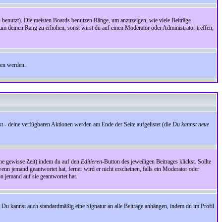
benutzt). Die meisten Boards benutzen Ränge, um anzuzeigen, wie viele Beiträge
um deinen Rang zu erhöhen, sonst wirst du auf einen Moderator oder Administrator treffen,
den werden.
st - deine verfügbaren Aktionen werden am Ende der Seite aufgelistet (die
Du kannst neue
eine gewisse Zeit) indem du auf den
Editieren
-Button des jeweiligen Beitrages klickst. Sollte
wenn jemand geantwortet hat, ferner wird er nicht erscheinen, falls ein Moderator oder
on jemand auf sie geantwortet hat.
 Du kannst auch standardmäßig eine Signatur an alle Beiträge anhängen, indem du im Profil