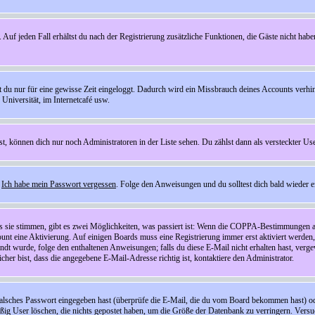
 Auf jeden Fall erhältst du nach der Registrierung zusätzliche Funktionen, die Gäste nicht habe
st du nur für eine gewisse Zeit eingeloggt. Dadurch wird ein Missbrauch deines Accounts verhi
Universität, im Internetcafé usw.
st, können dich nur noch Administratoren in der Liste sehen. Du zählst dann als versteckter Use
f
Ich habe mein Passwort vergessen
. Folge den Anweisungen und du solltest dich bald wieder 
ls sie stimmen, gibt es zwei Möglichkeiten, was passiert ist: Wenn die COPPA-Bestimmungen a
count eine Aktivierung. Auf einigen Boards muss eine Registrierung immer erst aktiviert werden
esandt wurde, folge den enthaltenen Anweisungen; falls du diese E-Mail nicht erhalten hast, ve
er bist, dass die angegebene E-Mail-Adresse richtig ist, kontaktiere den Administrator.
lsches Passwort eingegeben hast (überprüfe die E-Mail, die du vom Board bekommen hast) oder d
äßig User löschen, die nichts gepostet haben, um die Größe der Datenbank zu verringern. Versuc