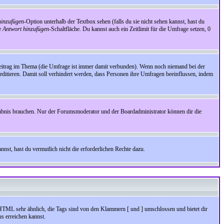
inzufügen
-Option unterhalb der Textbox sehen (falls du sie nicht sehen kannst, hast du
ie
Antwort hinzufügen
-Schaltfläche. Du kannst auch ein Zeitlimit für die Umfrage setzen, 0
Beitrag im Thema (die Umfrage ist immer damit verbunden). Wenn noch niemand bei der
ditieren. Damit soll verhindert werden, dass Personen ihre Umfragen beeinflussen, indem
aubnis brauchen. Nur der Forumsmoderator und der Boardadministrator können dir die
nst, hast du vermutlich nicht die erforderlichen Rechte dazu.
HTML sehr ähnlich, die Tags sind von den Klammern [ und ] umschlossen und bietet dir
s erreichen kannst.