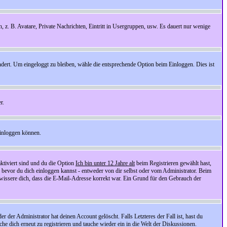
n, z. B. Avatare, Private Nachrichten, Eintritt in Usergruppen, usw. Es dauert nur wenige
ndert. Um eingeloggt zu bleiben, wähle die entsprechende Option beim Einloggen. Dies ist
r.
einloggen können.
ktiviert sind und du die Option
Ich bin unter 12 Jahre alt
beim Registrieren gewählt hast,
, bevor du dich einloggen kannst - entweder von dir selbst oder vom Administrator. Beim
rgewissere dich, dass die E-Mail-Adresse korrekt war. Ein Grund für den Gebrauch der
er Administrator hat deinen Account gelöscht. Falls Letzteres der Fall ist, hast du
he dich erneut zu registrieren und tauche wieder ein in die Welt der Diskussionen.