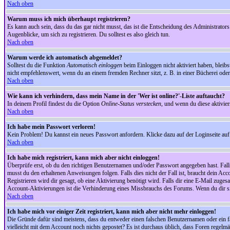
Nach oben
Warum muss ich mich überhaupt registrieren?
Es kann auch sein, dass du das gar nicht musst, das ist die Entscheidung des Administrators.
Augenblicke, um sich zu registrieren. Du solltest es also gleich tun.
Nach oben
Warum werde ich automatisch abgemeldet?
Solltest du die Funktion
Automatisch einloggen
beim Einloggen nicht aktiviert haben, bleib
nicht empfehlenswert, wenn du an einem fremden Rechner sitzt, z. B. in einer Bücherei oder 
Nach oben
Wie kann ich verhindern, dass mein Name in der 'Wer ist online?'-Liste auftaucht?
In deinem Profil findest du die Option
Online-Status verstecken
, und wenn du diese aktivier
Nach oben
Ich habe mein Passwort verloren!
Kein Problem! Du kannst ein neues Passwort anfordern. Klicke dazu auf der Loginseite au
Nach oben
Ich habe mich registriert, kann mich aber nicht einloggen!
Überprüfe erst, ob du den richtigen Benutzernamen und/oder Passwort angegeben hast. Fal
musst du den erhaltenen Anweisungen folgen. Falls dies nicht der Fall ist, braucht dein Ac
Registrieren wird dir gesagt, ob eine Aktivierung benötigt wird. Falls dir eine E-Mail zug
Account-Aktivierungen ist die Verhinderung eines Missbrauchs des Forums. Wenn du dir sich
Nach oben
Ich habe mich vor einiger Zeit registriert, kann mich aber nicht mehr einloggen!
Die Gründe dafür sind meistens, dass du entweder einen falschen Benutzernamen oder ein fa
vielleicht mit dem Account noch nichts gepostet? Es ist durchaus üblich, dass Foren regelm