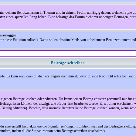
nter deinem Benutzernamen in Themen und in deinem Profil, abhängig davon, welchen Style du 
n einen speziellen Rang haben. Bitte belästige das Forum nicht mit unnötigen Beiträgen, nur 
einzuloggen!
ator diese Funktion zulässt). Damit sollen obszöne Mails von unbekannten Benutzern unterbun
Beiträge schreiben
te. Es kann sein, dass du dich erst registrieren musst, bevor du eine Nachricht schreiben kann
eigenen Beiträge löschen oder editieren. Du kannst einen Beitrag editieren (eventuell nur für 
Beitrags lesen können, der anzeigt, wie oft der Text bearbeitet wurde. Er wird nur erscheinen, 
den Beitrag editierten). Beachte, dass normale Benutzer keine Beiträge löschen können, wenn sch
 eine erstellt hast, aktiviere die
Signatur anhängen
-Funktion während der Beitragserstellung.
indern, indem du die Signaturoption beim Beitragsschreiben abschaltest).