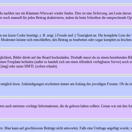
t du nachher nur ein Klammer-Wirrwarr wieder finden. Dies ist eine
Sicherung
, um Leute davon
 noch manuell für jeden Beitrag deaktivieren, indem du beim Schreiben die entsprechende Opti
ur kurze Codes benötigt, z. B. zeigt :) Freude und :( Traurigkeit an. Die komplette Liste der 
in Moderator könnte sich entschließen, den Beitrag zu bearbeiten oder sogar komplett zu löschen
glichkeit, Bilder direkt auf das Board hochzuladen. Deshalb musst du zu einem bestehenden Bild
einer Festplatte befinden (außer es handelt sich um einen öffentlich verfügbaren Server) noch 
[img] oder nutze HMTL (sofern erlaubt).
wie möglich lesen. Ankündigungen erscheinen immer am Anfang des jeweiligen Forums. Ob du e
en auch meistens wichtige Informationen, die du gelesen haben solltest. Genau wie mit den A
Man kann auf geschlossene Beiträge nicht antworten. Falls eine Umfrage angefügt wurde, wi