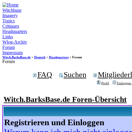
Witchbase
Imagery
Topics
Critiques
Headquarters
Links
Wlog-Archiv
Forum
Impressum
Witch.BarksBase.de
>
Deutsch
>
Headquarters
> Forum
Forum
FAQ
Suchen
Mitgliederl
Profil
Einloggen,
Witch.BarksBase.de Foren-Übersicht
Registrieren und Einloggen