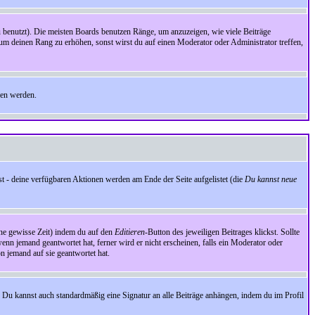
benutzt). Die meisten Boards benutzen Ränge, um anzuzeigen, wie viele Beiträge
um deinen Rang zu erhöhen, sonst wirst du auf einen Moderator oder Administrator treffen,
den werden.
st - deine verfügbaren Aktionen werden am Ende der Seite aufgelistet (die
Du kannst neue
eine gewisse Zeit) indem du auf den
Editieren
-Button des jeweiligen Beitrages klickst. Sollte
wenn jemand geantwortet hat, ferner wird er nicht erscheinen, falls ein Moderator oder
on jemand auf sie geantwortet hat.
 Du kannst auch standardmäßig eine Signatur an alle Beiträge anhängen, indem du im Profil