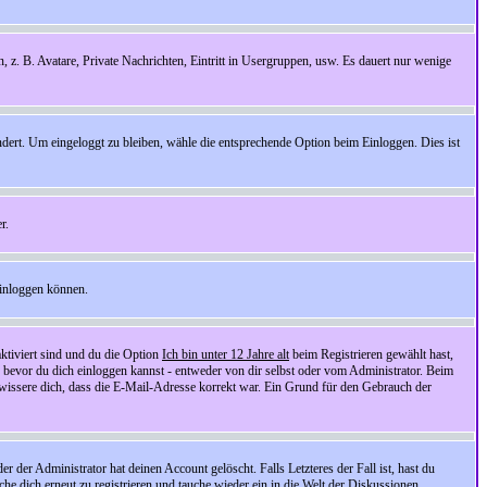
n, z. B. Avatare, Private Nachrichten, Eintritt in Usergruppen, usw. Es dauert nur wenige
ndert. Um eingeloggt zu bleiben, wähle die entsprechende Option beim Einloggen. Dies ist
r.
einloggen können.
ktiviert sind und du die Option
Ich bin unter 12 Jahre alt
beim Registrieren gewählt hast,
, bevor du dich einloggen kannst - entweder von dir selbst oder vom Administrator. Beim
rgewissere dich, dass die E-Mail-Adresse korrekt war. Ein Grund für den Gebrauch der
er Administrator hat deinen Account gelöscht. Falls Letzteres der Fall ist, hast du
he dich erneut zu registrieren und tauche wieder ein in die Welt der Diskussionen.