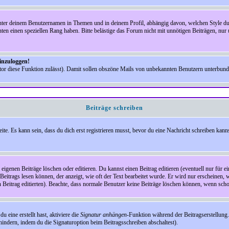
nter deinem Benutzernamen in Themen und in deinem Profil, abhängig davon, welchen Style du 
n einen speziellen Rang haben. Bitte belästige das Forum nicht mit unnötigen Beiträgen, nur 
einzuloggen!
ator diese Funktion zulässt). Damit sollen obszöne Mails von unbekannten Benutzern unterbun
Beiträge schreiben
te. Es kann sein, dass du dich erst registrieren musst, bevor du eine Nachricht schreiben kann
eigenen Beiträge löschen oder editieren. Du kannst einen Beitrag editieren (eventuell nur für 
Beitrags lesen können, der anzeigt, wie oft der Text bearbeitet wurde. Er wird nur erscheinen, 
den Beitrag editierten). Beachte, dass normale Benutzer keine Beiträge löschen können, wenn sch
 eine erstellt hast, aktiviere die
Signatur anhängen
-Funktion während der Beitragserstellung.
indern, indem du die Signaturoption beim Beitragsschreiben abschaltest).