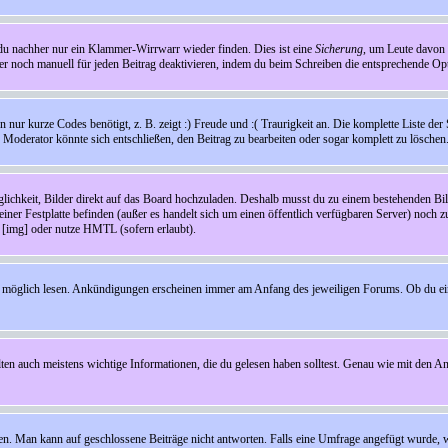
t du nachher nur ein Klammer-Wirrwarr wieder finden. Dies ist eine
Sicherung
, um Leute davon
 noch manuell für jeden Beitrag deaktivieren, indem du beim Schreiben die entsprechende Opti
ur kurze Codes benötigt, z. B. zeigt :) Freude und :( Traurigkeit an. Die komplette Liste der 
in Moderator könnte sich entschließen, den Beitrag zu bearbeiten oder sogar komplett zu löschen
glichkeit, Bilder direkt auf das Board hochzuladen. Deshalb musst du zu einem bestehenden Bild
einer Festplatte befinden (außer es handelt sich um einen öffentlich verfügbaren Server) noch 
[img] oder nutze HMTL (sofern erlaubt).
wie möglich lesen. Ankündigungen erscheinen immer am Anfang des jeweiligen Forums. Ob du e
en auch meistens wichtige Informationen, die du gelesen haben solltest. Genau wie mit den A
Man kann auf geschlossene Beiträge nicht antworten. Falls eine Umfrage angefügt wurde, wi