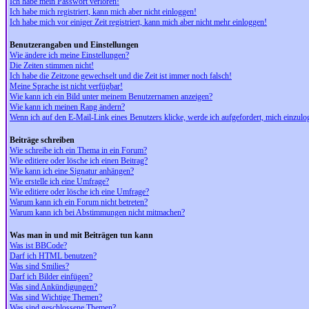
Ich habe mein Passwort verloren!
Ich habe mich registriert, kann mich aber nicht einloggen!
Ich habe mich vor einiger Zeit registriert, kann mich aber nicht mehr einloggen!
Benutzerangaben und Einstellungen
Wie ändere ich meine Einstellungen?
Die Zeiten stimmen nicht!
Ich habe die Zeitzone gewechselt und die Zeit ist immer noch falsch!
Meine Sprache ist nicht verfügbar!
Wie kann ich ein Bild unter meinem Benutzernamen anzeigen?
Wie kann ich meinen Rang ändern?
Wenn ich auf den E-Mail-Link eines Benutzers klicke, werde ich aufgefordert, mich einzulo
Beiträge schreiben
Wie schreibe ich ein Thema in ein Forum?
Wie editiere oder lösche ich einen Beitrag?
Wie kann ich eine Signatur anhängen?
Wie erstelle ich eine Umfrage?
Wie editiere oder lösche ich eine Umfrage?
Warum kann ich ein Forum nicht betreten?
Warum kann ich bei Abstimmungen nicht mitmachen?
Was man in und mit Beiträgen tun kann
Was ist BBCode?
Darf ich HTML benutzen?
Was sind Smilies?
Darf ich Bilder einfügen?
Was sind Ankündigungen?
Was sind Wichtige Themen?
Was sind geschlossene Themen?