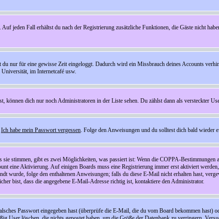
 Auf jeden Fall erhältst du nach der Registrierung zusätzliche Funktionen, die Gäste nicht habe
st du nur für eine gewisse Zeit eingeloggt. Dadurch wird ein Missbrauch deines Accounts verhi
Universität, im Internetcafé usw.
st, können dich nur noch Administratoren in der Liste sehen. Du zählst dann als versteckter Use
f
Ich habe mein Passwort vergessen
. Folge den Anweisungen und du solltest dich bald wieder 
ls sie stimmen, gibt es zwei Möglichkeiten, was passiert ist: Wenn die COPPA-Bestimmungen a
count eine Aktivierung. Auf einigen Boards muss eine Registrierung immer erst aktiviert werden
esandt wurde, folge den enthaltenen Anweisungen; falls du diese E-Mail nicht erhalten hast, ve
er bist, dass die angegebene E-Mail-Adresse richtig ist, kontaktiere den Administrator.
lsches Passwort eingegeben hast (überprüfe die E-Mail, die du vom Board bekommen hast) oder d
äßig User löschen, die nichts gepostet haben, um die Größe der Datenbank zu verringern. Versuc