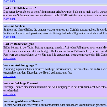
Nach oben
Darf ich HTML benutzen?
Das hängt davon ab, ob es vom Administrator erlaubt wurde. Falls du es nicht darfst, wirs
oder andere Störungen hervorrufen können. Falls HTML aktiviert wurde, kannst du es immer
Nach oben
Was sind Smilies?
Smilies sind kleine Bilder, die benutzt werden können, um Gefühle auszudrücken. Es werden n
Smilies, es kann schnell passieren, dass ein Beitrag dadurch völlig unübersichtlich wird. E
Nach oben
Darf ich Bilder einfügen?
Bilder können in der Tat im Beitrag angezeigt werden. Auf jeden Fall gibt es noch keine Mö
B. http://www.meineseite.de/meinbild.gif. Du kannst weder zu Bildern linken, die sich auf d
Passwort-geschützte Seiten usw). Um das Bild anzuzeigen, benutze entweder den BB-Code 
Nach oben
Was sind Ankündigungen?
Ankündigungen beinhalten meistens wichtige Informationen, und du solltest sie so früh 
eingerichtet wurden. Diese legt der Board-Administrator fest.
Nach oben
Was sind Wichtige Themen?
Wichtige Themen erscheinen unterhalb der Ankündigungen in der Forumsansicht. Sie enthalt
erstellen darf.
Nach oben
Was sind geschlossene Themen?
Themen werden entweder vom Forumsmoderator oder dem Board-Administrator geschlossen. 