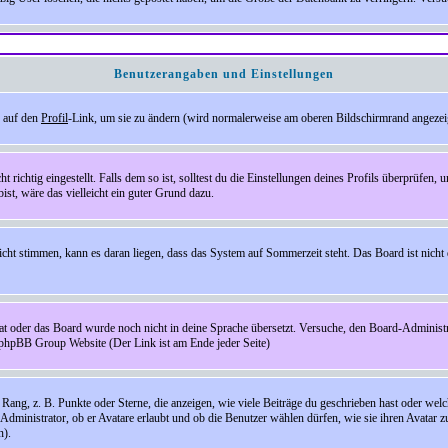
Benutzerangaben und Einstellungen
e auf den
Profil
-Link, um sie zu ändern (wird normalerweise am oberen Bildschirmrand angezeig
ichtig eingestellt. Falls dem so ist, solltest du die Einstellungen deines Profils überprüfen, um
bist, wäre das vielleicht ein guter Grund dazu.
 nicht stimmen, kann es daran liegen, dass das System auf Sommerzeit steht. Das Board ist ni
hat oder das Board wurde noch nicht in deine Sprache übersetzt. Versuche, den Board-Administrato
r phpBB Group Website (Der Link ist am Ende jeder Seite)
ng, z. B. Punkte oder Sterne, die anzeigen, wie viele Beiträge du geschrieben hast oder welch
Administrator, ob er Avatare erlaubt und ob die Benutzer wählen dürfen, wie sie ihren Avatar 
n).