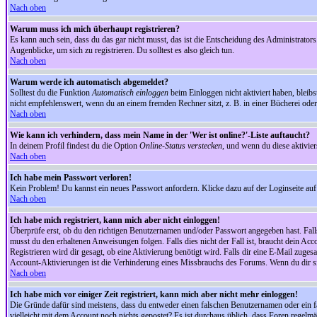
Nach oben
Warum muss ich mich überhaupt registrieren?
Es kann auch sein, dass du das gar nicht musst, das ist die Entscheidung des Administrators.
Augenblicke, um sich zu registrieren. Du solltest es also gleich tun.
Nach oben
Warum werde ich automatisch abgemeldet?
Solltest du die Funktion
Automatisch einloggen
beim Einloggen nicht aktiviert haben, bleib
nicht empfehlenswert, wenn du an einem fremden Rechner sitzt, z. B. in einer Bücherei oder 
Nach oben
Wie kann ich verhindern, dass mein Name in der 'Wer ist online?'-Liste auftaucht?
In deinem Profil findest du die Option
Online-Status verstecken
, und wenn du diese aktivier
Nach oben
Ich habe mein Passwort verloren!
Kein Problem! Du kannst ein neues Passwort anfordern. Klicke dazu auf der Loginseite au
Nach oben
Ich habe mich registriert, kann mich aber nicht einloggen!
Überprüfe erst, ob du den richtigen Benutzernamen und/oder Passwort angegeben hast. Fal
musst du den erhaltenen Anweisungen folgen. Falls dies nicht der Fall ist, braucht dein Ac
Registrieren wird dir gesagt, ob eine Aktivierung benötigt wird. Falls dir eine E-Mail zug
Account-Aktivierungen ist die Verhinderung eines Missbrauchs des Forums. Wenn du dir sich
Nach oben
Ich habe mich vor einiger Zeit registriert, kann mich aber nicht mehr einloggen!
Die Gründe dafür sind meistens, dass du entweder einen falschen Benutzernamen oder ein fa
vielleicht mit dem Account noch nichts gepostet? Es ist durchaus üblich, dass Foren regelm