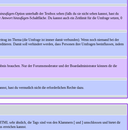
inzufügen
-Option unterhalb der Textbox sehen (falls du sie nicht sehen kannst, hast du
ie
Antwort hinzufügen
-Schaltfläche. Du kannst auch ein Zeitlimit für die Umfrage setzen, 0
Beitrag im Thema (die Umfrage ist immer damit verbunden). Wenn noch niemand bei der
ditieren. Damit soll verhindert werden, dass Personen ihre Umfragen beeinflussen, indem
aubnis brauchen. Nur der Forumsmoderator und der Boardadministrator können dir die
nst, hast du vermutlich nicht die erforderlichen Rechte dazu.
HTML sehr ähnlich, die Tags sind von den Klammern [ und ] umschlossen und bietet dir
s erreichen kannst.