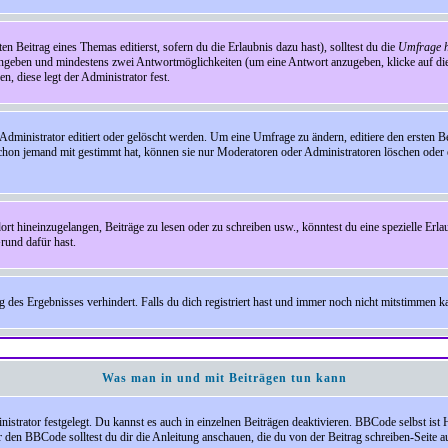
en Beitrag eines Themas editierst, sofern du die Erlaubnis dazu hast), solltest du die
Umfrage h
e angeben und mindestens zwei Antwortmöglichkeiten (um eine Antwort anzugeben, klicke auf d
, diese legt der Administrator fest.
inistrator editiert oder gelöscht werden. Um eine Umfrage zu ändern, editiere den ersten 
chon jemand mit gestimmt hat, können sie nur Moderatoren oder Administratoren löschen oder e
hineinzugelangen, Beiträge zu lesen oder zu schreiben usw., könntest du eine spezielle Erl
rund dafür hast.
es Ergebnisses verhindert. Falls du dich registriert hast und immer noch nicht mitstimmen kan
Was man in und mit Beiträgen tun kann
rator festgelegt. Du kannst es auch in einzelnen Beiträgen deaktivieren. BBCode selbst ist 
den BBCode solltest du dir die Anleitung anschauen, die du von der Beitrag schreiben-Seite au