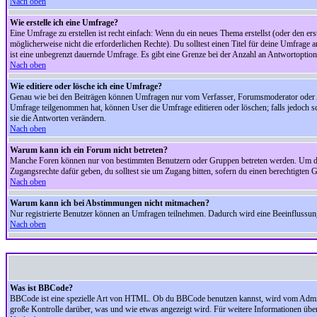
Nach oben
Wie erstelle ich eine Umfrage?
Eine Umfrage zu erstellen ist recht einfach: Wenn du ein neues Thema erstellst (oder den erst
möglicherweise nicht die erforderlichen Rechte). Du solltest einen Titel für deine Umfrag
ist eine unbegrenzt dauernde Umfrage. Es gibt eine Grenze bei der Anzahl an Antwortoptionen
Nach oben
Wie editiere oder lösche ich eine Umfrage?
Genau wie bei den Beiträgen können Umfragen nur vom Verfasser, Forumsmoderator oder Adm
Umfrage teilgenommen hat, können User die Umfrage editieren oder löschen; falls jedoch s
sie die Antworten verändern.
Nach oben
Warum kann ich ein Forum nicht betreten?
Manche Foren können nur von bestimmten Benutzern oder Gruppen betreten werden. Um dort 
Zugangsrechte dafür geben, du solltest sie um Zugang bitten, sofern du einen berechtigten G
Nach oben
Warum kann ich bei Abstimmungen nicht mitmachen?
Nur registrierte Benutzer können an Umfragen teilnehmen. Dadurch wird eine Beeinflussung d
Nach oben
Was ist BBCode?
BBCode ist eine spezielle Art von HTML. Ob du BBCode benutzen kannst, wird vom Administ
große Kontrolle darüber, was und wie etwas angezeigt wird. Für weitere Informationen über 