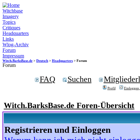
Witchbase
Imagery
Topics
Critiques
Headquarters
Links
Wlog-Archiv
Forum
Impressum
Witch.BarksBase.de
>
Deutsch
>
Headquarters
> Forum
Forum
FAQ
Suchen
Mitgliederl
Profil
Einloggen,
Witch.BarksBase.de Foren-Übersicht
Registrieren und Einloggen